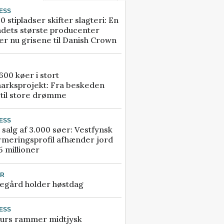
ESS
0 stipladser skifter slagteri: En
ndets største producenter
r nu grisene til Danish Crown
00 køer i stort
arksprojekt: Fra beskeden
 til store drømme
ESS
 salg af 3.000 søer: Vestfynsk
rmeringsprofil afhænder jord
5 millioner
UR
egård holder høstdag
ESS
urs rammer midtjysk