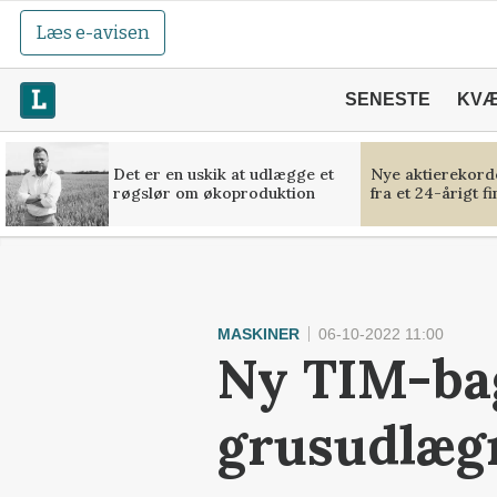
Læs e-avisen
SENESTE
KV
Det er en uskik at udlægge et
Nye aktierekorde
røgslør om økoproduktion
fra et 24-årigt f
MASKINER
06-10-2022 11:00
Ny TIM-bag
grusudlæg