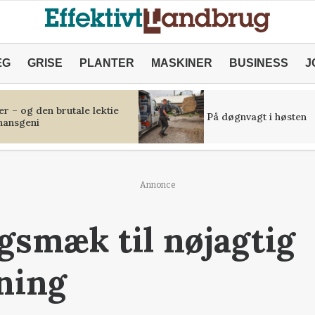
ÆG
GRISE
PLANTER
MASKINER
BUSINESS
J
r – og den brutale lektie
På døgnvagt i høsten
inansgeni
Annonce
smæk til nøjagtig
ning