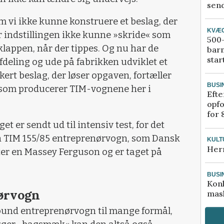
send
m vi ikke kunne konstruere et beslag, der
KVÆ
 indstillingen ikke kunne »skride« som
500-
klappen, når der tippes. Og nu har de
bar
star
fdeling og ude på fabrikken udviklet et
kert beslag, der løser opgaven, fortæller
BUSI
, som producerer TIM-vognene her i
Efte
opfo
for 
et er sendt ud til intensiv test, for det
 TIM 155/85 entreprenørvogn, som Dansk
KULT
Her
er en Massey Ferguson og er taget på
BUSI
Kon
ørvogn
mask
round entreprenørvogn til mange formål,