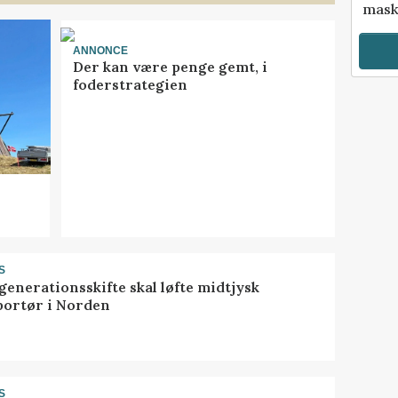
mask
ANNONCE
Der kan være penge gemt, i
foderstrategien
S
generationsskifte skal løfte midtjysk
portør i Norden
S