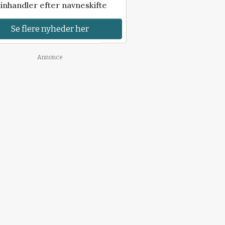
inhandler efter navneskifte
Se flere nyheder her
Annonce