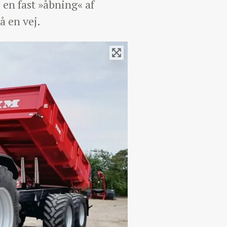
 en fast »åbning« af
å en vej.