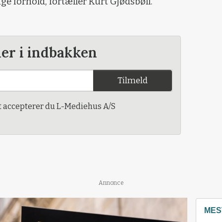
ge forhold, fortæller Kurt Gjødsbøll.
der i indbakken
Tilmeld
t accepterer du L-Mediehus A/S
Annonce
MES