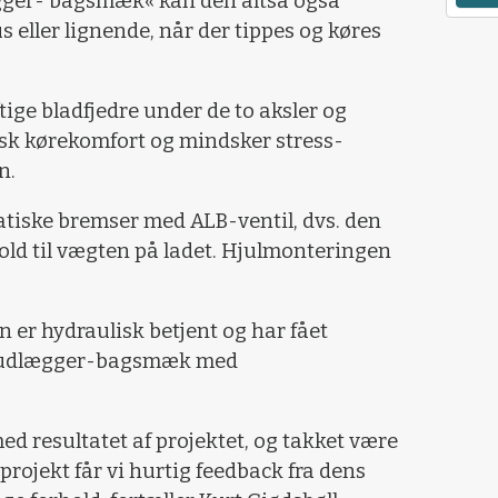
ger- bagsmæk« kan den altså også
eller lignende, når der tippes og køres
ige bladfjedre under de to aksler og
tisk kørekomfort og mindsker stress-
n.
ske bremser med ALB-ventil, dvs. den
hold til vægten på ladet. Hjulmonteringen
r hydraulisk betjent og har fået
s-udlægger-bagsmæk med
med resultatet af projektet, og takket være
ojekt får vi hurtig feedback fra dens