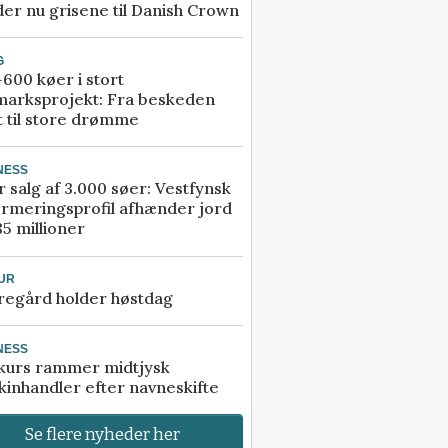
er nu grisene til Danish Crown
G
600 køer i stort
marksprojekt: Fra beskeden
t til store drømme
NESS
r salg af 3.000 søer: Vestfynsk
rmeringsprofil afhænder jord
85 millioner
UR
regård holder høstdag
NESS
kurs rammer midtjysk
inhandler efter navneskifte
Se flere nyheder her