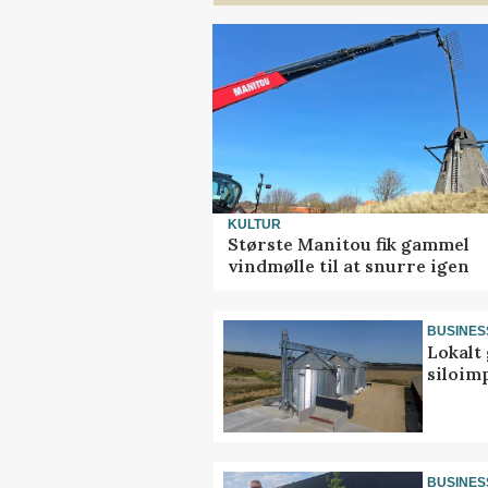
KULTUR
Største Manitou fik gammel
vindmølle til at snurre igen
BUSINES
Lokalt 
siloim
BUSINES