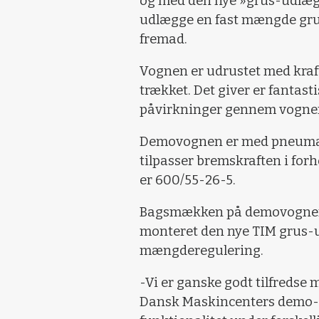
og med den nye »grus-udlæg
udlægge en fast mængde grus 
fremad.
Vognen er udrustet med kraft
trækket. Det giver er fantas
påvirkninger gennem vogne
Demovognen er med pneumati
tilpasser bremskraften i for
er 600/55-26-5.
Bagsmækken på demovognen e
monteret den nye TIM gru
mængderegulering.
-Vi er ganske godt tilfredse 
Dansk Maskincenters demo-pr