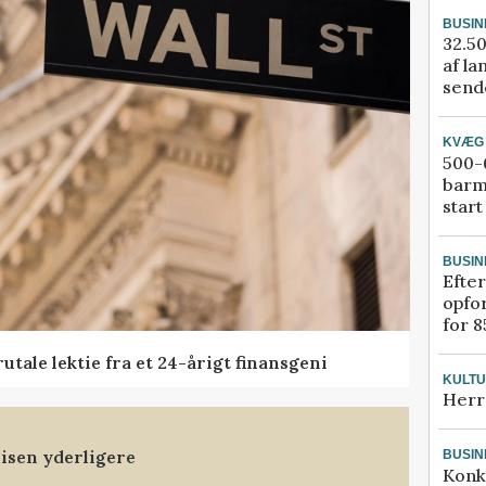
BUSIN
32.50
af la
sende
KVÆG
500-6
barm
start
BUSIN
Efter
opfo
for 8
tale lektie fra et 24-årigt finansgeni
KULT
Herr
isen yderligere
BUSIN
Konk