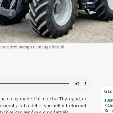
 entreprenørvogn til mange formål
MES
t på en ny måde. Folkene fra Thyregod, der
BUSI
32.5
nemlig udviklet et specielt vifteformet
En a
en ikke kan ændre sig undervejs.