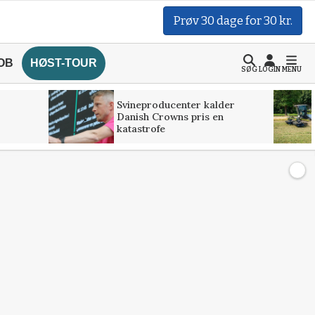
Prøv 30 dage for 30 kr.
OB
HØST-TOUR
SØG
LOGIN
MENU
Svineproducenter kalder
Danish Crowns pris en
katastrofe