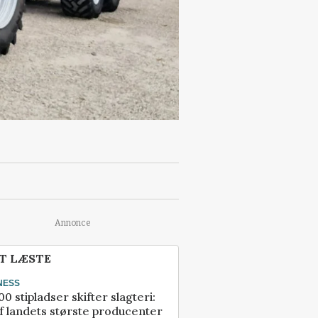
Annonce
T LÆSTE
NESS
00 stipladser skifter slagteri:
f landets største producenter