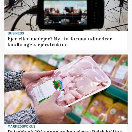
BUSINESS
Ejer eller medejer? Nyt tv-format udfordrer
landbrugets ejerstruktur
MARKEDSFOKUS
Prisgab på 20 kroner pr. kg vokser: Polsk kylling