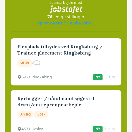
i samarbejde med
76
ledige stillinger
Opret agent
Se alle jobs
Elevplads tilbydes ved Ringkøbing /
Trainee placement Ringkøbing
Grise
6950, Ringkøbing
06. aug.
NY
Rørlægger / håndmand søges til
dræn/entreprenørarbejde.
Anlæg
Kloak
4690, Haslev
06. aug.
NY