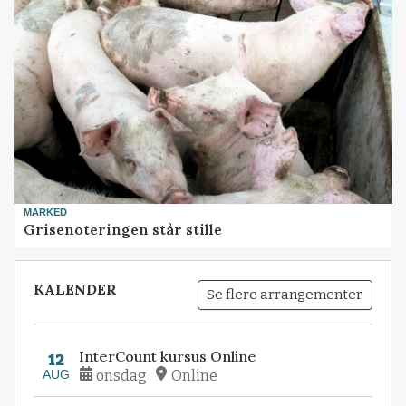
MARKED
Grisenoteringen står stille
KALENDER
Se flere arrangementer
InterCount kursus Online
12
AUG
onsdag
Online