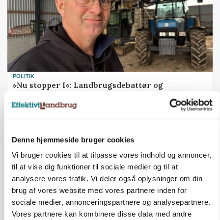
POLITIK
»Nu stopper I«: Landbrugsdebattør og
protestgruppe vil demonstrere mod ny
gødskningslov
Annonce
Denne hjemmeside bruger cookies
POLITIK
Vi bruger cookies til at tilpasse vores indhold og annoncer,
Folketinget behandler ny gødskningslov: Sådan
kan den ændre din bedrift fra 2027
til at vise dig funktioner til sociale medier og til at
analysere vores trafik. Vi deler også oplysninger om din
Annonce
brug af vores website med vores partnere inden for
Loading...
sociale medier, annonceringspartnere og analysepartnere.
Vores partnere kan kombinere disse data med andre