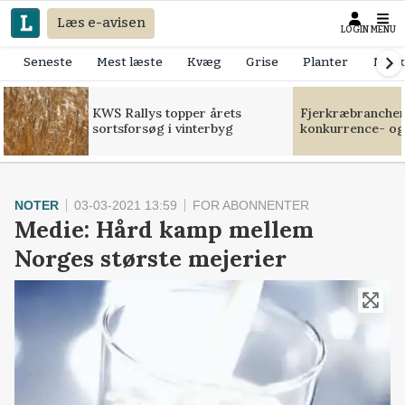
Læs e-avisen
LOGIN
MENU
Seneste
Mest læste
Kvæg
Grise
Planter
Mask
KWS Rallys topper årets
Fjerkræbranchen:
sortsforsøg i vinterbyg
konkurrence- og
NOTER
03-03-2021 13:59
FOR ABONNENTER
Medie: Hård kamp mellem
Norges største mejerier