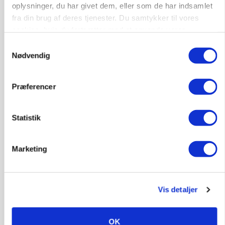
oplysninger, du har givet dem, eller som de har indsamlet
fra din brug af deres tjenester. Du samtykker til vores
cookies, hvis du fortsætter med at anvende vores
hjemmeside.
Samtykkevalg
Nødvendig
Præferencer
Statistik
KVÆG
Snart kan man søge tilskud til naturprojekter
Marketing
Vis detaljer
OK