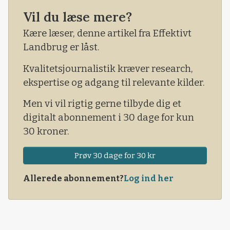
Vil du læse mere?
Norge har en mejeristruktur, der ligner den
danske med et stort, nationalt mejeri i form af
Kære læser, denne artikel fra Effektivt
Tine og en håndfuld mindre mejerier.
Landbrug er låst.
Kvalitetsjournalistik kræver research,
ekspertise og adgang til relevante kilder.
Men vi vil rigtig gerne tilbyde dig et
digitalt abonnement i 30 dage for kun
30 kroner.
Prøv 30 dage for 30 kr
Allerede abonnement?
Log ind her