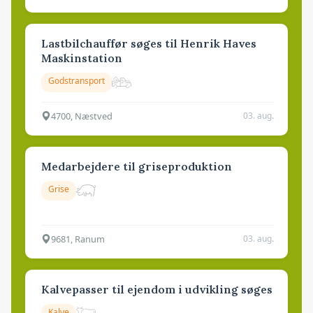
Lastbilchauffør søges til Henrik Haves
Maskinstation
Godstransport
4700, Næstved
03. aug.
Medarbejdere til griseproduktion
Grise
9681, Ranum
03. aug.
Kalvepasser til ejendom i udvikling søges
Kalve