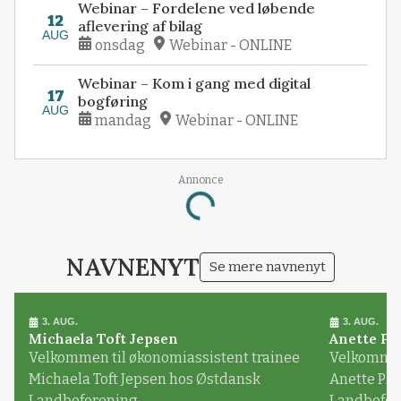
Webinar – Fordelene ved løbende
12
aflevering af bilag
AUG
onsdag
Webinar - ONLINE
Webinar – Kom i gang med digital
17
bogføring
AUG
mandag
Webinar - ONLINE
Annonce
Loading...
NAVNENYT
Se mere navnenyt
3. AUG.
3. AUG.
Michaela Toft Jepsen
Anette Pl
Velkommen til økonomiassistent trainee
Velkommen 
Michaela Toft Jepsen hos Østdansk
Anette Pl
Landboforening
Landbofor