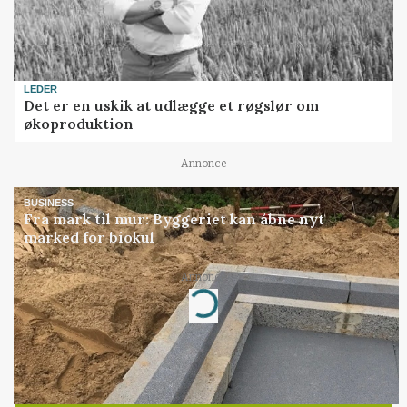
LEDER
Det er en uskik at udlægge et røgslør om
økoproduktion
Annonce
BUSINESS
Fra mark til mur: Byggeriet kan åbne nyt
marked for biokul
Annonce
Loading...
Jobs