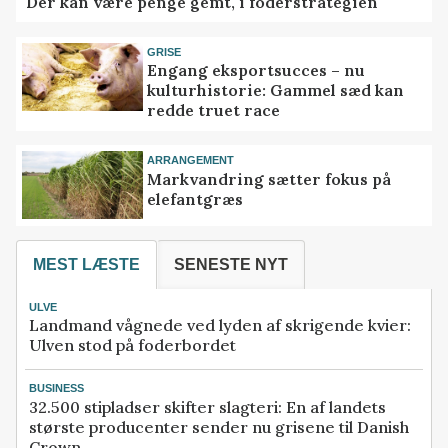
Der kan være penge gemt, i foderstrategien
GRISE
Engang eksportsucces – nu
kulturhistorie: Gammel sæd kan
redde truet race
ARRANGEMENT
Markvandring sætter fokus på
elefantgræs
MEST LÆSTE
SENESTE NYT
ULVE
Landmand vågnede ved lyden af skrigende kvier:
Ulven stod på foderbordet
BUSINESS
32.500 stipladser skifter slagteri: En af landets
største producenter sender nu grisene til Danish
Crown