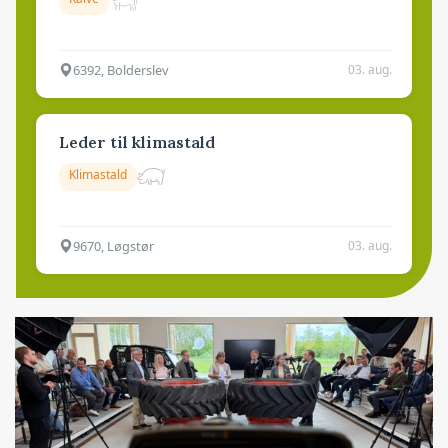
6392, Bolderslev
03. aug.
Leder til klimastald
Klimastald
9670, Løgstør
03. aug.