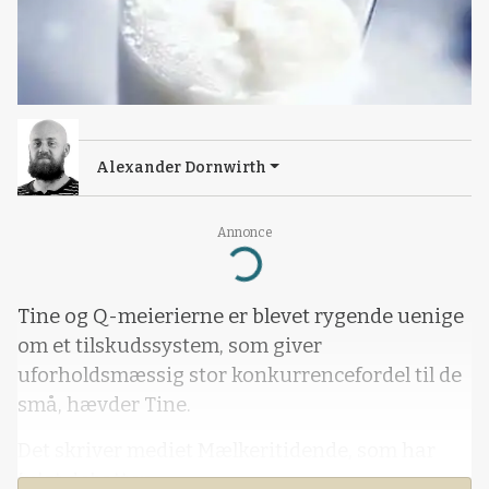
Alexander Dornwirth
Annonce
Loading...
Tine og Q-meierierne er blevet rygende uenige
om et tilskudssystem, som giver
uforholdsmæssig stor konkurrencefordel til de
små, hævder Tine.
Det skriver mediet Mælkeritidende, som har
fulgt debatten.