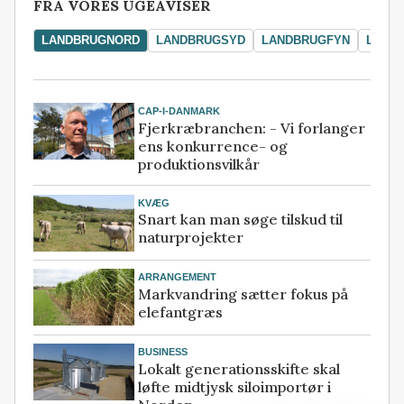
FRA VORES UGEAVISER
LANDBRUGNORD
LANDBRUGSYD
LANDBRUGFYN
LAND
CAP-I-DANMARK
Fjerkræbranchen: - Vi forlanger
ens konkurrence- og
produktionsvilkår
KVÆG
Snart kan man søge tilskud til
naturprojekter
ARRANGEMENT
Markvandring sætter fokus på
elefantgræs
BUSINESS
Lokalt generationsskifte skal
løfte midtjysk siloimportør i