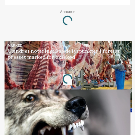
Annonce
Loading...
MARKED
Uændret notering: Spæde lyspunkter i fortsat
presset marked for oksekød
Annonce
Loading...