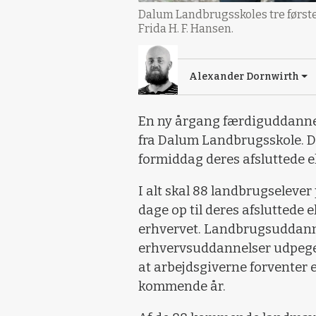
Dalum Landbrugsskoles tre først
Frida H. F. Hansen.
Alexander Dornwirth
En ny årgang færdiguddanne
fra Dalum Landbrugsskole. De
formiddag deres afsluttede 
I alt skal 88 landbrugselev
dage op til deres afsluttede 
erhvervet. Landbrugsuddan
erhvervsuddannelser udpeget
at arbejdsgiverne forventer e
kommende år.