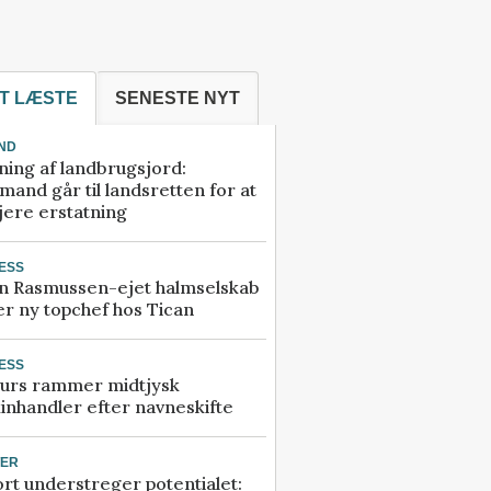
T LÆSTE
SENESTE NYT
ND
ning af landbrugsjord:
and går til landsretten for at
jere erstatning
ESS
n Rasmussen-ejet halmselskab
r ny topchef hos Tican
ESS
urs rammer midtjysk
inhandler efter navneskifte
TER
rt understreger potentialet: