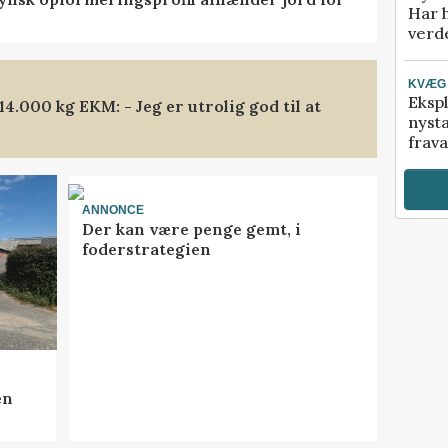
Har 
verde
KVÆG
Ekspl
.000 kg EKM: - Jeg er utrolig god til at
nyst
frava
ANNONCE
Der kan være penge gemt, i
foderstrategien
en