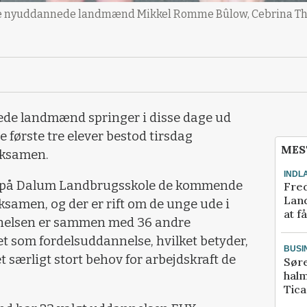
e nyuddannede landmænd Mikkel Romme Bûlow, Cebrina Thei
de landmænd springer i disse dage ud
 første tre elever bestod tirsdag
MES
eksamen.
INDL
er på Dalum Landbrugsskole de kommende
Fred
Land
eksamen, og der er rift om de unge ude i
at f
nelsen er sammen med 36 andre
 som fordelsuddannelse, hvilket betyder,
BUSI
t særligt stort behov for arbejdskraft de
Sør
halm
Tic