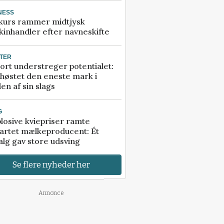
NESS
kurs rammer midtjysk
inhandler efter navneskifte
TER
ort understreger potentialet:
høstet den eneste mark i
en af sin slags
G
losive kviepriser ramte
artet mælkeproducent: Ét
alg gav store udsving
Se flere nyheder her
Annonce