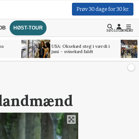
Prøv 30 dage for 30 kr.
OB
HØST-TOUR
SØG
LOGIN
MENU
ns
USA: Oksekød steg i værdi i
juni – svinekød faldt
e landmænd