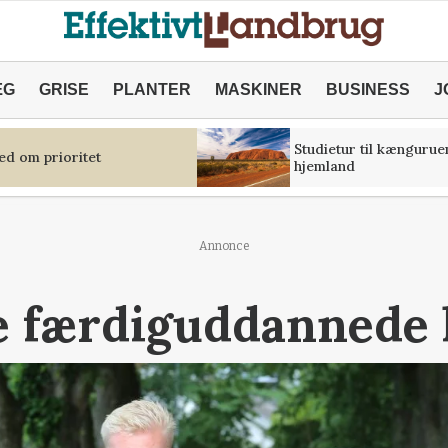
ÆG
GRISE
PLANTER
MASKINER
BUSINESS
J
Studietur til kængurue
ed om prioritet
hjemland
Annonce
te færdiguddanned