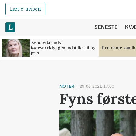
Læs e-avisen
SENESTE
KV
Kendte brands i
fødevareklyngen indstillet til ny
Den drøje sandh
pris
NOTER
29-06-2021 17:00
Fyns førs