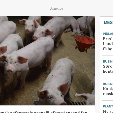
Annonce
MES
INDLA
Fred
Landm
få hø
BUSIN
Søre
hente
BUSIN
Konk
mask
PLAN
Ny so
tfynsk opformeringsprofil afhænder jord for