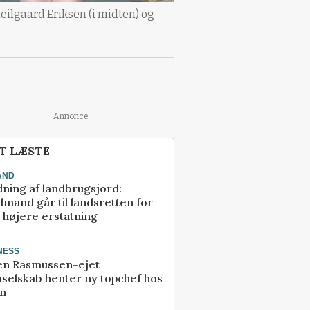
lgaard Eriksen (i midten) og
Annonce
T LÆSTE
AND
ning af landbrugsjord:
mand går til landsretten for
å højere erstatning
NESS
en Rasmussen-ejet
selskab henter ny topchef hos
an