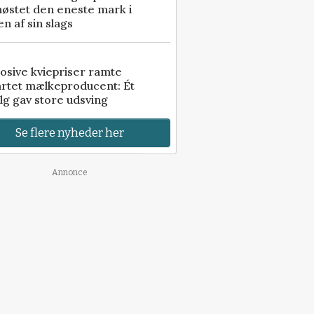
høstet den eneste mark i
n af sin slags
osive kviepriser ramte
artet mælkeproducent: Ét
lg gav store udsving
Se flere nyheder her
Annonce