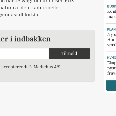
d har 23 valgt uddannelsen EUX
BUSI
tion af den traditionelle
Kon
ymnasialt forløb.
mask
PLAN
Ny s
der i indbakken
Har 
verd
Tilmeld
KVÆ
Eksp
t accepterer du L-Mediehus A/S
nyst
frav