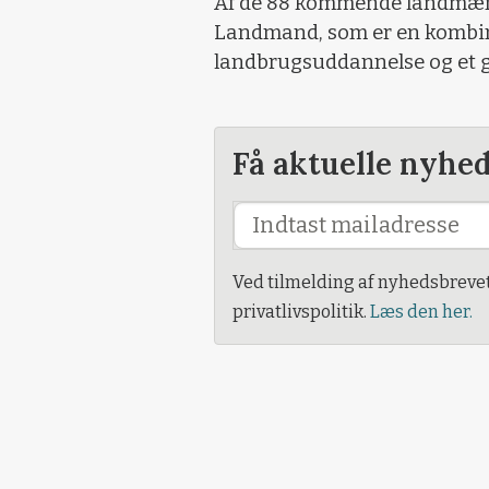
Af de 88 kommende landmæn
Landmand, som er en kombina
landbrugsuddannelse og et g
Få aktuelle nyhe
Ved tilmelding af nyhedsbreve
privatlivspolitik.
Læs den her.