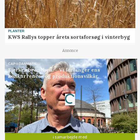
PLANTER
KWS Rallys topper årets sortsforsøg i vinterbyg
Annonce
CAP-I-DANMARK
Fjerkræbranchen: - Vi forlanger ens
konkurrence- og produktionsvilkår
Annonce
Loading...
Jobs
i samarbejde med