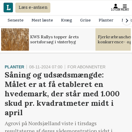
Læs e-avisen
LOGIN
MENU
Seneste
Mest læste
Kvæg
Grise
Planter
Mask
KWS Rallys topper årets
Fjerkræbranchen:
sortsforsøg i vinterbyg
konkurrence- og
PLANTER
08-11-2024 07:00
FOR ABONNENTER
Såning og udsædsmængde:
Målet er at få etableret en
hvedemark, der står med 1.000
skud pr. kvadratmeter midt i
april
Agrovi på Nordsjælland viste i tirsdags
resultaterne af deres sådemonstration sidst i