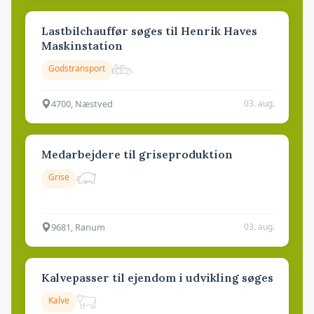
Lastbilchauffør søges til Henrik Haves
Maskinstation
Godstransport
4700, Næstved
03. aug.
Medarbejdere til griseproduktion
Grise
9681, Ranum
03. aug.
Kalvepasser til ejendom i udvikling søges
Kalve