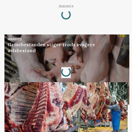
Loading...
Annonce
MARKED
Grisebestanden stiger trods svagere
avlsbestand
Loading...
Annonce