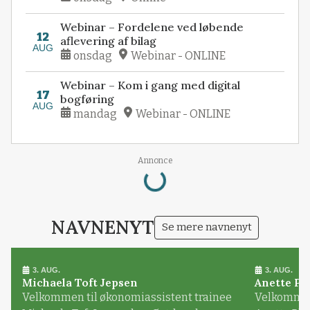
Webinar – Fordelene ved løbende
12
aflevering af bilag
AUG
onsdag
Webinar - ONLINE
Webinar – Kom i gang med digital
17
bogføring
AUG
mandag
Webinar - ONLINE
Loading...
Annonce
NAVNENYT
Se mere navnenyt
3. AUG.
3. AUG.
Michaela Toft Jepsen
Anette Pl
Velkommen til økonomiassistent trainee
Velkommen 