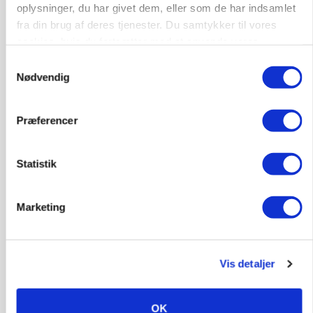
oplysninger, du har givet dem, eller som de har indsamlet
fra din brug af deres tjenester. Du samtykker til vores
cookies, hvis du fortsætter med at anvende vores
hjemmeside.
Samtykkevalg
Nødvendig
BUSINESS
Fra mark til mur: Byggeriet kan åbne nyt
Præferencer
marked for biokul
Annonce
Statistik
POLITIK
»Nu stopper I«: Landbrugsdebattør og
Marketing
protestgruppe vil demonstrere mod ny
gødskningslov
Loading...
Annonce
Vis detaljer
OK