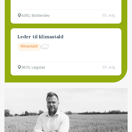
6392, Bolderslev
03. aug.
Leder til klimastald
Klimastald
9670, Løgstør
03. aug.