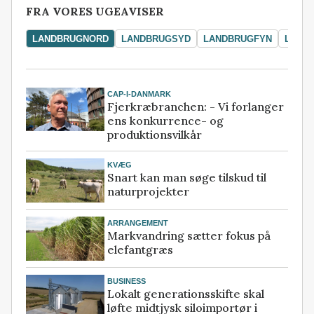
FRA VORES UGEAVISER
LANDBRUGNORD
LANDBRUGSYD
LANDBRUGFYN
LAND
CAP-I-DANMARK
Fjerkræbranchen: - Vi forlanger
ens konkurrence- og
produktionsvilkår
KVÆG
Snart kan man søge tilskud til
naturprojekter
ARRANGEMENT
Markvandring sætter fokus på
elefantgræs
BUSINESS
Lokalt generationsskifte skal
løfte midtjysk siloimportør i