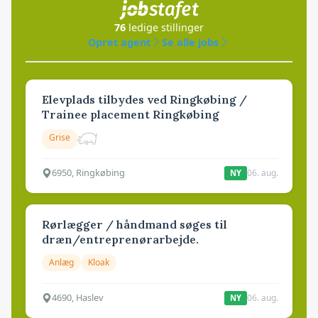
76
ledige stillinger
Opret agent
Se alle jobs
Elevplads tilbydes ved Ringkøbing /
Trainee placement Ringkøbing
Grise
6950, Ringkøbing
06. aug.
NY
Rørlægger / håndmand søges til
dræn/entreprenørarbejde.
Anlæg
Kloak
4690, Haslev
06. aug.
NY