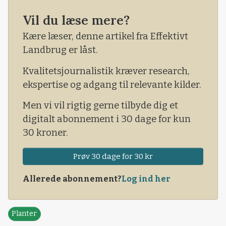
gentaget i flere landsdele.
Vil du læse mere?
I tirsdags inviterede Agrovi igen til at se de
Kære læser, denne artikel fra Effektivt
samme forsøgsparceller og til at bedømme,
Landbrug er låst.
hvor vellykket hver enkelt såmaskine har været
Kvalitetsjournalistik kræver research,
til at lave en god, veletableret hvede.
ekspertise og adgang til relevante kilder.
Men vi vil rigtig gerne tilbyde dig et
digitalt abonnement i 30 dage for kun
30 kroner.
Prøv 30 dage for 30 kr
Allerede abonnement?
Log ind her
Planter