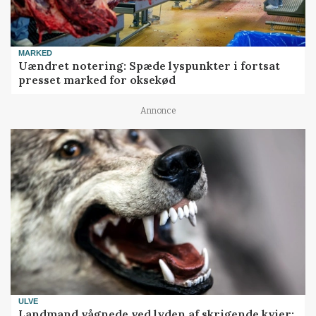
MARKED
Uændret notering: Spæde lyspunkter i fortsat
presset marked for oksekød
Annonce
ULVE
Landmand vågnede ved lyden af skrigende kvier: