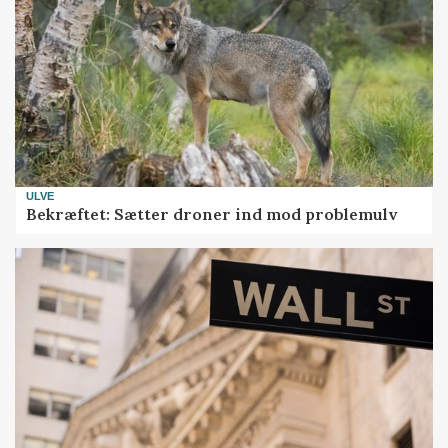
ULVE
Bekræftet: Sætter droner ind mod problemulv