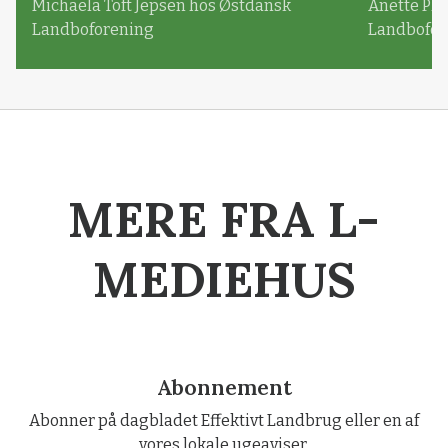
Michaela Toft Jepsen hos Østdansk
Anette Pl
Landboforening
Landbofor
MERE FRA L-
MEDIEHUS
Abonnement
Abonner på dagbladet Effektivt Landbrug eller en af
vores lokale ugeaviser.