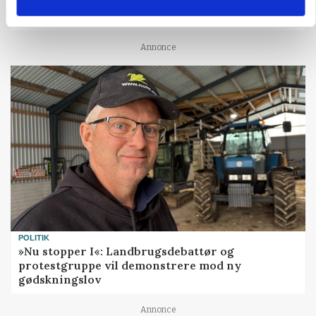
MARKED
Russisk mælkepris dykker 23 procent
Annonce
POLITIK
»Nu stopper I«: Landbrugsdebattør og
protestgruppe vil demonstrere mod ny
gødskningslov
Annonce