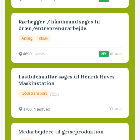
Rørlægger / håndmand søges til
dræn/entreprenørarbejde.
Anlæg
Kloak
4690, Haslev
06. aug.
NY
Lastbilchauffør søges til Henrik Haves
Maskinstation
Godstransport
4700, Næstved
03. aug.
Medarbejdere til griseproduktion