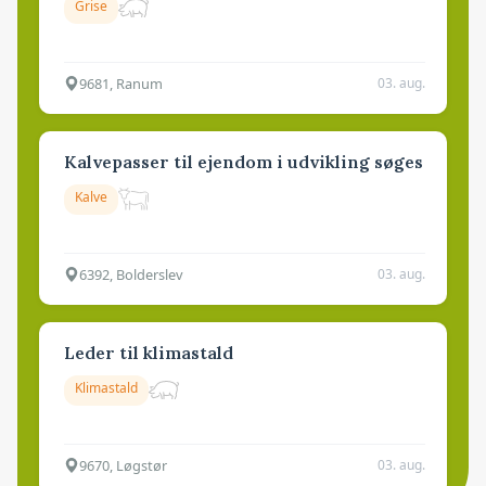
Grise
9681, Ranum
03. aug.
Kalvepasser til ejendom i udvikling søges
Kalve
6392, Bolderslev
03. aug.
Leder til klimastald
Klimastald
9670, Løgstør
03. aug.