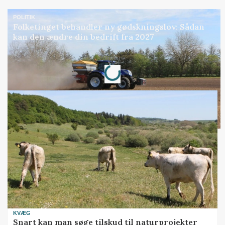
POLITIK
Folketinget behandler ny gødskningslov: Sådan
kan den ændre din bedrift fra 2027
Loading...
Annonce
KVÆG
Snart kan man søge tilskud til naturprojekter