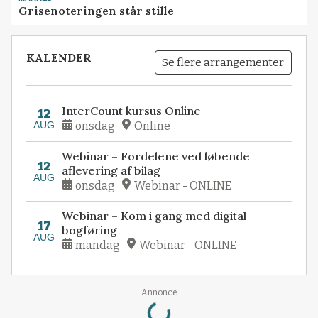
Grisenoteringen står stille
KALENDER
Se flere arrangementer
InterCount kursus Online
12
AUG
onsdag
Online
Webinar – Fordelene ved løbende
12
aflevering af bilag
AUG
onsdag
Webinar - ONLINE
Webinar – Kom i gang med digital
17
bogføring
AUG
mandag
Webinar - ONLINE
Loading...
Annonce