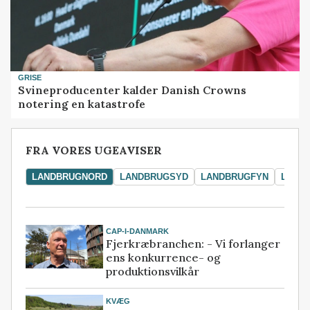
GRISE
Svineproducenter kalder Danish Crowns
notering en katastrofe
FRA VORES UGEAVISER
LANDBRUGNORD
LANDBRUGSYD
LANDBRUGFYN
LAND
CAP-I-DANMARK
Fjerkræbranchen: - Vi forlanger
ens konkurrence- og
produktionsvilkår
KVÆG