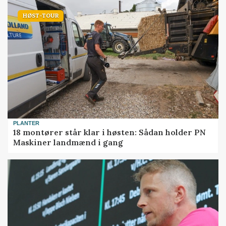
HØST-TOUR
PLANTER
18 montører står klar i høsten: Sådan holder PN
Maskiner landmænd i gang