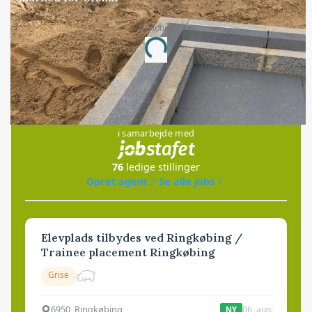
Annonce
Loading...
Jobs
i samarbejde med
76
ledige stillinger
Opret agent
Se alle jobs
Elevplads tilbydes ved Ringkøbing /
Trainee placement Ringkøbing
Grise
6950, Ringkøbing
06. aug.
NY