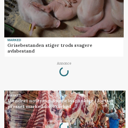
MARKED
Grisebestanden stiger trods svagere
avlsbestand
Loading...
Annonce
MARKED
Uændret notering: Spæde lyspunkter i fortsat
presset marked for oksekød
Loading...
Annonce