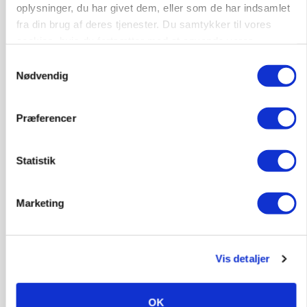
oplysninger, du har givet dem, eller som de har indsamlet
GRISE
fra din brug af deres tjenester. Du samtykker til vores
Rådgiver om DB-Tjek: Små justeringer kan give
cookies, hvis du fortsætter med at anvende vores
store besparelser
hjemmeside.
Samtykkevalg
Loading...
Nødvendig
Annonce
Præferencer
Statistik
Marketing
Vis detaljer
OK