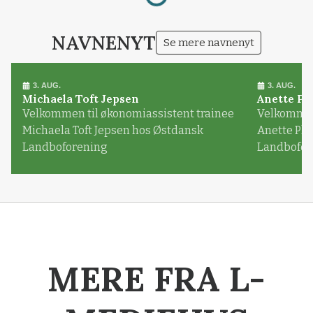
NAVNENYT
Se mere navnenyt
3. AUG.
3. AUG.
Michaela Toft Jepsen
Anette Pl
Velkommen til økonomiassistent trainee
Velkommen 
Michaela Toft Jepsen hos Østdansk
Anette Pl
Landboforening
Landbofor
MERE FRA L-