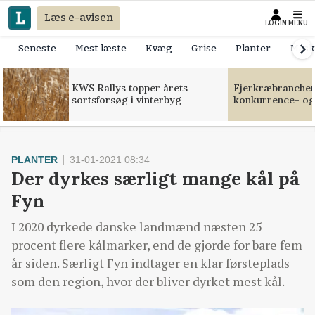
Læs e-avisen
LOGIN
MENU
Seneste
Mest læste
Kvæg
Grise
Planter
Mask
KWS Rallys topper årets
Fjerkræbranchen:
sortsforsøg i vinterbyg
konkurrence- og
PLANTER
31-01-2021 08:34
Der dyrkes særligt mange kål på
Fyn
I 2020 dyrkede danske landmænd næsten 25
procent flere kålmarker, end de gjorde for bare fem
år siden. Særligt Fyn indtager en klar førsteplads
som den region, hvor der bliver dyrket mest kål.