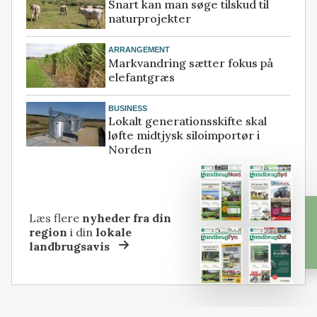
Snart kan man søge tilskud til
naturprojekter
ARRANGEMENT
Markvandring sætter fokus på
elefantgræs
BUSINESS
Lokalt generationsskifte skal
løfte midtjysk siloimportør i
Norden
Læs flere
nyheder fra din
region
i din
lokale
landbrugsavis