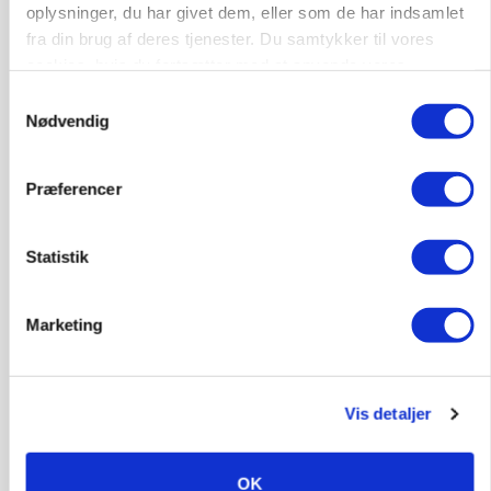
oplysninger, du har givet dem, eller som de har indsamlet
fra din brug af deres tjenester. Du samtykker til vores
cookies, hvis du fortsætter med at anvende vores
hjemmeside.
Samtykkevalg
Nødvendig
KULTUR
Herregård holder høstdag
Præferencer
Annonce
Statistik
Marketing
Vis detaljer
OK
INDLAND