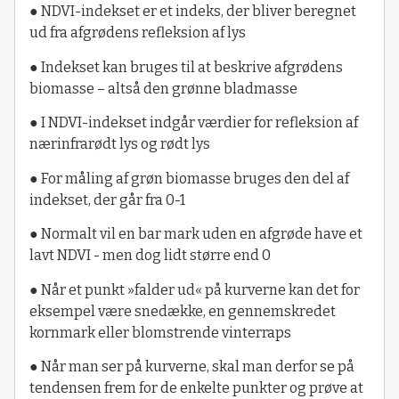
● NDVI-indekset er et indeks, der bliver beregnet
ud fra afgrødens refleksion af lys
● Indekset kan bruges til at beskrive afgrødens
biomasse – altså den grønne bladmasse
● I NDVI-indekset indgår værdier for refleksion af
nærinfrarødt lys og rødt lys
● For måling af grøn biomasse bruges den del af
indekset, der går fra 0-1
● Normalt vil en bar mark uden en afgrøde have et
lavt NDVI - men dog lidt større end 0
● Når et punkt »falder ud« på kurverne kan det for
eksempel være snedække, en gennemskredet
kornmark eller blomstrende vinterraps
● Når man ser på kurverne, skal man derfor se på
tendensen frem for de enkelte punkter og prøve at