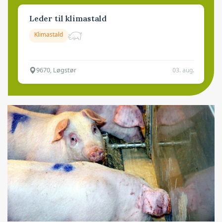
Leder til klimastald
Klimastald
9670, Løgstør
03. aug.