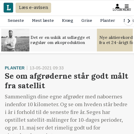
Læs e-avisen
LOGIN
MENU
Seneste
Mest læste
Kvæg
Grise
Planter
Mask
Det er en uskik at udlægge et
Nye aktierekorde
røgslør om økoproduktion
fra et 24-årigt f
PLANTER
13-05-2021 09:33
Se om afgrøderne står godt målt
fra satellit
Sammenlign dine egne afgrøder med naboernes
indenfor 10 kilometer. Og se om hveden står bedre
i år i forhold til de seneste fire år. Seges har
opstillet satellit-målinger for 10-dages perioder,
og pr. 11. maj ser det rimelig godt ud for