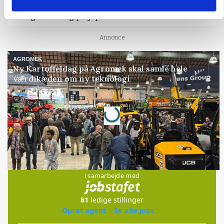
Fredning binder landmands jord – kommunen
mangler stadig plejeplan
Annonce
AGROMEK
Ny Kartoffeldag på Agromek skal samle hele
værdikæden om ny teknologi
Annonce
Loading...
Jobs
i samarbejde med
81
ledige stillinger
Opret agent
Se alle jobs