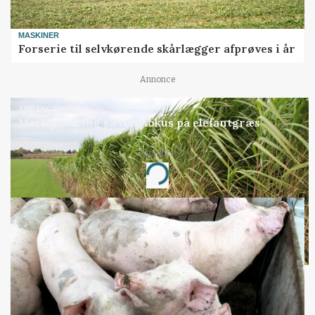
MASKINER
Forserie til selvkørende skårlægger afprøves i år
Annonce
ARRANGEMENT
Markvandring sætter fokus på elefantgræs
Annonce
Loading...