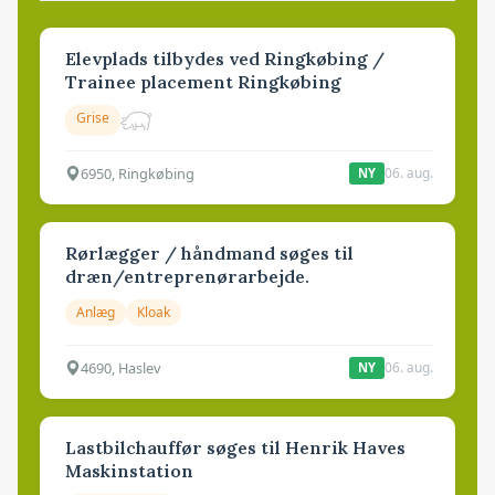
Elevplads tilbydes ved Ringkøbing /
Trainee placement Ringkøbing
Grise
6950, Ringkøbing
06. aug.
NY
Rørlægger / håndmand søges til
dræn/entreprenørarbejde.
Anlæg
Kloak
4690, Haslev
06. aug.
NY
Lastbilchauffør søges til Henrik Haves
Maskinstation