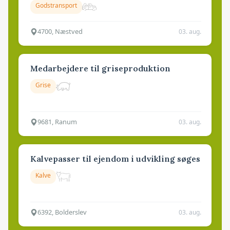
Godstransport
4700, Næstved
03. aug.
Medarbejdere til griseproduktion
Grise
9681, Ranum
03. aug.
Kalvepasser til ejendom i udvikling søges
Kalve
6392, Bolderslev
03. aug.