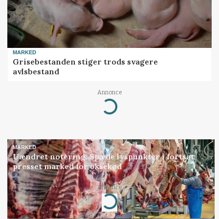
MARKED
Grisebestanden stiger trods svagere
avlsbestand
Annonce
Loading...
MARKED
Uændret notering: Spæde lyspunkter i fortsat
presset marked for oksekød
Annonce
Loading...