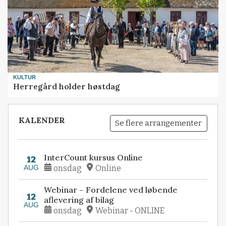
KULTUR
Herregård holder høstdag
KALENDER
Se flere arrangementer
InterCount kursus Online
12
AUG
onsdag
Online
Webinar – Fordelene ved løbende
12
aflevering af bilag
AUG
onsdag
Webinar - ONLINE