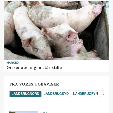
MARKED
Grisenoteringen står stille
FRA VORES UGEAVISER
LANDBRUGNORD
LANDBRUGSYD
LANDBRUGFYN
LAND