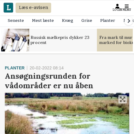
Læs e-avisen
LOGIN
MENU
Seneste
Mest læste
Kvæg
Grise
Planter
Mask
Russisk mælkepris dykker 23
Fra mark til mur
procent
marked for bioku
PLANTER
20-02-2022 08:14
Ansøgningsrunden for
vådområder er nu åben