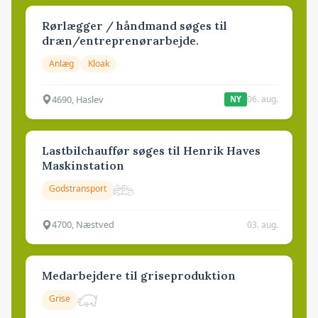
Rørlægger / håndmand søges til
dræn/entreprenørarbejde.
Anlæg
Kloak
4690, Haslev
06. aug.
NY
Lastbilchauffør søges til Henrik Haves
Maskinstation
Godstransport
4700, Næstved
03. aug.
Medarbejdere til griseproduktion
Grise