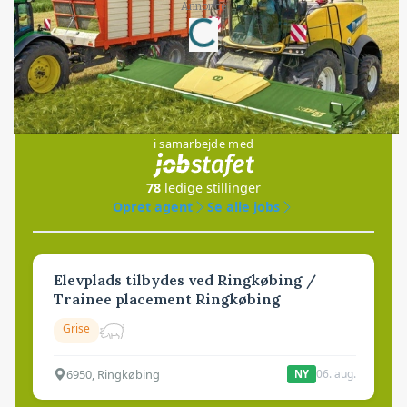
Annonce
Loading...
Jobs
i samarbejde med
78
ledige stillinger
Opret agent
Se alle jobs
Elevplads tilbydes ved Ringkøbing /
Trainee placement Ringkøbing
Grise
6950, Ringkøbing
06. aug.
NY