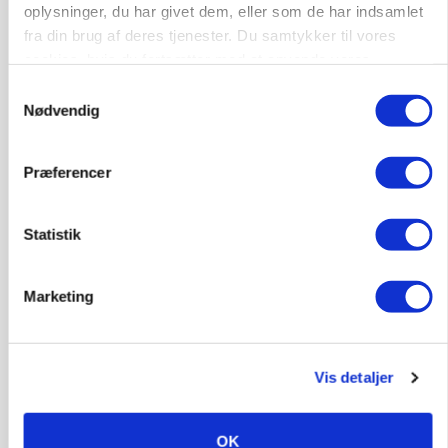
POLITIK
oplysninger, du har givet dem, eller som de har indsamlet
Folketinget behandler ny gødskningslov: Sådan
fra din brug af deres tjenester. Du samtykker til vores
kan den ændre din bedrift fra 2027
cookies, hvis du fortsætter med at anvende vores
hjemmeside.
Annonce
Samtykkevalg
Nødvendig
Loading...
Præferencer
Statistik
Marketing
Vis detaljer
KVÆG
Snart kan man søge tilskud til naturprojekter
OK