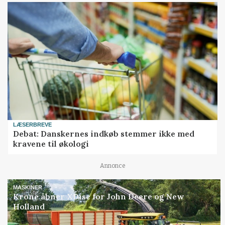
LÆSERBREVE
Debat: Danskernes indkøb stemmer ikke med
kravene til økologi
Annonce
MASKINER
Krone åbner XDisc for John Deere og New
Holland