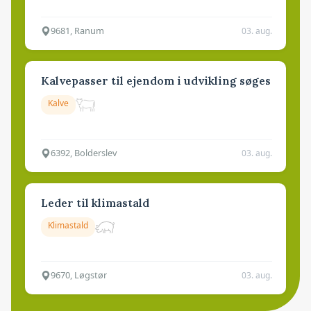
9681, Ranum
03. aug.
Kalvepasser til ejendom i udvikling søges
Kalve
6392, Bolderslev
03. aug.
Leder til klimastald
Klimastald
9670, Løgstør
03. aug.