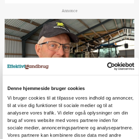
Annonce
Denne hjemmeside bruger cookies
POLITIK
Vi bruger cookies til at tilpasse vores indhold og annoncer,
»Nu stopper I«: Landbrugsdebattør og
til at vise dig funktioner til sociale medier og til at
protestgruppe vil demonstrere mod ny
gødskningslov
analysere vores trafik. Vi deler også oplysninger om din
brug af vores website med vores partnere inden for
Annonce
sociale medier, annonceringspartnere og analysepartnere.
Vores partnere kan kombinere disse data med andre