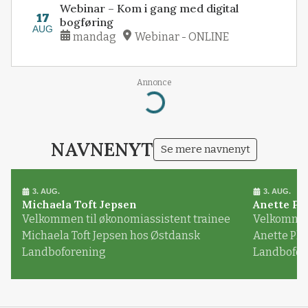
Webinar – Kom i gang med digital
17
bogføring
AUG
mandag
Webinar - ONLINE
Annonce
Loading...
NAVNENYT
Se mere navnenyt
3. AUG.
3. AUG.
Michaela Toft Jepsen
Anette Pl
Velkommen til økonomiassistent trainee
Velkommen 
Michaela Toft Jepsen hos Østdansk
Anette Pl
Landboforening
Landbofor