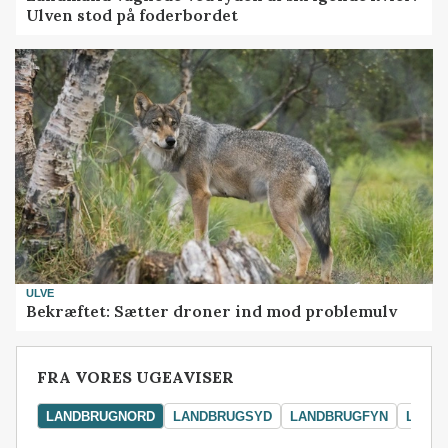
Ulven stod på foderbordet
ULVE
Bekræftet: Sætter droner ind mod problemulv
FRA VORES UGEAVISER
LANDBRUGNORD
LANDBRUGSYD
LANDBRUGFYN
LAND