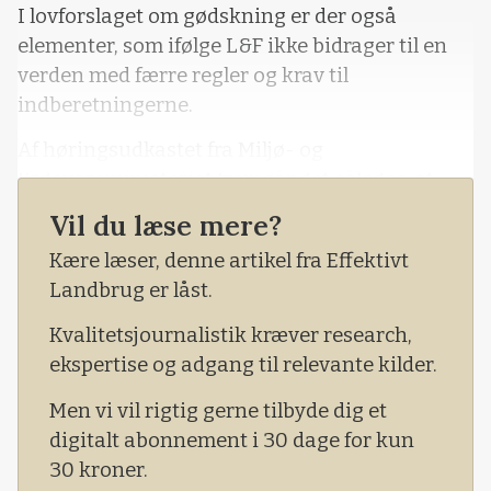
I lovforslaget om gødskning er der også
elementer, som ifølge L&F ikke bidrager til en
verden med færre regler og krav til
indberetningerne.
Af høringsudkastet fra Miljø- og
Fødevareministeriet fremgår det således, at
ministeriet lægger op til en skærpet
Vil du læse mere?
indberetningsprocedure for etablering af
Kære læser, denne artikel fra Effektivt
efterafgrøder, og at man skærper kontrollen.
Landbrug er låst.
Således skal efterafgrøder og alte
Kvalitetsjournalistik kræver research,
ekspertise og adgang til relevante kilder.
Men vi vil rigtig gerne tilbyde dig et
digitalt abonnement i 30 dage for kun
30 kroner.