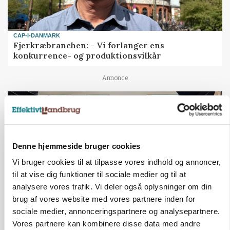
CAP-I-DANMARK
Fjerkræbranchen: - Vi forlanger ens
konkurrence- og produktionsvilkår
Annonce
Denne hjemmeside bruger cookies
Vi bruger cookies til at tilpasse vores indhold og annoncer,
til at vise dig funktioner til sociale medier og til at
analysere vores trafik. Vi deler også oplysninger om din
brug af vores website med vores partnere inden for
sociale medier, annonceringspartnere og analysepartnere.
BUSINESS
Vores partnere kan kombinere disse data med andre
Ejer eller medejer? Nyt tv-format udfordrer