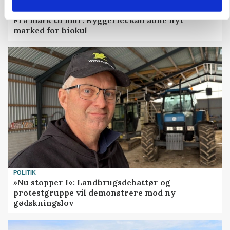
BUSINESS
Fra mark til mur: Byggeriet kan åbne nyt
marked for biokul
POLITIK
»Nu stopper I«: Landbrugsdebattør og
protestgruppe vil demonstrere mod ny
gødskningslov