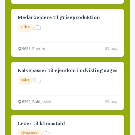
Medarbejdere til griseproduktion
Grise
9681, Ranum
03. aug.
Kalvepasser til ejendom i udvikling søges
Kalve
6392, Bolderslev
03. aug.
Leder til klimastald
Klimastald