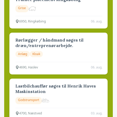
Grise
6950, Ringkøbing
06. aug.
Rørlægger / håndmand søges til
dræn/entreprenørarbejde.
Anlæg
Kloak
4690, Haslev
06. aug.
Lastbilchauffør søges til Henrik Haves
Maskinstation
Godstransport
4700, Næstved
03. aug.