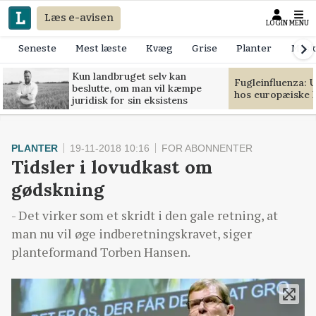
Læs e-avisen
LOGIN
MENU
Seneste
Mest læste
Kvæg
Grise
Planter
Mask
Kun landbruget selv kan
Fugleinfluenza: 
beslutte, om man vil kæmpe
hos europæiske 
juridisk for sin eksistens
PLANTER
19-11-2018 10:16
FOR ABONNENTER
Tidsler i lovudkast om
gødskning
- Det virker som et skridt i den gale retning, at
man nu vil øge indberetningskravet, siger
planteformand Torben Hansen.