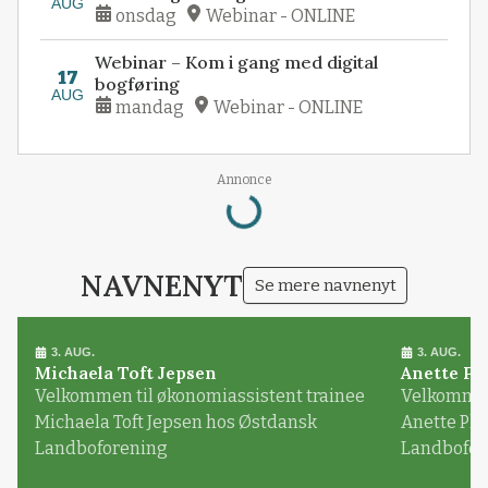
AUG
onsdag
Webinar - ONLINE
Webinar – Kom i gang med digital
17
bogføring
AUG
mandag
Webinar - ONLINE
Annonce
Loading...
NAVNENYT
Se mere navnenyt
3. AUG.
3. AUG.
Michaela Toft Jepsen
Anette Pl
Velkommen til økonomiassistent trainee
Velkommen 
Michaela Toft Jepsen hos Østdansk
Anette Pl
Landboforening
Landbofor