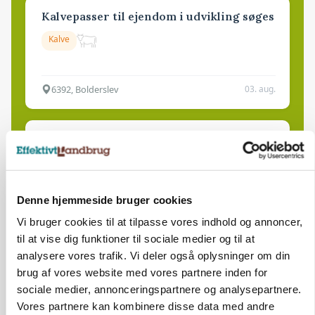
Kalvepasser til ejendom i udvikling søges
Kalve
6392, Bolderslev
03. aug.
Leder til klimastald
Klimastald
Denne hjemmeside bruger cookies
9670, Løgstør
03. aug.
Vi bruger cookies til at tilpasse vores indhold og annoncer,
til at vise dig funktioner til sociale medier og til at
analysere vores trafik. Vi deler også oplysninger om din
brug af vores website med vores partnere inden for
HØST-TOUR
sociale medier, annonceringspartnere og analysepartnere.
Vores partnere kan kombinere disse data med andre