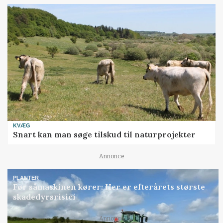
KVÆG
Snart kan man søge tilskud til naturprojekter
Annonce
PLANTER
Før såmaskinen kører: Her er efterårets største
skadedyrsrisici
Annonce