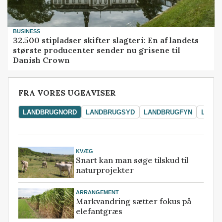
BUSINESS
32.500 stipladser skifter slagteri: En af landets
største producenter sender nu grisene til
Danish Crown
FRA VORES UGEAVISER
LANDBRUGNORD
LANDBRUGSYD
LANDBRUGFYN
LAND
KVÆG
Snart kan man søge tilskud til
naturprojekter
ARRANGEMENT
Markvandring sætter fokus på
elefantgræs