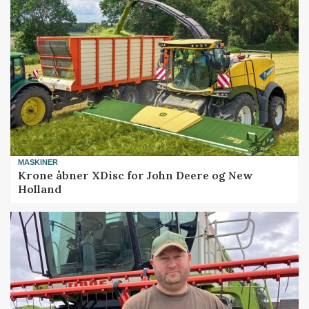
MASKINER
Krone åbner XDisc for John Deere og New
Holland