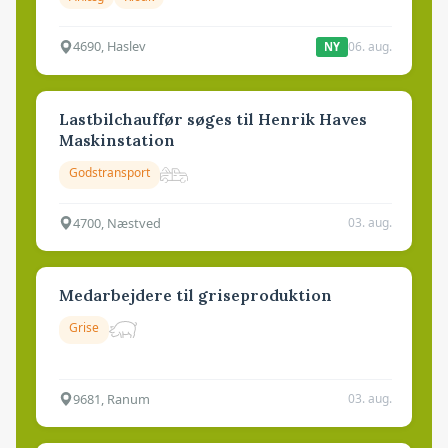
4690, Haslev
06. aug.
NY
Lastbilchauffør søges til Henrik Haves
Maskinstation
Godstransport
4700, Næstved
03. aug.
Medarbejdere til griseproduktion
Grise
9681, Ranum
03. aug.