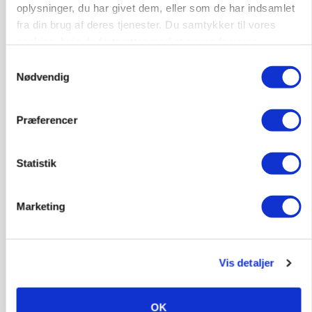
oplysninger, du har givet dem, eller som de har indsamlet
fra din brug af deres tjenester. Du samtykker til vores
cookies, hvis du fortsætter med at anvende vores
hjemmeside.
Samtykkevalg
Nødvendig
Præferencer
PLANTER
18 montører står klar i høsten: Sådan holder PN
Maskiner landmænd i gang
Statistik
Marketing
Vis detaljer
OK