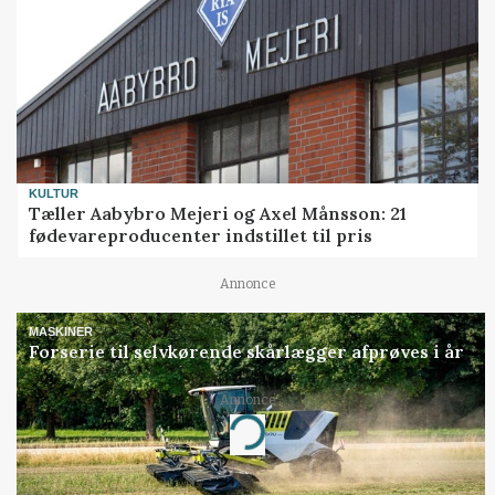
KULTUR
Tæller Aabybro Mejeri og Axel Månsson: 21
fødevareproducenter indstillet til pris
Annonce
MASKINER
Forserie til selvkørende skårlægger afprøves i år
Annonce
Loading...