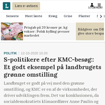
Læs e-avisen
LOGIN
MENU
Seneste
Mest læste
Kvæg
Grise
Planter
Mask
Prisgab på 20 kroner pr. kg
Rådgiver om DB-
vokser: Polsk kylling presser
give store bespa
markedet
POLITIK
12-10-2020 10:20
S-politikere efter KMC-besøg::
Et godt eksempel på landbrugets
grønne omstilling
Landbruget er godt på vej med den grønne
omstilling, og KMC er en af de virksomheder, der
driver udviklingen frem. Det var konklusionen, da
socialdemokratiets klimaordfører Anne Paulin og