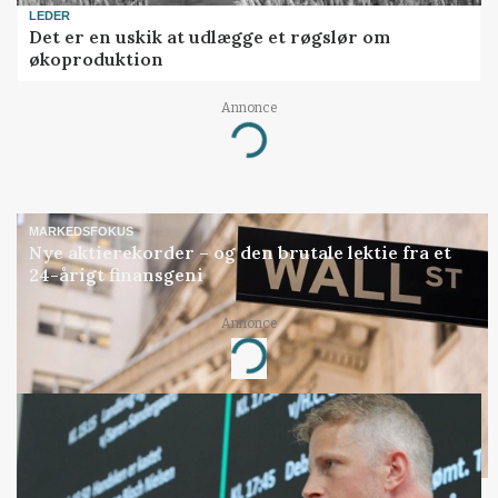
LEDER
Det er en uskik at udlægge et røgslør om
økoproduktion
Annonce
Loading...
MARKEDSFOKUS
Nye aktierekorder – og den brutale lektie fra et
24-årigt finansgeni
Annonce
Loading...