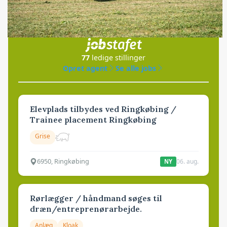
Jobs
i samarbejde med
77
ledige stillinger
Opret agent
Se alle jobs
Elevplads tilbydes ved Ringkøbing /
Trainee placement Ringkøbing
Grise
6950, Ringkøbing
06. aug.
NY
Rørlægger / håndmand søges til
dræn/entreprenørarbejde.
Anlæg
Kloak