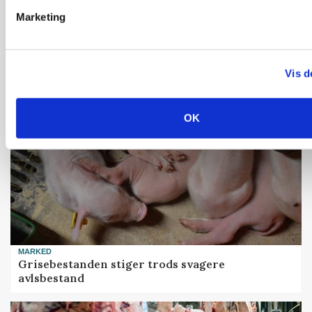
Marketing
PLANTER
Før såmaskinen kører: Her er efterårets største
skadedyrsrisici
Vis d
OK
MARKED
Grisebestanden stiger trods svagere
avlsbestand