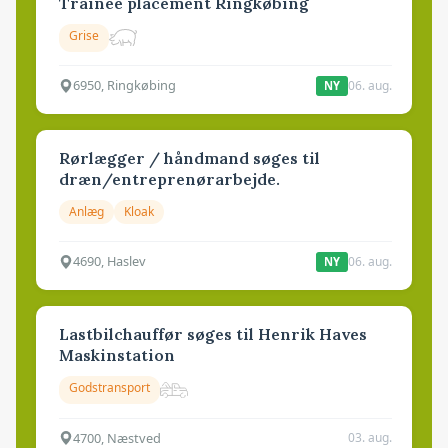
Trainee placement Ringkøbing
Grise
6950, Ringkøbing
06. aug.
NY
Rørlægger / håndmand søges til
dræn/entreprenørarbejde.
Anlæg
Kloak
4690, Haslev
06. aug.
NY
Lastbilchauffør søges til Henrik Haves
Maskinstation
Godstransport
4700, Næstved
03. aug.