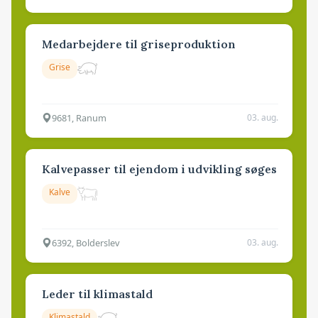
Medarbejdere til griseproduktion
Grise
9681, Ranum
03. aug.
Kalvepasser til ejendom i udvikling søges
Kalve
6392, Bolderslev
03. aug.
Leder til klimastald
Klimastald