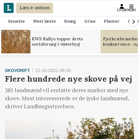
Læs e-avisen
LOGIN
MENU
Seneste
Mest læste
Kvæg
Grise
Planter
Mask
KWS Rallys topper årets
Fjerkræbranchen:
sortsforsøg i vinterbyg
konkurrence- og
SKOVDRIFT
21-10-2021 08:20
Flere hundrede nye skove på vej
381 landmænd vil erstatte deres marker med nye
skove. Mest interesserede er de jyske landmænd,
skriver Landbrugsstyrelsen.