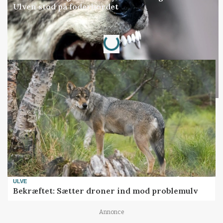
Ulven stod på foderbordet
Loading...
Annonce
ULVE
Bekræftet: Sætter droner ind mod problemulv
Annonce