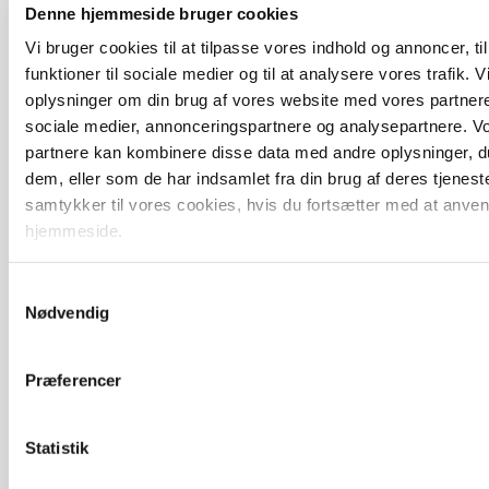
Denne hjemmeside bruger cookies
protestgruppe vil demonstrere mod ny
gødskningslov
Vi bruger cookies til at tilpasse vores indhold og annoncer, til
funktioner til sociale medier og til at analysere vores trafik. 
Annonce
oplysninger om din brug af vores website med vores partnere
sociale medier, annonceringspartnere og analysepartnere. V
KVÆG
partnere kan kombinere disse data med andre oplysninger, du
Snart kan man søge tilskud til naturprojekter
dem, eller som de har indsamlet fra din brug af deres tjenest
Loading...
Annonce
samtykker til vores cookies, hvis du fortsætter med at anve
hjemmeside.
Samtykkevalg
Nødvendig
Præferencer
Statistik