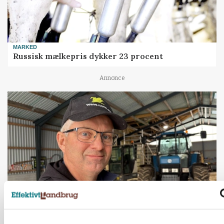
MARKED
Russisk mælkepris dykker 23 procent
Annonce
POLITIK
»Nu stopper I«: Landbrugsdebattør og