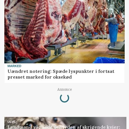
MARKED
Uændret notering: Spæde lyspunkter i fortsat
presset marked for oksekød
Loading...
Annonce
ULVE
Landmand vågnede ved lyden af skrigende kvier: