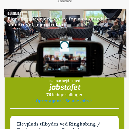
Annonce
BUSINESS
Ejer eller medejer? Nyt tv-format udfordrer
landbrugets ejerstruktur
Annonce
Loading...
Jobs
i samarbejde med
76
ledige stillinger
Opret agent
Se alle jobs
Elevplads tilbydes ved Ringkøbing /