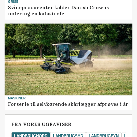
GRISE
Svineproducenter kalder Danish Crowns
notering en katastrofe
MASKINER
Forserie til selvkørende skårlægger afprøves i år
FRA VORES UGEAVISER
LANDBRUGNORD
LANDBRUGSYD
LANDBRUGFYN
LAND