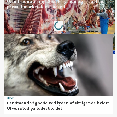
Uændret notering: Spæde lyspunkter i fortsat
presset marked for oksekød
Loading...
Annonce
ULVE
Landmand vågnede ved lyden af skrigende kvier:
Ulven stod på foderbordet