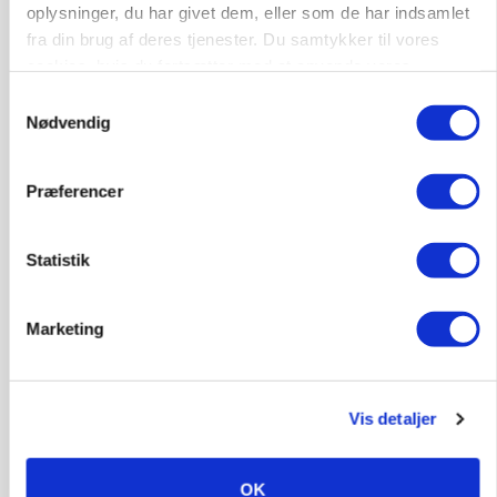
»Nu stopper I«: Landbrugsdebattør og
oplysninger, du har givet dem, eller som de har indsamlet
protestgruppe vil demonstrere mod ny
fra din brug af deres tjenester. Du samtykker til vores
gødskningslov
cookies, hvis du fortsætter med at anvende vores
hjemmeside.
Samtykkevalg
Annonce
Nødvendig
POLITIK
Folketinget behandler ny gødskningslov: Sådan
Præferencer
kan den ændre din bedrift fra 2027
Loading...
Annonce
Statistik
Marketing
Vis detaljer
OK