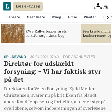
Læs e-avisen
LOGIN
MENU
Seneste
Mest læste
Kvæg
Grise
Planter
Mask
KWS Rallys topper årets
Fjerkræbranchen:
sortsforsøg i vinterbyg
konkurrence- og
SPILDEVAND
30-04-2021 07:40
FOR ABONNENTER
Direktør for udskældt
forsyning: - Vi har faktisk styr
på det
Direktøren for Vejen Forsyning, Kjeld Møller
Christensen, svarer nu på kritikken fra blandt
andre Knud Jeppesen og fortæller, at der er styr på
overløbene, selvom indberetningen af overløbene