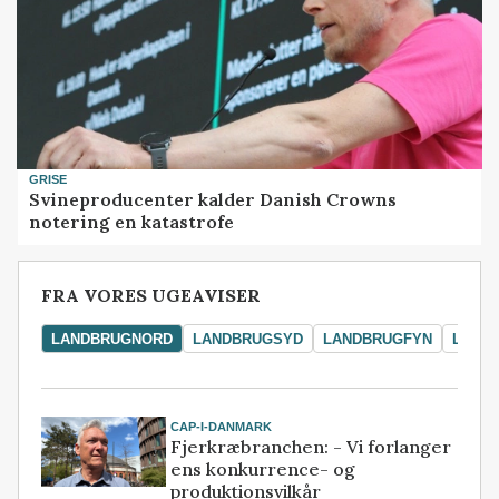
GRISE
Svineproducenter kalder Danish Crowns
notering en katastrofe
FRA VORES UGEAVISER
LANDBRUGNORD
LANDBRUGSYD
LANDBRUGFYN
LAND
CAP-I-DANMARK
Fjerkræbranchen: - Vi forlanger
ens konkurrence- og
produktionsvilkår