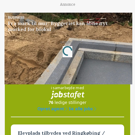
Annonce
BUSINESS
Fra mark til mur: Byggeriet kan åbne nyt
marked for biokul
Annonce
Loading...
Jobs
i samarbejde med
76
ledige stillinger
Opret agent
Se alle jobs
Elevplads tilbydes ved Ringkøbing /