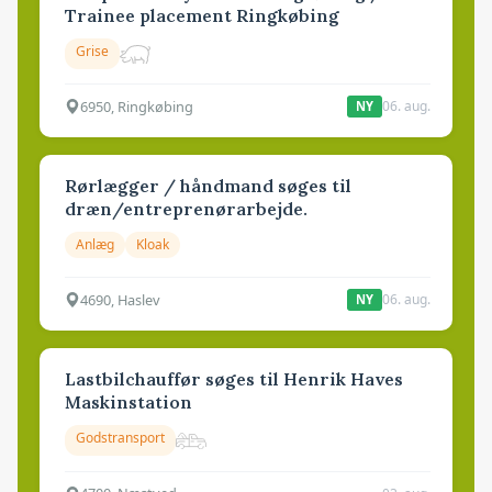
Trainee placement Ringkøbing
Grise
6950, Ringkøbing
06. aug.
NY
Rørlægger / håndmand søges til
dræn/entreprenørarbejde.
Anlæg
Kloak
4690, Haslev
06. aug.
NY
Lastbilchauffør søges til Henrik Haves
Maskinstation
Godstransport