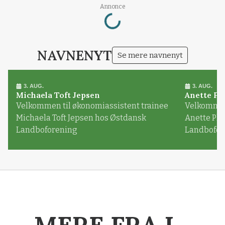
Loading...
Annonce
NAVNENYT
Se mere navnenyt
3. AUG.
3. AUG.
Michaela Toft Jepsen
Anette Pl
Velkommen til økonomiassistent trainee
Velkommen 
Michaela Toft Jepsen hos Østdansk
Anette Pl
Landboforening
Landbofor