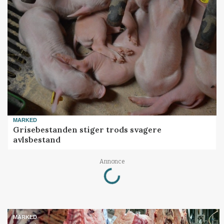
MARKED
Grisebestanden stiger trods svagere
avlsbestand
Loading...
Annonce
MARKED