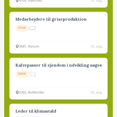
4700, Næstved
03. aug.
Medarbejdere til griseproduktion
Grise
9681, Ranum
03. aug.
Kalvepasser til ejendom i udvikling søges
Kalve
6392, Bolderslev
03. aug.
Leder til klimastald