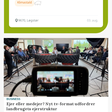
Klimastald
9670, Løgstør
03. aug.
BUSINESS
Ejer eller medejer? Nyt tv-format udfordrer
landbrugets ejerstruktur