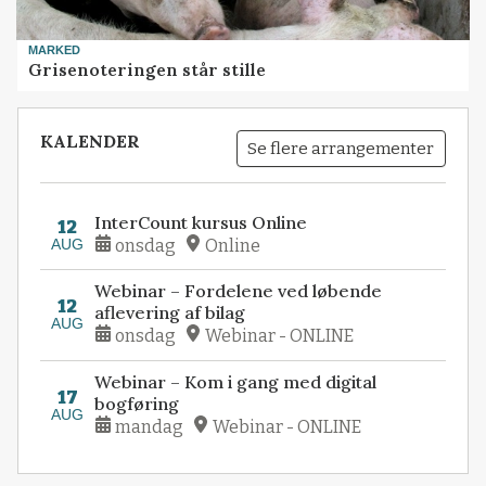
MARKED
Grisenoteringen står stille
KALENDER
Se flere arrangementer
InterCount kursus Online
12
AUG
onsdag
Online
Webinar – Fordelene ved løbende
12
aflevering af bilag
AUG
onsdag
Webinar - ONLINE
Webinar – Kom i gang med digital
17
bogføring
AUG
mandag
Webinar - ONLINE