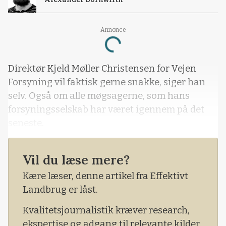
Annonce
Loading...
Direktør Kjeld Møller Christensen for Vejen
Forsyning vil faktisk gerne snakke, siger han
selv. Også om alle møgsagerne, som hans
forsyningsselskab har været igennem på det
seneste.
Vil du læse mere?
Kære læser, denne artikel fra Effektivt
Landbrug er låst.
Kvalitetsjournalistik kræver research,
ekspertise og adgang til relevante kilder.