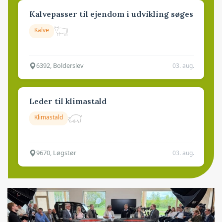
Kalvepasser til ejendom i udvikling søges
Kalve
6392, Bolderslev
03. aug.
Leder til klimastald
Klimastald
9670, Løgstør
03. aug.