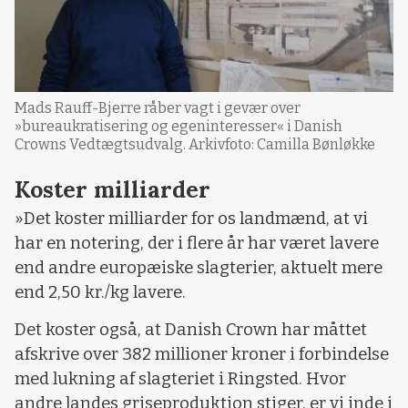
Mads Rauff-Bjerre råber vagt i gevær over
»bureaukratisering og egeninteresser« i Danish
Crowns Vedtægtsudvalg. Arkivfoto: Camilla Bønløkke
Koster milliarder
»Det koster milliarder for os landmænd, at vi
har en notering, der i flere år har været lavere
end andre europæiske slagterier, aktuelt mere
end 2,50 kr./kg lavere.
Det koster også, at Danish Crown har måttet
afskrive over 382 millioner kroner i forbindelse
med lukning af slagteriet i Ringsted. Hvor
andre landes griseproduktion stiger, er vi inde i