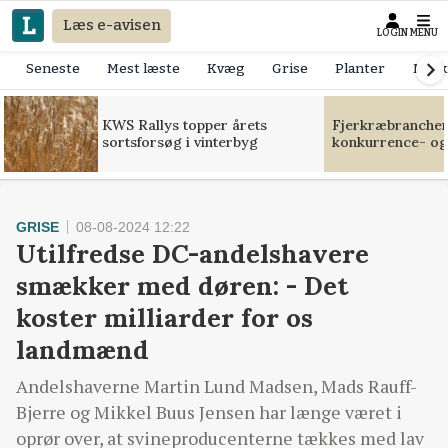
Læs e-avisen
LOGIN
MENU
Seneste
Mest læste
Kvæg
Grise
Planter
Mask
KWS Rallys topper årets
Fjerkræbranchen:
sortsforsøg i vinterbyg
konkurrence- og
GRISE
08-08-2024 12:22
Utilfredse DC-andelshavere
smækker med døren: - Det
koster milliarder for os
landmænd
Andelshaverne Martin Lund Madsen, Mads Rauff-
Bjerre og Mikkel Buus Jensen har længe været i
oprør over, at svineproducenterne tækkes med lav