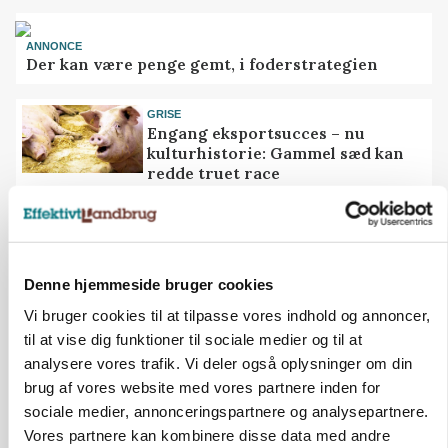
ANNONCE
Der kan være penge gemt, i foderstrategien
GRISE
Engang eksportsucces – nu
kulturhistorie: Gammel sæd kan
redde truet race
ARRANGEMENT
Markvandring sætter fokus på
elefantgræs
Denne hjemmeside bruger cookies
Vi bruger cookies til at tilpasse vores indhold og annoncer,
MEST LÆSTE
SENESTE NYT
til at vise dig funktioner til sociale medier og til at
analysere vores trafik. Vi deler også oplysninger om din
ULVE
Landmand vågnede ved lyden af skrigende kvier:
brug af vores website med vores partnere inden for
Ulven stod på foderbordet
sociale medier, annonceringspartnere og analysepartnere.
Vores partnere kan kombinere disse data med andre