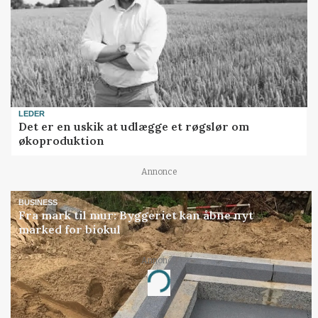
LEDER
Det er en uskik at udlægge et røgslør om
økoproduktion
Annonce
BUSINESS
Fra mark til mur: Byggeriet kan åbne nyt
marked for biokul
Annonce
Loading...