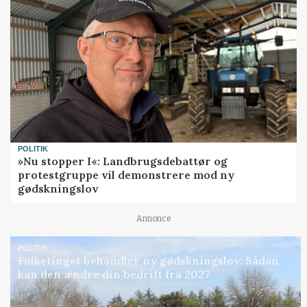
POLITIK
»Nu stopper I«: Landbrugsdebattør og
protestgruppe vil demonstrere mod ny
gødskningslov
Annonce
POLITIK
Folketinget behandler ny gødskningslov: Sådan
kan den ændre din bedrift fra 2027
Annonce