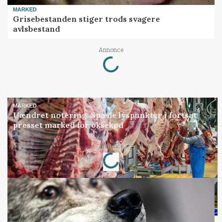
MARKED
Grisebestanden stiger trods svagere
avlsbestand
Loading...
Annonce
MARKED
Uændret notering: Spæde lyspunkter i fortsat
presset marked for oksekød
Loading...
Annonce