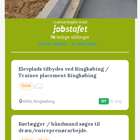
Jobs
i samarbejde med
76
ledige stillinger
Opret agent
Se alle jobs
Elevplads tilbydes ved Ringkøbing /
Trainee placement Ringkøbing
Grise
6950, Ringkøbing
06. aug.
NY
Rørlægger / håndmand søges til
dræn/entreprenørarbejde.