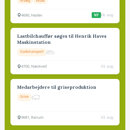
Anlæg
Kloak
4690, Haslev
06. aug.
NY
Lastbilchauffør søges til Henrik Haves
Maskinstation
Godstransport
4700, Næstved
03. aug.
Medarbejdere til griseproduktion
Grise
9681, Ranum
03. aug.