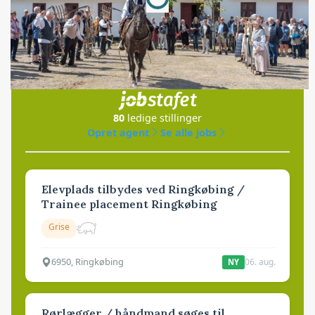
Jobs
i samarbejde med
80
ledige stillinger
Opret agent
Se alle jobs
Elevplads tilbydes ved Ringkøbing /
Trainee placement Ringkøbing
Grise
6950, Ringkøbing
06. aug.
NY
Rørlægger / håndmand søges til