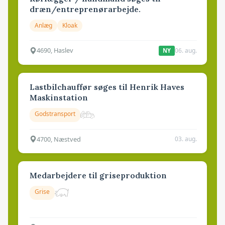
dræn/entreprenørarbejde.
Anlæg
Kloak
4690, Haslev
06. aug.
NY
Lastbilchauffør søges til Henrik Haves
Maskinstation
Godstransport
4700, Næstved
03. aug.
Medarbejdere til griseproduktion
Grise