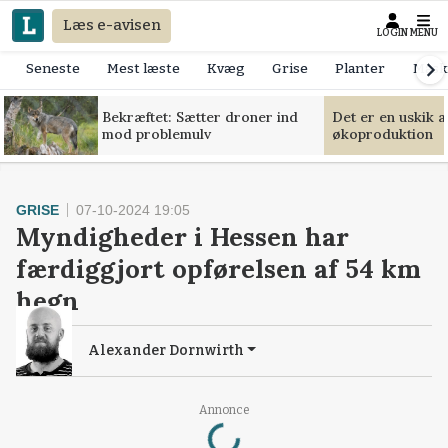
Læs e-avisen
LOGIN
MENU
Seneste
Mest læste
Kvæg
Grise
Planter
Mask
Bekræftet: Sætter droner ind
Det er en uskik 
mod problemulv
økoproduktion
GRISE
07-10-2024 19:05
Myndigheder i Hessen har
færdiggjort opførelsen af 54 km
hegn
Alexander Dornwirth
Loading...
Annonce