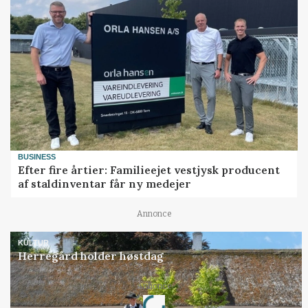
BUSINESS
Efter fire årtier: Familieejet vestjysk producent
af staldinventar får ny medejer
Annonce
KULTUR
Herregård holder høstdag
Loading...
Annonce