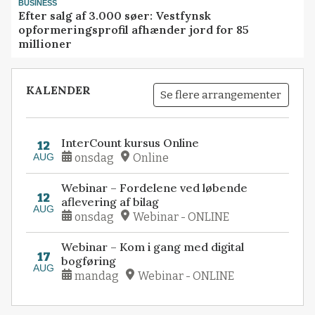
BUSINESS
Efter salg af 3.000 søer: Vestfynsk
opformeringsprofil afhænder jord for 85
millioner
KALENDER
Se flere arrangementer
InterCount kursus Online
12
AUG
onsdag
Online
Webinar – Fordelene ved løbende
12
aflevering af bilag
AUG
onsdag
Webinar - ONLINE
Webinar – Kom i gang med digital
17
bogføring
AUG
mandag
Webinar - ONLINE