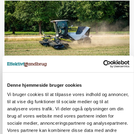
MASKINER
Forserie til selvkørende skårlægger afprøves i år
Denne hjemmeside bruger cookies
Annonce
Vi bruger cookies til at tilpasse vores indhold og annoncer,
til at vise dig funktioner til sociale medier og til at
ARRANGEMENT
analysere vores trafik. Vi deler også oplysninger om din
Markvandring sætter fokus på elefantgræs
brug af vores website med vores partnere inden for
sociale medier, annonceringspartnere og analysepartnere.
Annonce
Vores partnere kan kombinere disse data med andre