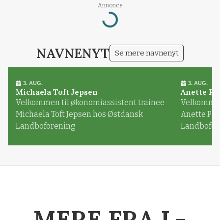
Annonce
Loading...
NAVNENYT
Se mere navnenyt
3. AUG.
3. AUG.
Michaela Toft Jepsen
Anette Pl
Velkommen til økonomiassistent trainee
Velkommen 
Michaela Toft Jepsen hos Østdansk
Anette Pl
Landboforening
Landbofor
MERE FRA L-