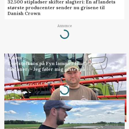
32.500 stipladser skifter slagteri: En af landets
største producenter sender nu grisene til
Danish Crown
Annonce
Loading...
PLANTER
Kvælstofkaos på Fyn lammer landmænds
såplaner: - Jeg føler mig pisset på
Annonce
Loading...