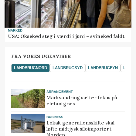
MARKED
USA: Oksekød steg i værdi i juni – svinekød faldt
FRA VORES UGEAVISER
LANDBRUGNORD
LANDBRUGSYD
LANDBRUGFYN
LAND
ARRANGEMENT
Markvandring sætter fokus på
elefantgræs
BUSINESS
Lokalt generationsskifte skal
løfte midtjysk siloimportør i
Norden