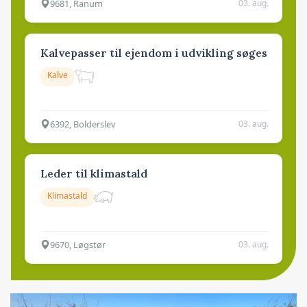
9681, Ranum
03. aug.
Kalvepasser til ejendom i udvikling søges
Kalve
6392, Bolderslev
03. aug.
Leder til klimastald
Klimastald
9670, Løgstør
03. aug.