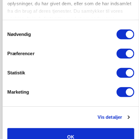
Loading...
oplysninger, du har givet dem, eller som de har indsamlet
fra din brug af deres tjenester. Du samtykker til vores
cookies, hvis du fortsætter med at anvende vores
hjemmeside.
Samtykkevalg
Nødvendig
Præferencer
Statistik
GRISE
Danish Crown slår igen i noteringsstrid: Tysk
Marketing
gab er 3 kroner – ikke 4,30
Vis detaljer
OK