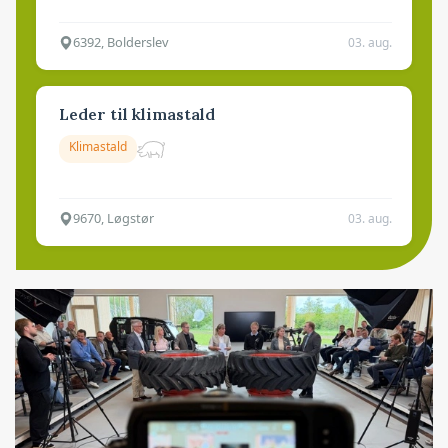
6392, Bolderslev
03. aug.
Leder til klimastald
Klimastald
9670, Løgstør
03. aug.