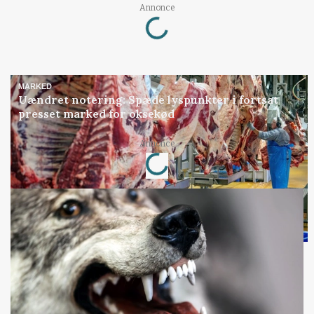
Loading...
Annonce
MARKED
Uændret notering: Spæde lyspunkter i fortsat
presset marked for oksekød
Loading...
Annonce