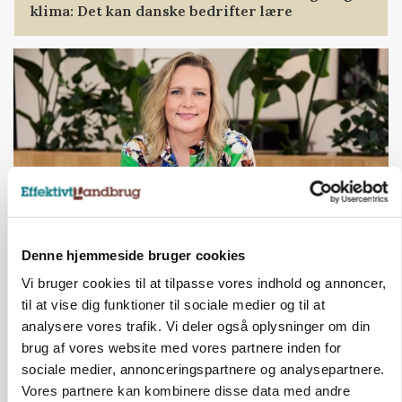
klima: Det kan danske bedrifter lære
Denne hjemmeside bruger cookies
BUSINESS
Ny HR-chef skal koble kultur og forretning i
Vi bruger cookies til at tilpasse vores indhold og annoncer,
Seges Innovation
til at vise dig funktioner til sociale medier og til at
analysere vores trafik. Vi deler også oplysninger om din
brug af vores website med vores partnere inden for
ANNONCE
sociale medier, annonceringspartnere og analysepartnere.
Der kan være penge gemt, i foderstrategien
Vores partnere kan kombinere disse data med andre