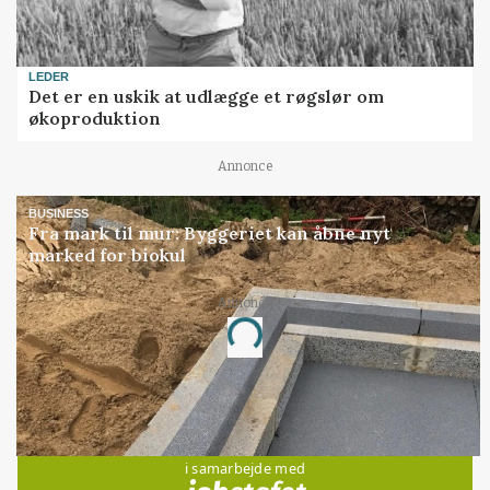
LEDER
Det er en uskik at udlægge et røgslør om
økoproduktion
Annonce
BUSINESS
Fra mark til mur: Byggeriet kan åbne nyt
marked for biokul
Annonce
Loading...
Jobs
i samarbejde med