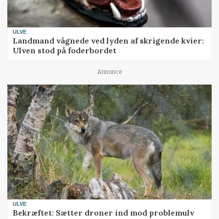
ULVE
Landmand vågnede ved lyden af skrigende kvier:
Ulven stod på foderbordet
Annonce
ULVE
Bekræftet: Sætter droner ind mod problemulv