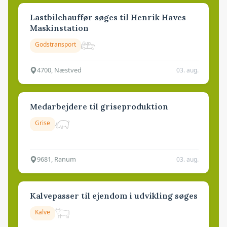
Lastbilchauffør søges til Henrik Haves
Maskinstation
Godstransport
4700, Næstved
03. aug.
Medarbejdere til griseproduktion
Grise
9681, Ranum
03. aug.
Kalvepasser til ejendom i udvikling søges
Kalve