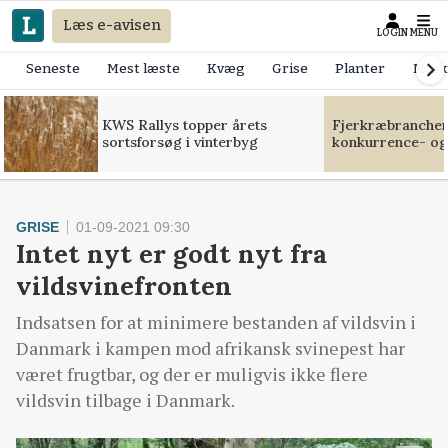
Læs e-avisen
LOGIN
MENU
Seneste
Mest læste
Kvæg
Grise
Planter
Mask
KWS Rallys topper årets
Fjerkræbranchen:
sortsforsøg i vinterbyg
konkurrence- og
GRISE
01-09-2021 09:30
Intet nyt er godt nyt fra
vildsvinefronten
Indsatsen for at minimere bestanden af vildsvin i
Danmark i kampen mod afrikansk svinepest har
været frugtbar, og der er muligvis ikke flere
vildsvin tilbage i Danmark.