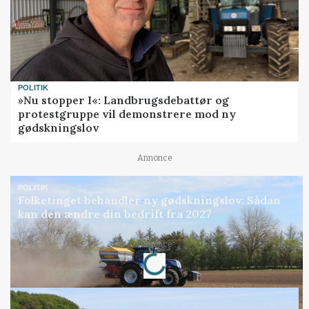
POLITIK
»Nu stopper I«: Landbrugsdebattør og
protestgruppe vil demonstrere mod ny
gødskningslov
Annonce
POLITIK
Folketinget behandler ny gødskningslov: Sådan
kan den ændre din bedrift fra 2027
Loading...
Annonce