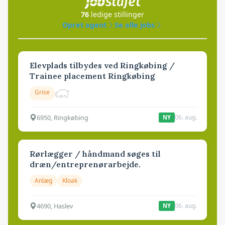
76
ledige stillinger
Opret agent
Se alle jobs
Elevplads tilbydes ved Ringkøbing /
Trainee placement Ringkøbing
Grise
6950, Ringkøbing
06. aug.
NY
Rørlægger / håndmand søges til
dræn/entreprenørarbejde.
Anlæg
Kloak
4690, Haslev
06. aug.
NY