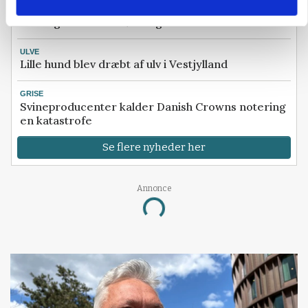
KULTUR
Herregård holder høstdag
ULVE
Lille hund blev dræbt af ulv i Vestjylland
GRISE
Svineproducenter kalder Danish Crowns notering
en katastrofe
Se flere nyheder her
Annonce
Loading...