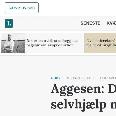
Læs e-avisen
SENESTE
KV
Det er en uskik at udlægge et
Nye aktierekorde
røgslør om økoproduktion
fra et 24-årigt f
GRISE
10-08-2023 11:36
FOR AB
Aggesen: D
selvhjælp