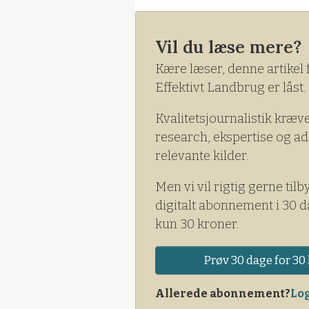
faldet fra 7,8 millioner til 6,
nedgang på 18,3 procent.
Vil du læse mere?
Kære læser, denne artikel 
Effektivt Landbrug er låst.
Kvalitetsjournalistik kræv
research, ekspertise og ad
relevante kilder.
Men vi vil rigtig gerne tilb
digitalt abonnement i 30 d
kun 30 kroner.
Prøv 30 dage for 30 
Allerede abonnement?
Log