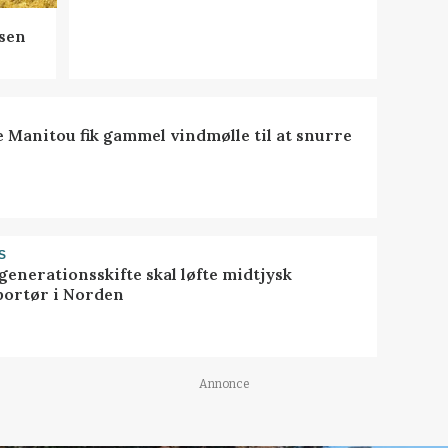
sen
e Manitou fik gammel vindmølle til at snurre
S
generationsskifte skal løfte midtjysk
portør i Norden
Annonce