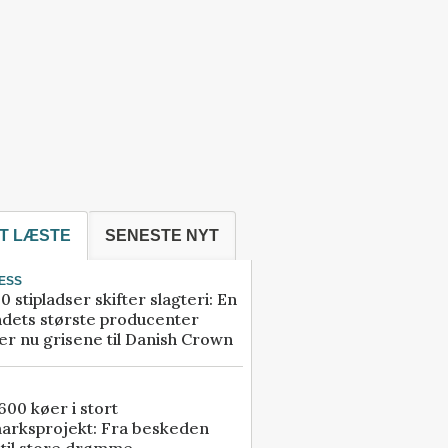
T LÆSTE
SENESTE NYT
ESS
0 stipladser skifter slagteri: En
ndets største producenter
r nu grisene til Danish Crown
00 køer i stort
arksprojekt: Fra beskeden