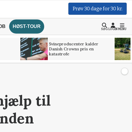
Prøv 30 dage for 30 kr.
OB
HØST-TOUR
SØG
LOGIN
MENU
Svineproducenter kalder
Danish Crowns pris en
katastrofe
jælp til
unden