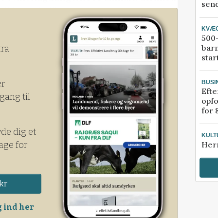
send
4 millioner, hvilket repræsenterer en
KVÆ
500-
bar
fra
star
er
BUSI
Efte
gang til
opfo
for 
yde dig et
KULT
age for
Her
kr
 ind her