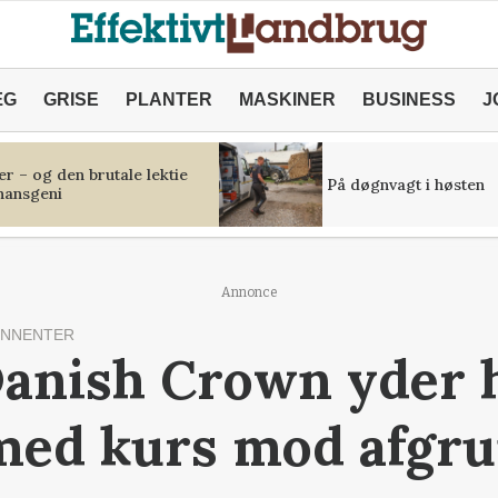
ÆG
GRISE
PLANTER
MASKINER
BUSINESS
J
r – og den brutale lektie
På døgnvagt i høsten
inansgeni
Annonce
ONNENTER
anish Crown yder h
 med kurs mod afgr