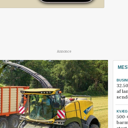
Annonce
MES
BUSIN
32.50
af la
sende
KVÆG
500-6
barm