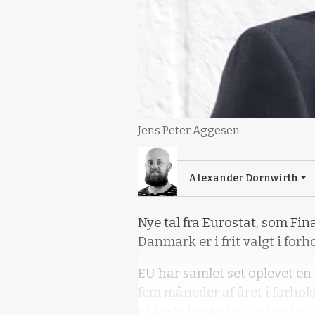
Jens Peter Aggesen
Alexander Dornwirth
Nye tal fra Eurostat, som Fin
Danmark er i frit valgt i forho
EU har samlet set oplevet en 
fem måneder af året i forhold 
af årets første fem måneder