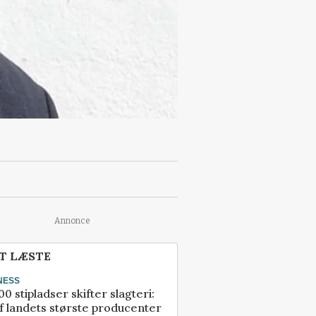
Annonce
T LÆSTE
NESS
00 stipladser skifter slagteri:
f landets største producenter