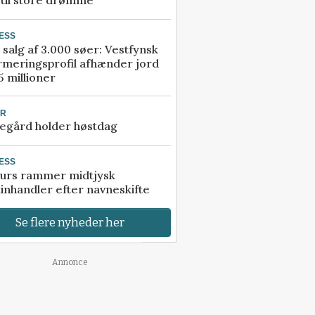
 til store drømme
ESS
 salg af 3.000 søer: Vestfynsk
rmeringsprofil afhænder jord
5 millioner
UR
egård holder høstdag
ESS
urs rammer midtjysk
inhandler efter navneskifte
Se flere nyheder her
Annonce