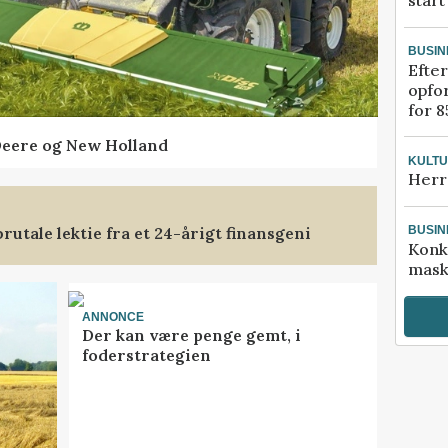
start
BUSIN
Efter
opfo
for 8
Deere og New Holland
KULT
Herr
rutale lektie fra et 24-årigt finansgeni
BUSIN
Konk
mask
ANNONCE
Der kan være penge gemt, i
foderstrategien