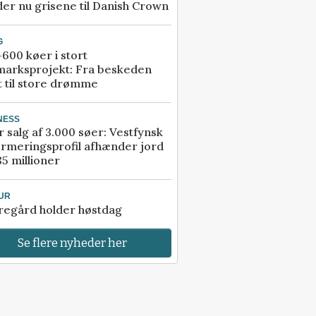
er nu grisene til Danish Crown
G
600 køer i stort
marksprojekt: Fra beskeden
t til store drømme
NESS
r salg af 3.000 søer: Vestfynsk
rmeringsprofil afhænder jord
85 millioner
UR
regård holder høstdag
Se flere nyheder her