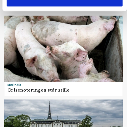
Danish Crown slår igen i noteringsstrid: Tysk
gab er 3 kroner – ikke 4,30
MARKED
Grisenoteringen står stille