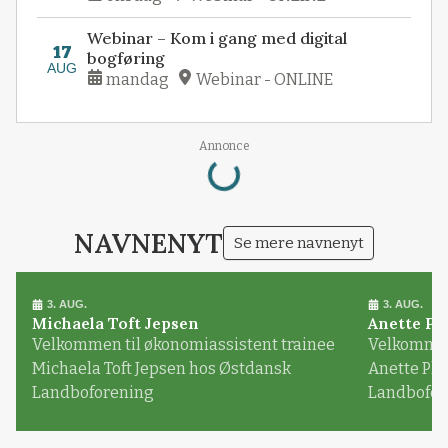
Webinar – Kom i gang med digital
17
bogføring
AUG
mandag
Webinar - ONLINE
Loading...
Annonce
NAVNENYT
Se mere navnenyt
3. AUG.
3. AUG.
Michaela Toft Jepsen
Anette Pl
Velkommen til økonomiassistent trainee
Velkommen 
Michaela Toft Jepsen hos Østdansk
Anette Pl
Landboforening
Landbofor