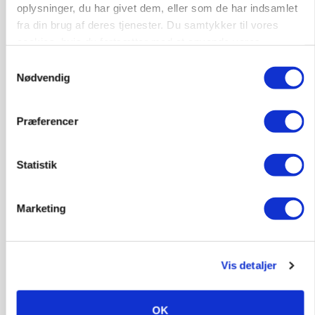
oplysninger, du har givet dem, eller som de har indsamlet
Annonce
fra din brug af deres tjenester. Du samtykker til vores
cookies, hvis du fortsætter med at anvende vores
ARRANGEMENT
Markvandring sætter fokus på elefantgræs
hjemmeside.
Samtykkevalg
Nødvendig
Loading...
Annonce
Præferencer
Statistik
Marketing
Vis detaljer
GRISE
OK