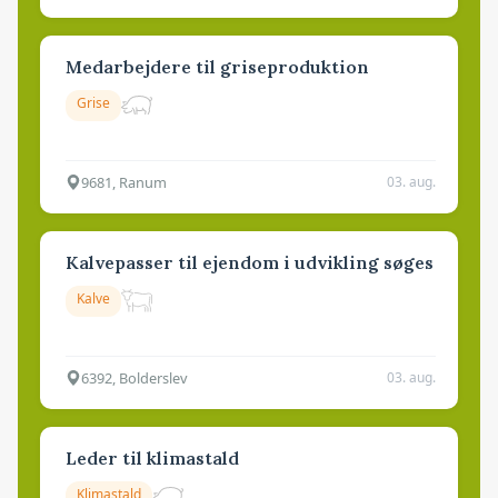
Medarbejdere til griseproduktion
Grise
9681, Ranum
03. aug.
Kalvepasser til ejendom i udvikling søges
Kalve
6392, Bolderslev
03. aug.
Leder til klimastald
Klimastald