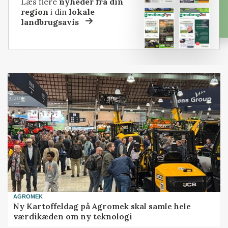
Læs flere
nyheder fra din
region
i din
lokale
landbrugsavis
AGROMEK
Ny Kartoffeldag på Agromek skal samle hele
værdikæden om ny teknologi