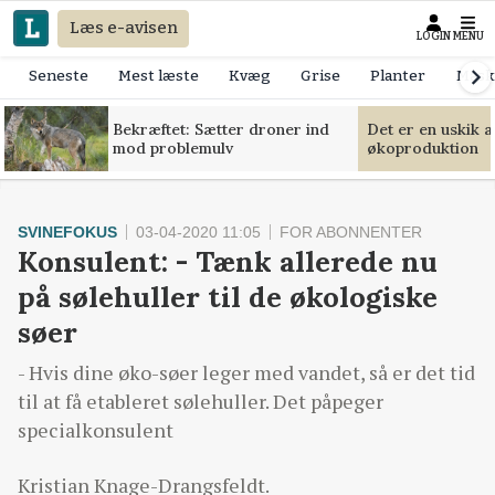
Læs e-avisen
LOGIN
MENU
Seneste
Mest læste
Kvæg
Grise
Planter
Mask
Bekræftet: Sætter droner ind
Det er en uskik 
mod problemulv
økoproduktion
SVINEFOKUS
03-04-2020 11:05
FOR ABONNENTER
Konsulent: - Tænk allerede nu
på sølehuller til de økologiske
søer
- Hvis dine øko-søer leger med vandet, så er det tid
til at få etableret sølehuller. Det påpeger
specialkonsulent
Kristian Knage-Drangsfeldt.