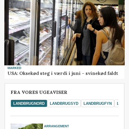
MARKED
USA: Oksekød steg i værdi i juni – svinekød faldt
FRA VORES UGEAVISER
LANDBRUGNORD
LANDBRUGSYD
LANDBRUGFYN
LAND
ARRANGEMENT