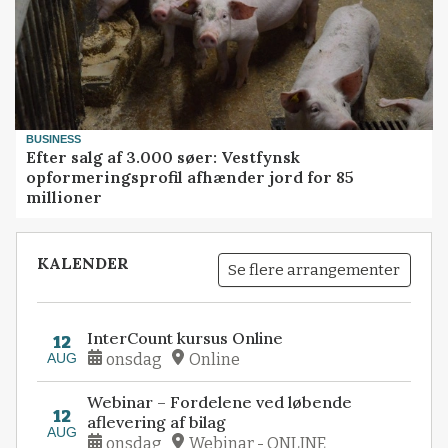
BUSINESS
Efter salg af 3.000 søer: Vestfynsk
opformeringsprofil afhænder jord for 85
millioner
KALENDER
Se flere arrangementer
InterCount kursus Online
12
AUG
onsdag
Online
Webinar – Fordelene ved løbende
12
aflevering af bilag
AUG
onsdag
Webinar - ONLINE