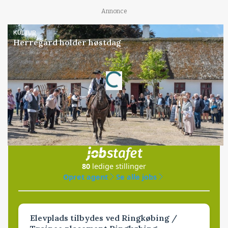
Annonce
KULTUR
Herregård holder høstdag
Loading...
Annonce
Jobs
i samarbejde med
80
ledige stillinger
Opret agent
Se alle jobs
Elevplads tilbydes ved Ringkøbing /