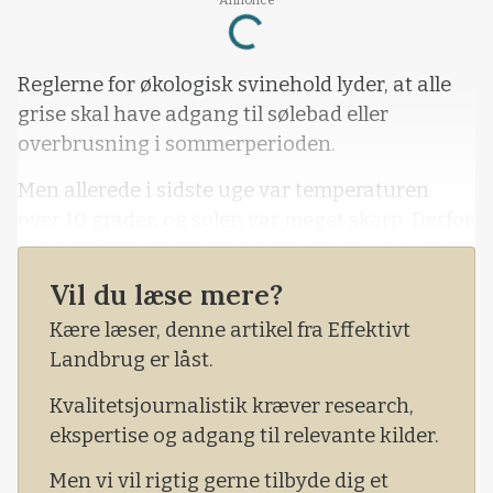
Loading...
Reglerne for økologisk svinehold lyder, at alle
grise skal have adgang til sølebad eller
overbrusning i sommerperioden.
Men allerede i sidste uge var temperaturen
over 10 grader, og solen var meget skarp. Derfor
vil der allerede nu være søer, der begynder at
vise tegn på, at de mangler et sølehul og
Vil du læse mere?
solcreme.
Kære læser, denne artikel fra Effektivt
Landbrug er låst.
Kvalitetsjournalistik kræver research,
ekspertise og adgang til relevante kilder.
Men vi vil rigtig gerne tilbyde dig et