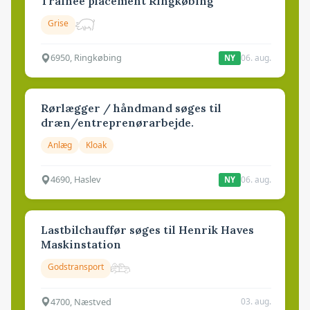
Trainee placement Ringkøbing
Grise
6950, Ringkøbing
06. aug.
NY
Rørlægger / håndmand søges til
dræn/entreprenørarbejde.
Anlæg
Kloak
4690, Haslev
06. aug.
NY
Lastbilchauffør søges til Henrik Haves
Maskinstation
Godstransport
4700, Næstved
03. aug.