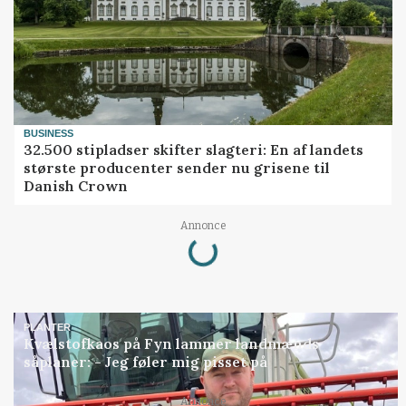
BUSINESS
32.500 stipladser skifter slagteri: En af landets
største producenter sender nu grisene til
Danish Crown
Loading...
Annonce
PLANTER
Kvælstofkaos på Fyn lammer landmænds
såplaner: - Jeg føler mig pisset på
Annonce