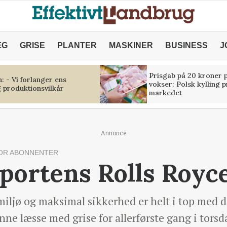
ÆG
GRISE
PLANTER
MASKINER
BUSINESS
J
Prisgab på 20 kroner p
 - Vi forlanger ens
vokser: Polsk kylling 
 produktionsvilkår
markedet
Annonce
OR ABONNENTER
portens Rolls Royce
iljø og maksimal sikkerhed er helt i top med d
e læsse med grise for allerførste gang i torsd