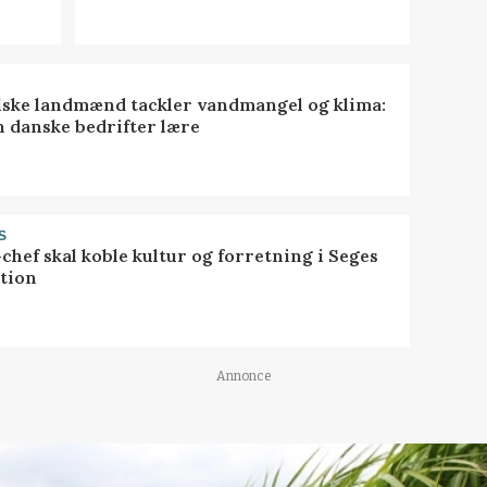
lske landmænd tackler vandmangel og klima:
n danske bedrifter lære
S
chef skal koble kultur og forretning i Seges
tion
Annonce