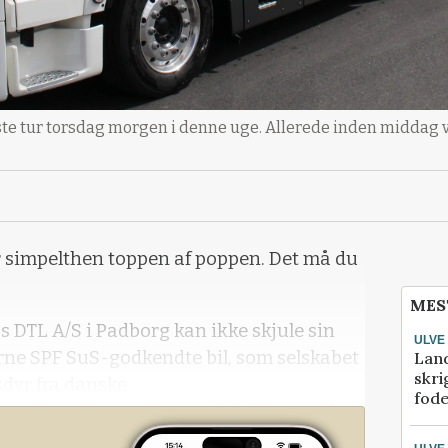
ste tur torsdag morgen i denne uge. Allerede inden middag var
 er simpelthen toppen af poppen. Det må du
MES
s DTL A/S i Padborg kan ikke skjule sin
ULVE
rne SPF SuS-godkendte bil, som selskabet
Lan
skri
lsdyr fra danske
fod
torsdags havde den nye bil debut og på
e.