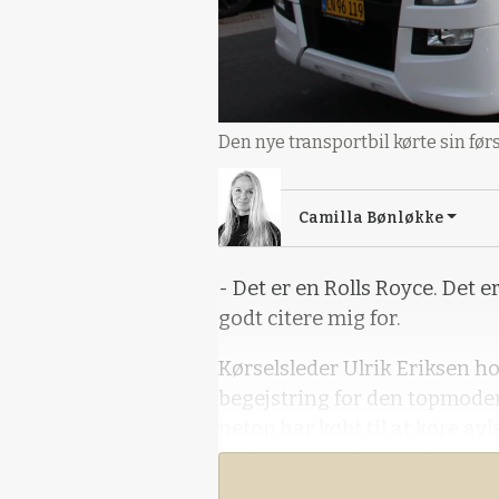
Den nye transportbil kørte sin før
Camilla Bønløkke
- Det er en Rolls Royce. Det
godt citere mig for.
Kørselsleder Ulrik Eriksen ho
begejstring for den topmode
netop har købt til at køre av
opformeringsbesætninger. I 
vejen med det første læs gris