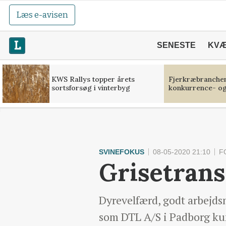
Læs e-avisen
SENESTE
KV
KWS Rallys topper årets
Fjerkræbranchen:
sortsforsøg i vinterbyg
konkurrence- og
SVINEFOKUS
08-05-2020 21:10
F
Grisetrans
Dyrevelfærd, godt arbejdsm
som DTL A/S i Padborg kunn