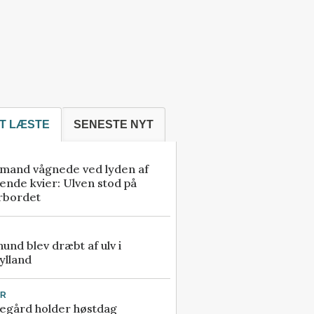
T LÆSTE
SENESTE NYT
mand vågnede ved lyden af
ende kvier: Ulven stod på
rbordet
 hund blev dræbt af ulv i
ylland
UR
egård holder høstdag