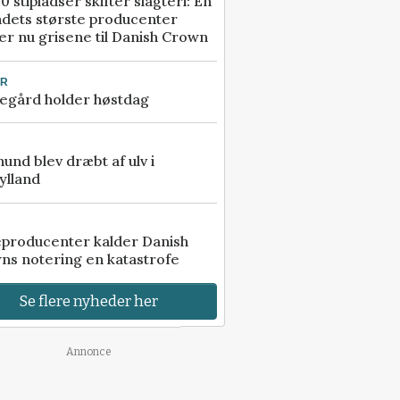
0 stipladser skifter slagteri: En
ndets største producenter
r nu grisene til Danish Crown
UR
egård holder høstdag
 hund blev dræbt af ulv i
ylland
eproducenter kalder Danish
ns notering en katastrofe
Se flere nyheder her
Annonce