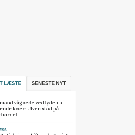
T LÆSTE
SENESTE NYT
mand vågnede ved lyden af
ende kvier: Ulven stod på
rbordet
ESS