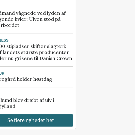
dmand vågnede ved lyden af
gende kvier: Ulven stod på
erbordet
NESS
00 stipladser skifter slagteri:
f landets største producenter
er nu grisene til Danish Crown
UR
regård holder høstdag
e hund blev dræbt af ulv i
jylland
Se flere nyheder her