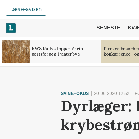
Læs e-avisen
SENESTE
KV
KWS Rallys topper årets
Fjerkræbranchen:
sortsforsøg i vinterbyg
konkurrence- og
SVINEFOKUS
20-06-2020 12:52
F
Dyrlæger:
krybestrø