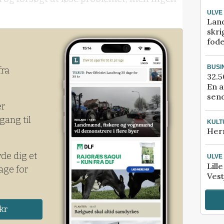
ULVE
Lan
skri
fod
BUSI
fra
32.5
En a
send
er
gang til
KULT
Her
yde dig et
ULVE
Lill
age for
Vest
kr