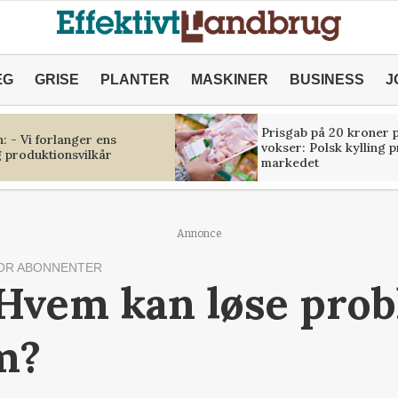
ÆG
GRISE
PLANTER
MASKINER
BUSINESS
J
Prisgab på 20 kroner p
 - Vi forlanger ens
vokser: Polsk kylling 
 produktionsvilkår
markedet
Annonce
OR ABONNENTER
 Hvem kan løse pro
m?