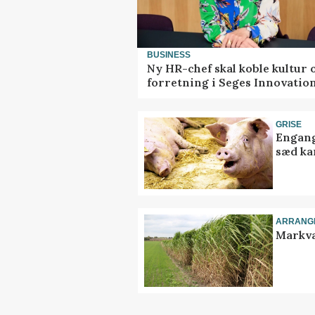
BUSINESS
Ny HR-chef skal koble kultur 
forretning i Seges Innovatio
GRISE
Engang
sæd ka
ARRANG
Markva