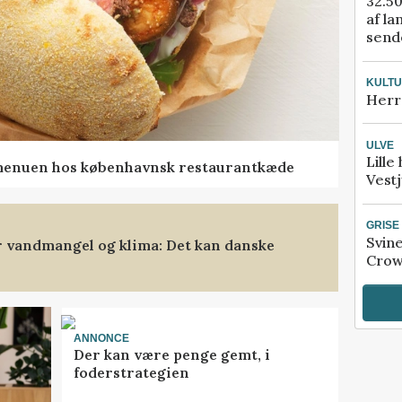
32.50
af la
sende
KULT
Herr
ULVE
Lille
menuen hos københavnsk restaurantkæde
Vestj
GRISE
Svin
 vandmangel og klima: Det kan danske
Crow
ANNONCE
Der kan være penge gemt, i
foderstrategien