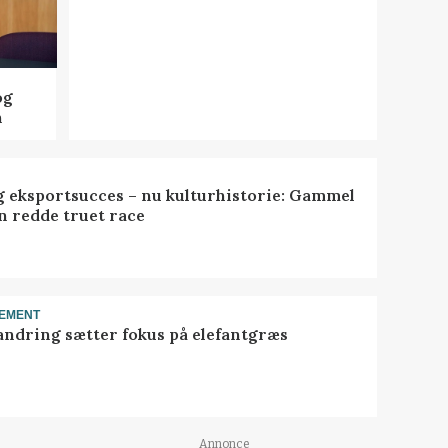
og
n
 eksportsucces – nu kulturhistorie: Gammel
n redde truet race
EMENT
ndring sætter fokus på elefantgræs
Annonce