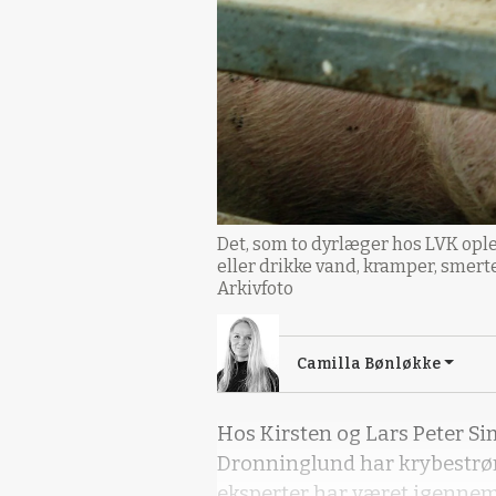
Det, som to dyrlæger hos LVK oplev
eller drikke vand, kramper, smerter
Arkivfoto
Camilla Bønløkke
Hos Kirsten og Lars Peter 
Dronninglund har krybestrøm
eksperter har været igennem