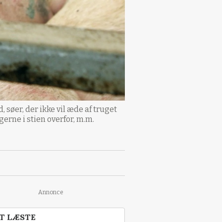
 søer, der ikke vil æde af truget
gerne i stien overfor, m.m.
Annonce
T LÆSTE