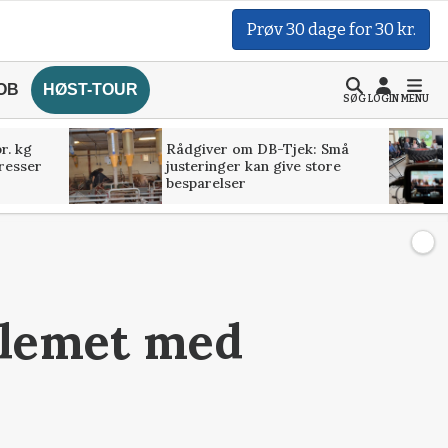
Prøv 30 dage for 30 kr.
OB
HØST-TOUR
SØG
LOGIN
MENU
r. kg
Rådgiver om DB-Tjek: Små
presser
justeringer kan give store
besparelser
blemet med