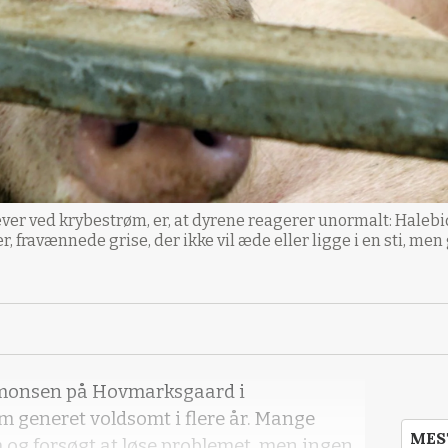
er ved krybestrøm, er, at dyrene reagerer unormalt: Halebid,
, fravænnede grise, der ikke vil æde eller ligge i en sti, men 
Simonsen på Hovmarksgaard i
 generet voldsomt i flere år. Mange
MES
 og forsøgt at løse problemet, men ingen