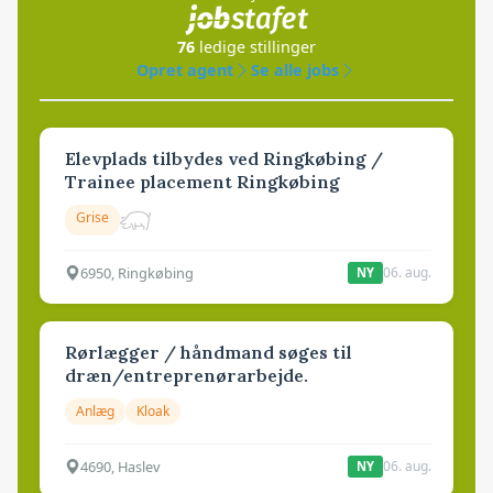
76
ledige stillinger
Opret agent
Se alle jobs
Elevplads tilbydes ved Ringkøbing /
Trainee placement Ringkøbing
Grise
6950, Ringkøbing
06. aug.
NY
Rørlægger / håndmand søges til
dræn/entreprenørarbejde.
Anlæg
Kloak
4690, Haslev
06. aug.
NY