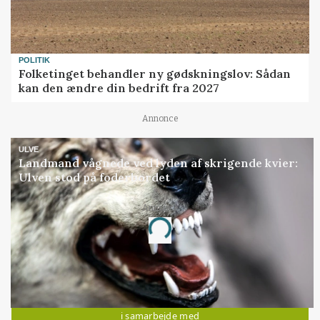
POLITIK
Folketinget behandler ny gødskningslov: Sådan
kan den ændre din bedrift fra 2027
Annonce
ULVE
Landmand vågnede ved lyden af skrigende kvier:
Ulven stod på foderbordet
Annonce
Loading...
Jobs
i samarbejde med