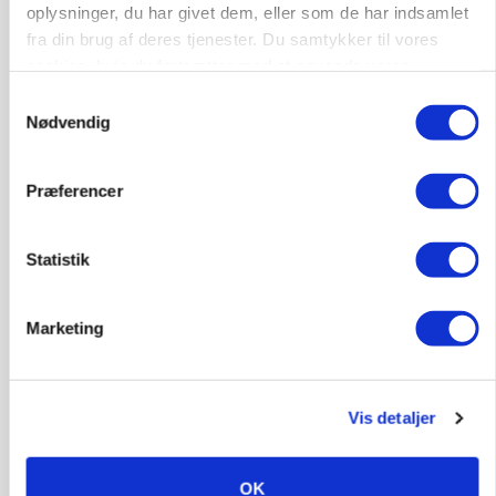
oplysninger, du har givet dem, eller som de har indsamlet
fra din brug af deres tjenester. Du samtykker til vores
6392, Bolderslev
03. aug.
cookies, hvis du fortsætter med at anvende vores
hjemmeside.
Samtykkevalg
Nødvendig
Leder til klimastald
Klimastald
Præferencer
9670, Løgstør
03. aug.
Statistik
Marketing
Vis detaljer
OK