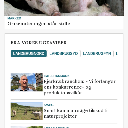
MARKED
Grisenoteringen står stille
FRA VORES UGEAVISER
LANDBRUGNORD
LANDBRUGSYD
LANDBRUGFYN
LAND
CAP-I-DANMARK
Fjerkræbranchen: - Vi forlanger
ens konkurrence- og
produktionsvilkår
KVÆG
Snart kan man søge tilskud til
naturprojekter