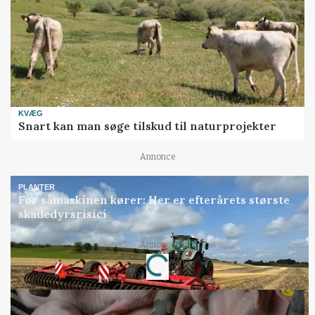
KVÆG
Snart kan man søge tilskud til naturprojekter
Annonce
PLANTER
Før såmaskinen kører: Her er efterårets største
skadedyrsrisici
Annonce
Loading...