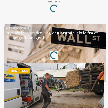
Annonce
Loading...
MARKEDSFOKUS
Nye aktierekorder – og den brutale lektie fra et
24-årigt finansgeni
Annonce
Loading...
HØST-TOUR