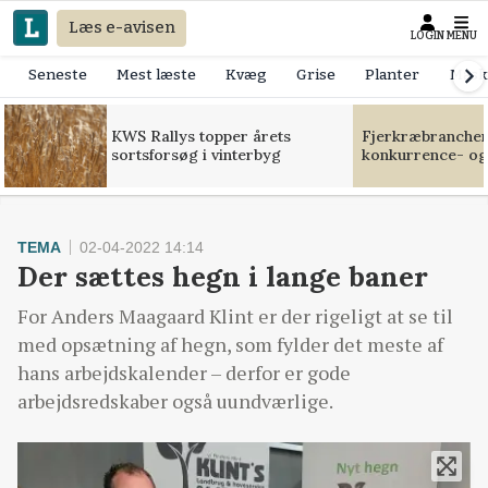
Læs e-avisen
LOGIN
MENU
Seneste
Mest læste
Kvæg
Grise
Planter
Mask
KWS Rallys topper årets
Fjerkræbranchen:
sortsforsøg i vinterbyg
konkurrence- og
TEMA
02-04-2022 14:14
Der sættes hegn i lange baner
For Anders Maagaard Klint er der rigeligt at se til
med opsætning af hegn, som fylder det meste af
hans arbejdskalender – derfor er gode
arbejdsredskaber også uundværlige.