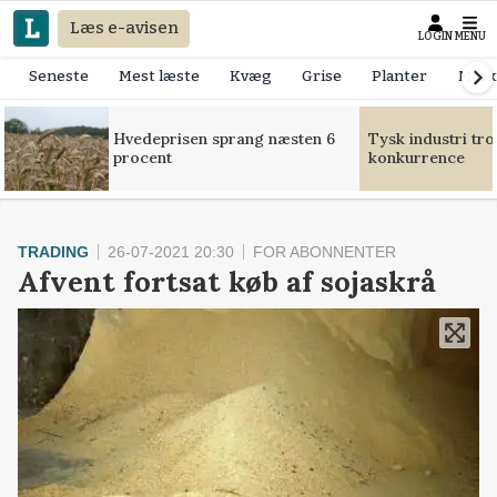
Læs e-avisen
LOGIN
MENU
Seneste
Mest læste
Kvæg
Grise
Planter
Mask
Hvedeprisen sprang næsten 6
Tysk industri tr
procent
konkurrence
TRADING
26-07-2021 20:30
FOR ABONNENTER
Afvent fortsat køb af sojaskrå