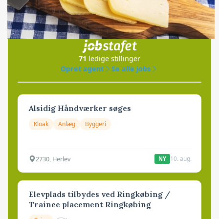
Jobs
i samarbejde med
71
ledige stillinger
Opret agent
Se alle jobs
Alsidig Håndværker søges
Kloak
Anlæg
Byggeri
2730, Herlev
10. aug.
NY
Elevplads tilbydes ved Ringkøbing /
Trainee placement Ringkøbing