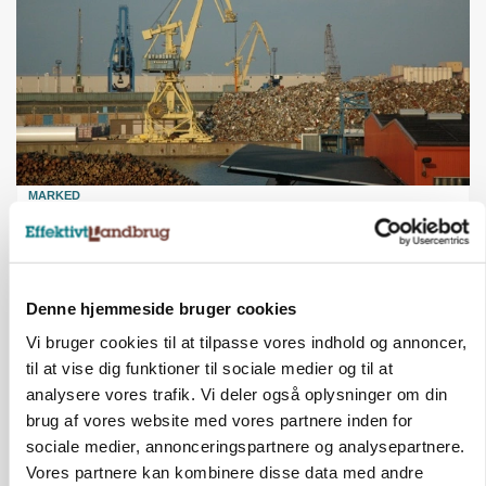
MARKED
Tysk industri trodser energipres og kinesisk
konkurrence
Annonce
Denne hjemmeside bruger cookies
MARKED
Vi bruger cookies til at tilpasse vores indhold og annoncer,
Fugleinfluenza: Udvikling vækker bekymring hos
til at vise dig funktioner til sociale medier og til at
europæiske husdyrbrugere
analysere vores trafik. Vi deler også oplysninger om din
brug af vores website med vores partnere inden for
Annonce
Loading...
sociale medier, annonceringspartnere og analysepartnere.
Vores partnere kan kombinere disse data med andre