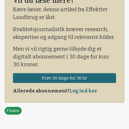
Vil du læse mere?
nedadgående tendens, der blev skudt i gang
Kære læser, denne artikel fra Effektivt
tilbage i maj og jeg fast
Landbrug er låst.
Kvalitetsjournalistik kræver research,
ekspertise og adgang til relevante kilder.
Men vi vil rigtig gerne tilbyde dig et
digitalt abonnement i 30 dage for kun
30 kroner.
Prøv 30 dage for 30 kr
Allerede abonnement?
Log ind her
Finans