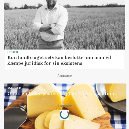
LEDER
Kun landbruget selv kan beslutte, om man vil
kæmpe juridisk for sin eksistens
Annonce
MARKED
Opturen taber pusten på global mejeriauktion
Loading...
Annonce