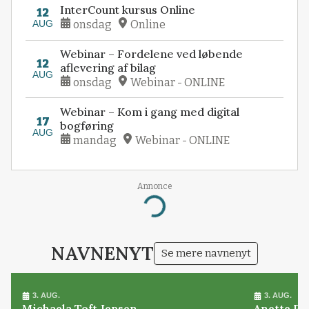
InterCount kursus Online
12
AUG
onsdag
Online
Webinar – Fordelene ved løbende
12
aflevering af bilag
AUG
onsdag
Webinar - ONLINE
Webinar – Kom i gang med digital
17
bogføring
AUG
mandag
Webinar - ONLINE
Annonce
Loading...
NAVNENYT
Se mere navnenyt
3. AUG.
3. AUG.
Michaela Toft Jepsen
Anette Pl