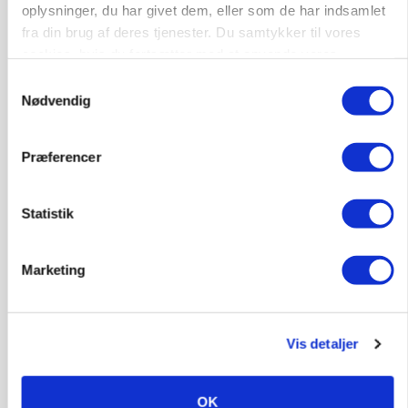
oplysninger, du har givet dem, eller som de har indsamlet
fra din brug af deres tjenester. Du samtykker til vores
cookies, hvis du fortsætter med at anvende vores
hjemmeside.
Samtykkevalg
Nødvendig
Præferencer
Statistik
KULTUR
Kvinderne går mest op i madspild, men smider
lige så ofte mad ud som mændene
Marketing
Vis detaljer
OK