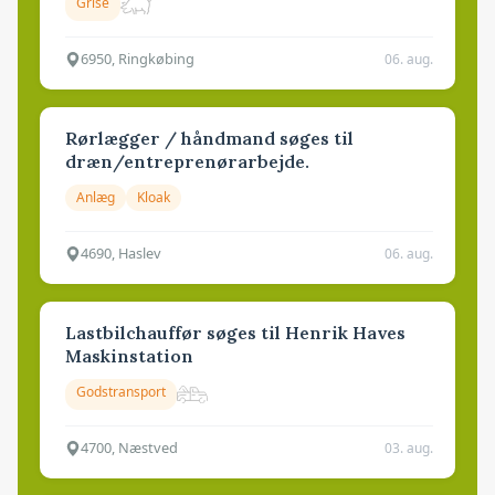
Grise
6950, Ringkøbing
06. aug.
Rørlægger / håndmand søges til
dræn/entreprenørarbejde.
Anlæg
Kloak
4690, Haslev
06. aug.
Lastbilchauffør søges til Henrik Haves
Maskinstation
Godstransport
4700, Næstved
03. aug.