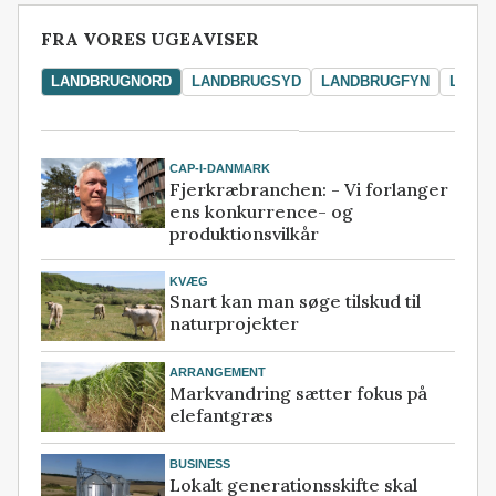
FRA VORES UGEAVISER
LANDBRUGNORD
LANDBRUGSYD
LANDBRUGFYN
LAND
CAP-I-DANMARK
Fjerkræbranchen: - Vi forlanger
ens konkurrence- og
produktionsvilkår
KVÆG
Snart kan man søge tilskud til
naturprojekter
ARRANGEMENT
Markvandring sætter fokus på
elefantgræs
BUSINESS
Lokalt generationsskifte skal