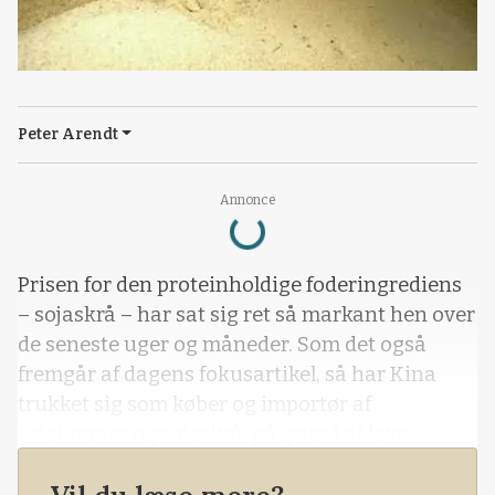
Peter Arendt
Loading...
Annonce
Prisen for den proteinholdige foderingrediens
– sojaskrå – har sat sig ret så markant hen over
de seneste uger og måneder. Som det også
fremgår af dagens fokusartikel, så har Kina
trukket sig som køber og importør af
sojabønner og sojaskrå, på grund af lave
indenlandske afregningspriser for svinekød.
Dermed fastholder prisen for sojaskrå den