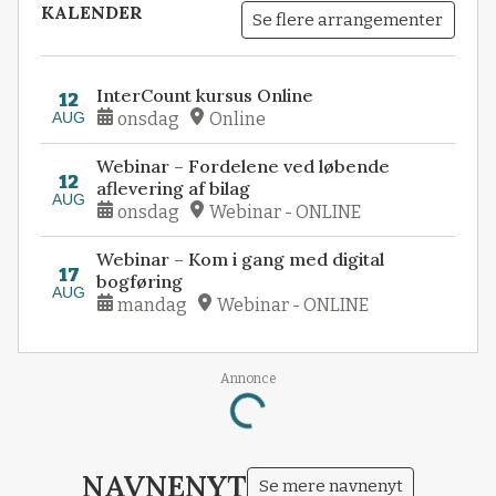
KALENDER
Se flere arrangementer
InterCount kursus Online
12
AUG
onsdag
Online
Webinar – Fordelene ved løbende
12
aflevering af bilag
AUG
onsdag
Webinar - ONLINE
Webinar – Kom i gang med digital
17
bogføring
AUG
mandag
Webinar - ONLINE
Annonce
Loading...
NAVNENYT
Se mere navnenyt