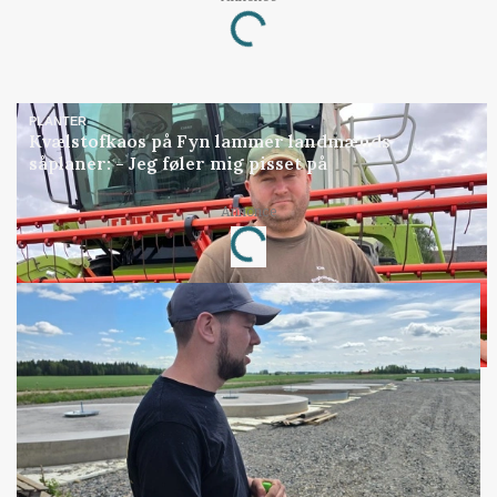
Loading...
PLANTER
Kvælstofkaos på Fyn lammer landmænds
såplaner: - Jeg føler mig pisset på
Annonce
Loading...