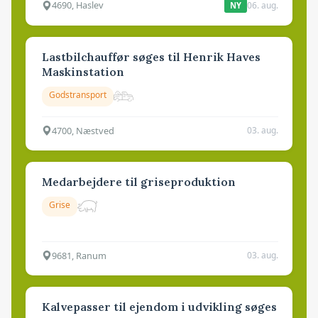
4690, Haslev
06. aug.
NY
Lastbilchauffør søges til Henrik Haves
Maskinstation
Godstransport
4700, Næstved
03. aug.
Medarbejdere til griseproduktion
Grise
9681, Ranum
03. aug.
Kalvepasser til ejendom i udvikling søges