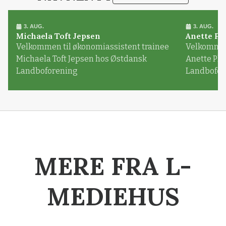
3. AUG.
3. AUG.
Michaela Toft Jepsen
Anette Pl
Velkommen til økonomiassistent trainee
Velkommen 
Michaela Toft Jepsen hos Østdansk
Anette Pl
Landboforening
Landbofor
MERE FRA L-
MEDIEHUS