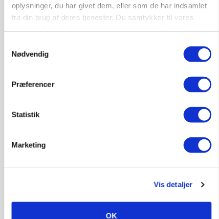
oplysninger, du har givet dem, eller som de har indsamlet
fra din brug af deres tjenester. Du samtykker til vores
cookies, hvis du fortsætter med at anvende vores
hjemmeside.
Samtykkevalg
Nødvendig
Præferencer
GRISE
Danish Crown slår igen i noteringsstrid: Tysk
gab er 3 kroner – ikke 4,30
Statistik
Marketing
Vis detaljer
OK