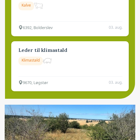
Kalve
6392, Bolderslev
03. aug.
Leder til klimastald
Klimastald
9670, Løgstør
03. aug.