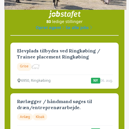
i samarbejde med
80
ledige stillinger
Opret agent
Se alle jobs
Elevplads tilbydes ved Ringkøbing /
Trainee placement Ringkøbing
Grise
6950, Ringkøbing
06. aug.
NY
Rørlægger / håndmand søges til
dræn/entreprenørarbejde.
Anlæg
Kloak