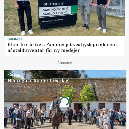
BUSINESS
Efter fire årtier: Familieejet vestjysk producent
af staldinventar får ny medejer
Annonce
KULTUR
Herregård holder høstdag
Annonce
Loading...
Jobs