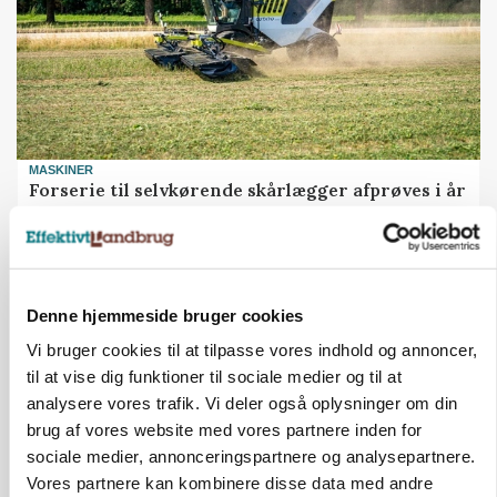
MASKINER
Forserie til selvkørende skårlægger afprøves i år
Annonce
ARRANGEMENT
Markvandring sætter fokus på elefantgræs
Denne hjemmeside bruger cookies
Vi bruger cookies til at tilpasse vores indhold og annoncer,
Annonce
Loading...
til at vise dig funktioner til sociale medier og til at
analysere vores trafik. Vi deler også oplysninger om din
brug af vores website med vores partnere inden for
sociale medier, annonceringspartnere og analysepartnere.
Vores partnere kan kombinere disse data med andre