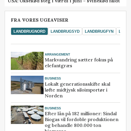
USA: Oksekød steg i værdi i juni – svinekød faldt
FRA VORES UGEAVISER
LANDBRUGNORD
LANDBRUGSYD
LANDBRUGFYN
LAND
ARRANGEMENT
Markvandring sætter fokus på
elefantgræs
BUSINESS
Lokalt generationsskifte skal
løfte midtjysk siloimportør i
Norden
BUSINESS
Efter lån på 182 millioner: Sindal
Biogas vil fordoble produktionen
og behandle 800.000 ton