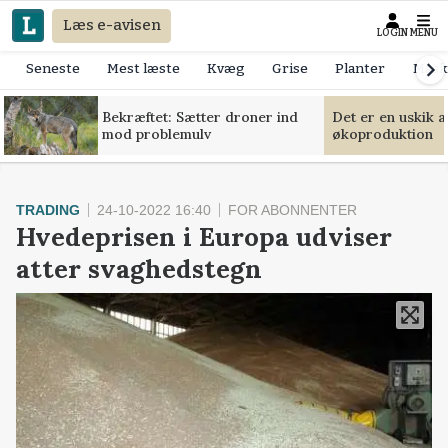
Læs e-avisen
LOGIN
MENU
Seneste
Mest læste
Kvæg
Grise
Planter
Mask
Bekræftet: Sætter droner ind
Det er en uskik 
mod problemulv
økoproduktion
TRADING
24-10-2022 16:40
FOR ABONNENTER
Hvedeprisen i Europa udviser
atter svaghedstegn