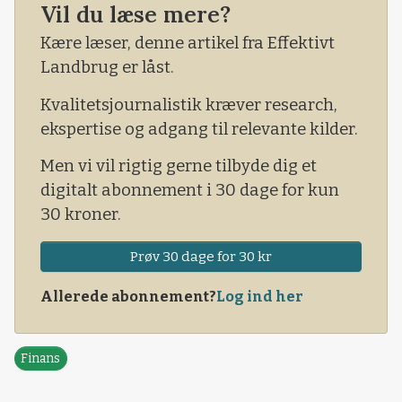
Vil du læse mere?
beskylder Rusland for at blokere for en
forlængelse af aftalen. Men alligevel ser
Kære læser, denne artikel fra Effektivt
hvedeprisen på den ledende europæiske
Landbrug er låst.
afgrødebørs Matif som sagt efterhånden ud til
Kvalitetsjournalistik kræver research,
at skulle falde.
ekspertise og adgang til relevante kilder.
Men vi vil rigtig gerne tilbyde dig et
digitalt abonnement i 30 dage for kun
30 kroner.
Prøv 30 dage for 30 kr
Allerede abonnement?
Log ind her
Finans