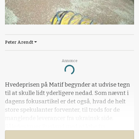
Peter Arendt
Annonce
Loading...
Hvedeprisen på Matif begynder at udvise tegn
til at skulle lidt yderligere nedad. Som nævnt i
dagens fokusartikel er det også, hvad de helt
store spekulanter forventer, til trods for de
manglende leverancer fra ukrainsk side.
Således truer Rusland med at løbe fra
kornaftalen med Ukraine, alt imens Ukraine