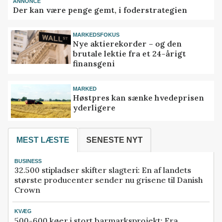
ANNONCE
Der kan være penge gemt, i foderstrategien
MARKEDSFOKUS
Nye aktierekorder – og den
brutale lektie fra et 24-årigt
finansgeni
MARKED
Høstpres kan sænke hvedeprisen
yderligere
MEST LÆSTE
SENESTE NYT
BUSINESS
32.500 stipladser skifter slagteri: En af landets
største producenter sender nu grisene til Danish
Crown
KVÆG
500-600 køer i stort barmarksprojekt: Fra