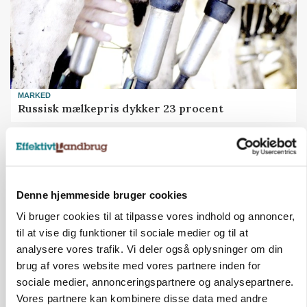
MARKED
Russisk mælkepris dykker 23 procent
Annonce
BUSINESS
Fra mark til mur: Byggeriet kan åbne nyt
marked for biokul
Denne hjemmeside bruger cookies
Vi bruger cookies til at tilpasse vores indhold og annoncer,
Annonce
til at vise dig funktioner til sociale medier og til at
Loading...
analysere vores trafik. Vi deler også oplysninger om din
brug af vores website med vores partnere inden for
sociale medier, annonceringspartnere og analysepartnere.
Vores partnere kan kombinere disse data med andre