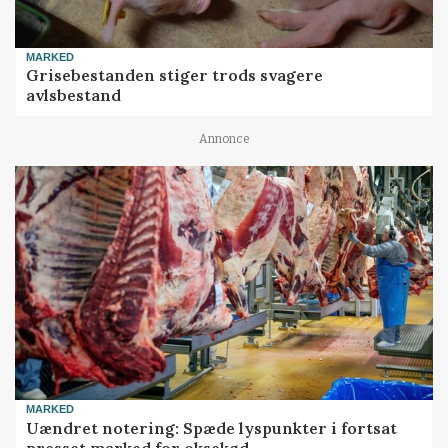
MARKED
Grisebestanden stiger trods svagere
avlsbestand
Annonce
MARKED
Uændret notering: Spæde lyspunkter i fortsat
presset marked for oksekød