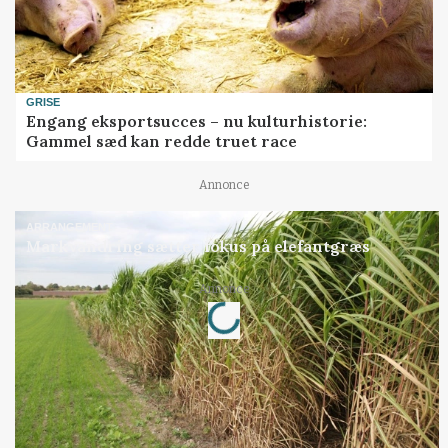
GRISE
Engang eksportsucces – nu kulturhistorie:
Gammel sæd kan redde truet race
Annonce
ARRANGEMENT
Markvandring sætter fokus på elefantgræs
Loading...
Annonce
Jobs
i samarbejde med