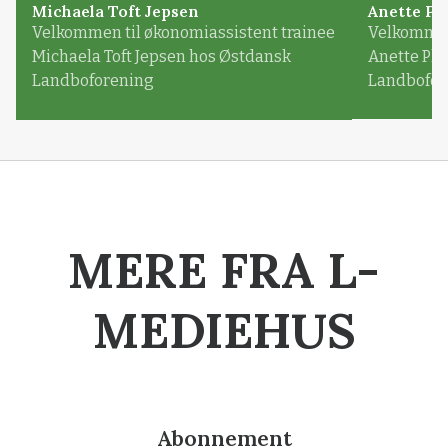
Michaela Toft Jepsen
Anette Pl
Velkommen til økonomiassistent trainee
Velkommen 
Michaela Toft Jepsen hos Østdansk
Anette Pl
Landboforening
Landbofor
MERE FRA L-
MEDIEHUS
Abonnement