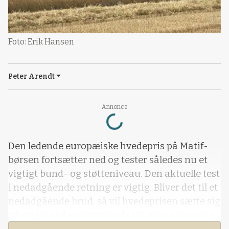
Foto: Erik Hansen
Peter Arendt
Loading...
Annonce
Den ledende europæiske hvedepris på Matif-
børsen fortsætter ned og tester således nu et
vigtigt bund- og støtteniveau. Den aktuelle test
i nedadgående retning er vigtig. Bliver det til et
nedadgående brud, så vil hvedeprisen sætte sig
yderligere i den kommende tid. Men der er dog