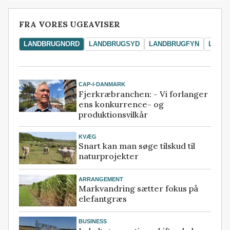
FRA VORES UGEAVISER
LANDBRUGNORD
LANDBRUGSYD
LANDBRUGFYN
LAND
CAP-I-DANMARK
Fjerkræbranchen: - Vi forlanger
ens konkurrence- og
produktionsvilkår
KVÆG
Snart kan man søge tilskud til
naturprojekter
ARRANGEMENT
Markvandring sætter fokus på
elefantgræs
BUSINESS