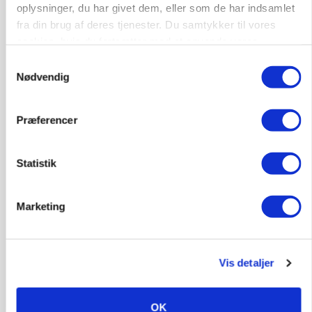
oplysninger, du har givet dem, eller som de har indsamlet
fra din brug af deres tjenester. Du samtykker til vores
cookies, hvis du fortsætter med at anvende vores
hjemmeside.
Samtykkevalg
Nødvendig
Præferencer
POLITIK
»Nu stopper I«: Landbrugsdebattør og
protestgruppe vil demonstrere mod ny
Statistik
gødskningslov
Marketing
Vis detaljer
OK