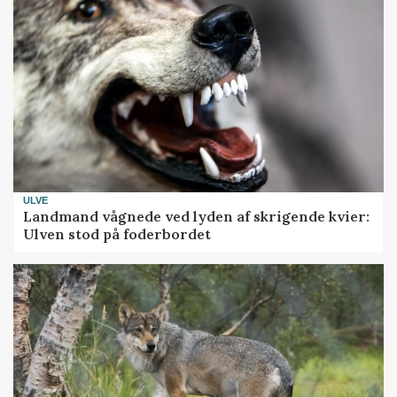
ULVE
Landmand vågnede ved lyden af skrigende kvier:
Ulven stod på foderbordet