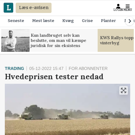
Læs e-avisen
LOGIN
MENU
Seneste
Mest læste
Kvæg
Grise
Planter
Mask
Kun landbruget selv kan
KWS Rallys toppe
beslutte, om man vil kæmpe
vinterbyg
juridisk for sin eksistens
TRADING
05-12-2022 15:47
FOR ABONNENTER
Hvedeprisen tester nedad