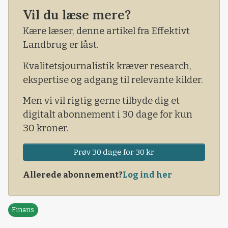
massiv støtte her ved aktuelt prisniveau, og
Vil du læse mere?
bliver det til en afvisning, så vil den usikre
sidelæns handel fortsætte.
Kære læser, denne artikel fra Effektivt
Landbrug er låst.
Kvalitetsjournalistik kræver research,
ekspertise og adgang til relevante kilder.
Men vi vil rigtig gerne tilbyde dig et
digitalt abonnement i 30 dage for kun
30 kroner.
Prøv 30 dage for 30 kr
Allerede abonnement?
Log ind her
Finans