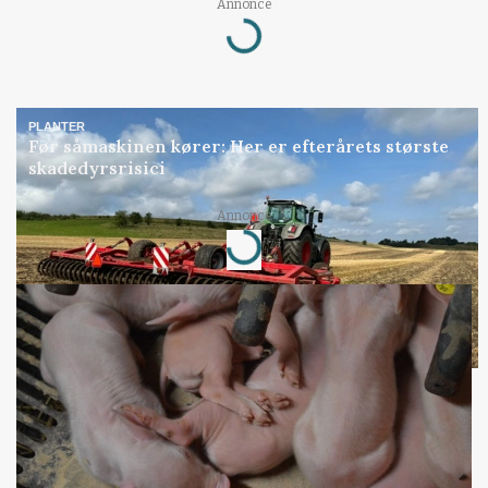
Annonce
Loading...
PLANTER
Før såmaskinen kører: Her er efterårets største
skadedyrsrisici
Annonce
Loading...