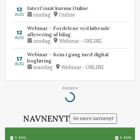
InterCount kursus Online
12
AUG
onsdag
Online
Webinar – Fordelene ved løbende
12
aflevering af bilag
AUG
onsdag
Webinar - ONLINE
Webinar – Kom i gang med digital
17
bogføring
AUG
mandag
Webinar - ONLINE
Annonce
Loading...
NAVNENYT
Se mere navnenyt
3. AUG.
3. AUG.