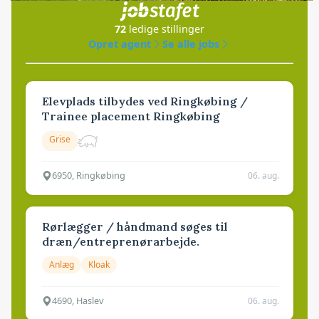
72
ledige stillinger
Opret agent
Se alle jobs
Elevplads tilbydes ved Ringkøbing /
Trainee placement Ringkøbing
Grise
6950, Ringkøbing
06. aug.
Rørlægger / håndmand søges til
dræn/entreprenørarbejde.
Anlæg
Kloak
4690, Haslev
06. aug.