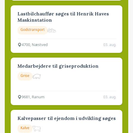
Lastbilchauffør søges til Henrik Haves
Maskinstation
Godstransport
4700, Næstved
03. aug.
Medarbejdere til griseproduktion
Grise
9681, Ranum
03. aug.
Kalvepasser til ejendom i udvikling søges
Kalve