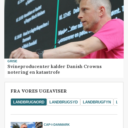
GRISE
Svineproducenter kalder Danish Crowns
notering en katastrofe
FRA VORES UGEAVISER
LANDBRUGNORD
LANDBRUGSYD
LANDBRUGFYN
LAND
CAP-I-DANMARK