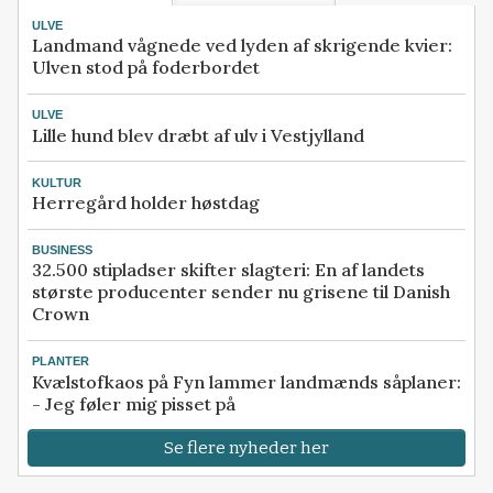
ULVE
Landmand vågnede ved lyden af skrigende kvier:
Ulven stod på foderbordet
ULVE
Lille hund blev dræbt af ulv i Vestjylland
KULTUR
Herregård holder høstdag
BUSINESS
32.500 stipladser skifter slagteri: En af landets
største producenter sender nu grisene til Danish
Crown
PLANTER
Kvælstofkaos på Fyn lammer landmænds såplaner:
- Jeg føler mig pisset på
Se flere nyheder her