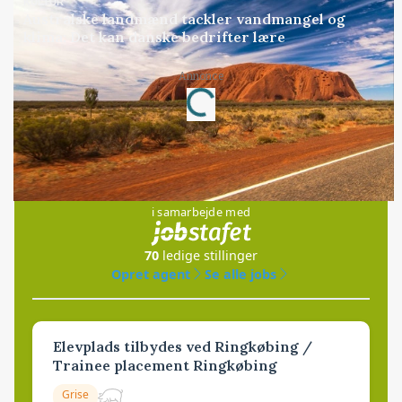
KULTUR
Australske landmænd tackler vandmangel og
klima: Det kan danske bedrifter lære
Annonce
Loading...
Jobs
i samarbejde med
70
ledige stillinger
Opret agent
Se alle jobs
Elevplads tilbydes ved Ringkøbing /
Trainee placement Ringkøbing
Grise