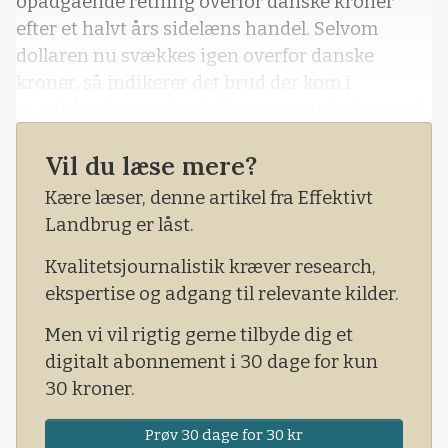
opadgående retning overfor danske kroner
efter et halvt års sidelæns handel. Selvom
dollaren nu svækkes igen overfor danske
kroner, så indikerer det brud der kom i
opadgående retning i sidste uge, at dollaren på
den lange bane stadig kan blive styrket ret
Vil du læse mere?
markant overfor danske kroner. Derfor ser jeg
stadig en købsmulighed i dollar nu, hvor den
Kære læser, denne artikel fra Effektivt
korrigerer lidt tilbage.
Landbrug er låst.
Som nævnt flere ga
Kvalitetsjournalistik kræver research,
ekspertise og adgang til relevante kilder.
Men vi vil rigtig gerne tilbyde dig et
digitalt abonnement i 30 dage for kun
30 kroner.
Prøv 30 dage for 30 kr