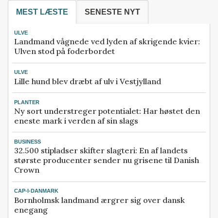
MEST LÆSTE
SENESTE NYT
ULVE
Landmand vågnede ved lyden af skrigende kvier:
Ulven stod på foderbordet
ULVE
Lille hund blev dræbt af ulv i Vestjylland
PLANTER
Ny sort understreger potentialet: Har høstet den
eneste mark i verden af sin slags
BUSINESS
32.500 stipladser skifter slagteri: En af landets
største producenter sender nu grisene til Danish
Crown
CAP-I-DANMARK
Bornholmsk landmand ærgrer sig over dansk
enegang