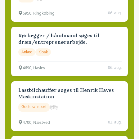
6950, Ringkøbing
06. aug.
Rørlægger / håndmand søges til
dræn/entreprenørarbejde.
Anlæg
Kloak
4690, Haslev
06. aug.
Lastbilchauffør søges til Henrik Haves
Maskinstation
Godstransport
4700, Næstved
03. aug.