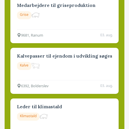
Medarbejdere til griseproduktion
Grise
9681, Ranum
03. aug.
Kalvepasser til ejendom i udvikling søges
Kalve
6392, Bolderslev
03. aug.
Leder til klimastald
Klimastald