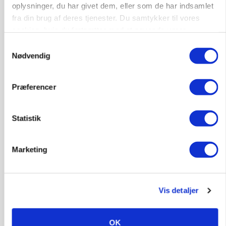
oplysninger, du har givet dem, eller som de har indsamlet
marked for biokul
fra din brug af deres tjenester. Du samtykker til vores
cookies, hvis du fortsætter med at anvende vores
hjemmeside.
Samtykkevalg
Nødvendig
Præferencer
Statistik
Marketing
POLITIK
»Nu stopper I«: Landbrugsdebattør og
protestgruppe vil demonstrere mod ny
gødskningslov
Vis detaljer
OK