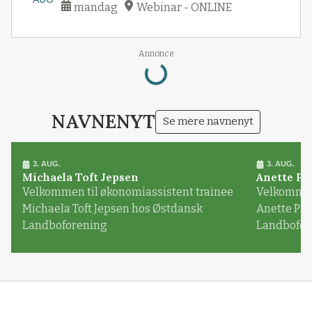
mandag
Webinar - ONLINE
Loading...
Annonce
NAVNENYT
Se mere navnenyt
3. AUG.
3. AUG.
Michaela Toft Jepsen
Anette Pl
Velkommen til økonomiassistent trainee
Velkommen 
Michaela Toft Jepsen hos Østdansk
Anette Pl
Landboforening
Landbofor