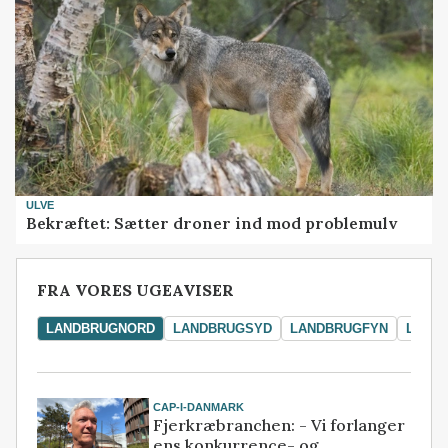
ULVE
Bekræftet: Sætter droner ind mod problemulv
FRA VORES UGEAVISER
LANDBRUGNORD
LANDBRUGSYD
LANDBRUGFYN
LAND
CAP-I-DANMARK
Fjerkræbranchen: - Vi forlanger
ens konkurrence- og