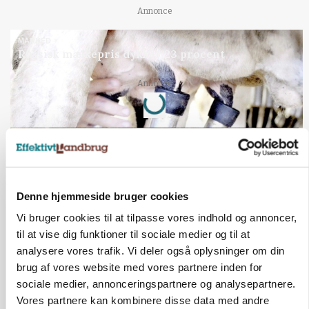
Annonce
MARKED
Russisk mælkepris dykker 23 procent
Loading...
Annonce
Denne hjemmeside bruger cookies
Vi bruger cookies til at tilpasse vores indhold og annoncer,
til at vise dig funktioner til sociale medier og til at
analysere vores trafik. Vi deler også oplysninger om din
brug af vores website med vores partnere inden for
sociale medier, annonceringspartnere og analysepartnere.
BUSINESS
Vores partnere kan kombinere disse data med andre
Fra mark til mur: Byggeriet kan åbne nyt