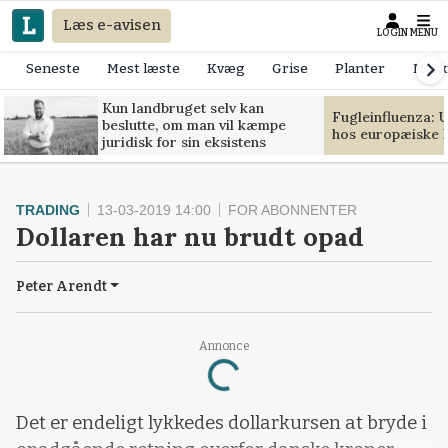
Læs e-avisen
LOGIN
MENU
Seneste
Mest læste
Kvæg
Grise
Planter
Mask
Kun landbruget selv kan
Fugleinfluenza: 
beslutte, om man vil kæmpe
hos europæiske 
juridisk for sin eksistens
TRADING
13-03-2019 14:00
FOR ABONNENTER
Dollaren har nu brudt opad
Peter Arendt
Annonce
Loading...
Det er endeligt lykkedes dollarkursen at bryde i