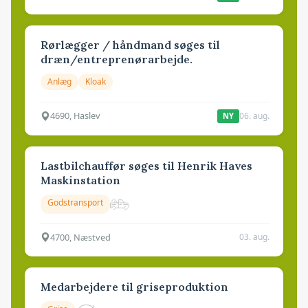
Rørlægger / håndmand søges til
dræn/entreprenørarbejde.
Anlæg
Kloak
4690, Haslev
06. aug.
NY
Lastbilchauffør søges til Henrik Haves
Maskinstation
Godstransport
4700, Næstved
03. aug.
Medarbejdere til griseproduktion