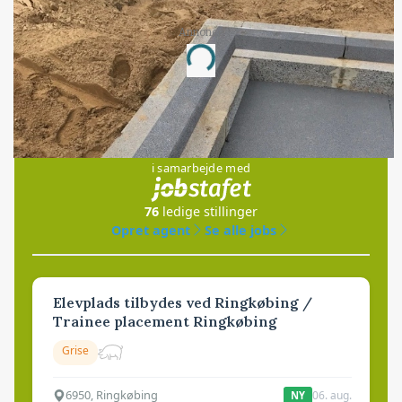
Annonce
Loading...
Jobs
i samarbejde med
76
ledige stillinger
Opret agent
Se alle jobs
Elevplads tilbydes ved Ringkøbing /
Trainee placement Ringkøbing
Grise
6950, Ringkøbing
06. aug.
NY