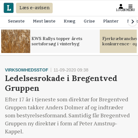
Læs e-avisen
LOGIN
MENU
Seneste
Mest læste
Kvæg
Grise
Planter
Mask
KWS Rallys topper årets
Fjerkræbranchen:
sortsforsøg i vinterbyg
konkurrence- og
VIRKSOMHEDSSTOF
11-09-2020 09:38
Ledelsesrokade i Bregentved
Gruppen
Efter 17 år i tjeneste som direktør for Bregentved
Gruppen takker Anders Dolmer af og indtræder
som bestyrelsesformand. Samtidig får Bregentved
Gruppen ny direktør i form af Peter Amstrup-
Kappel.