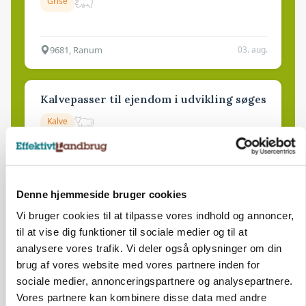
Grise
9681, Ranum
03. aug.
Kalvepasser til ejendom i udvikling søges
Kalve
6392, Bolderslev
03. aug.
Denne hjemmeside bruger cookies
Vi bruger cookies til at tilpasse vores indhold og annoncer,
Leder til klimastald
til at vise dig funktioner til sociale medier og til at
Klimastald
analysere vores trafik. Vi deler også oplysninger om din
brug af vores website med vores partnere inden for
sociale medier, annonceringspartnere og analysepartnere.
9670, Løgstør
03. aug.
Vores partnere kan kombinere disse data med andre