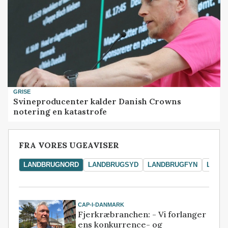
GRISE
Svineproducenter kalder Danish Crowns
notering en katastrofe
FRA VORES UGEAVISER
LANDBRUGNORD
LANDBRUGSYD
LANDBRUGFYN
LAND
CAP-I-DANMARK
Fjerkræbranchen: - Vi forlanger
ens konkurrence- og