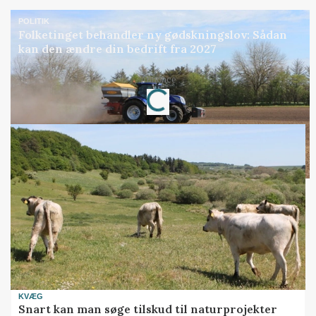
POLITIK
Folketinget behandler ny gødskningslov: Sådan
kan den ændre din bedrift fra 2027
Annonce
Loading...
KVÆG
Snart kan man søge tilskud til naturprojekter