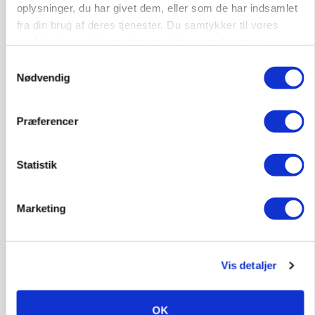
oplysninger, du har givet dem, eller som de har indsamlet
fra din brug af deres tjenester. Du samtykker til vores
cookies, hvis du fortsætter med at anvende vores
hjemmeside.
Samtykkevalg
Nødvendig
Præferencer
Statistik
BUSINESS
Marketing
Ejer eller medejer? Nyt tv-format udfordrer
landbrugets ejerstruktur
Vis detaljer
OK