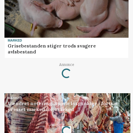
MARKED
Grisebestanden stiger trods svagere
avlsbestand
Annonce
Loading...
MARKED
Uændret notering: Spæde lyspunkter i fortsat
presset marked for oksekød
Annonce