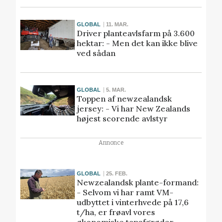
GLOBAL
11. MAR.
Driver planteavlsfarm på 3.600
hektar: - Men det kan ikke blive
ved sådan
GLOBAL
5. MAR.
Toppen af newzealandsk
jersey: - Vi har New Zealands
højest scorende avlstyr
Annonce
GLOBAL
25. FEB.
Newzealandsk plante-formand:
- Selvom vi har ramt VM-
udbyttet i vinterhvede på 17,6
t/ha, er frøavl vores
økonomiske topafgrøder