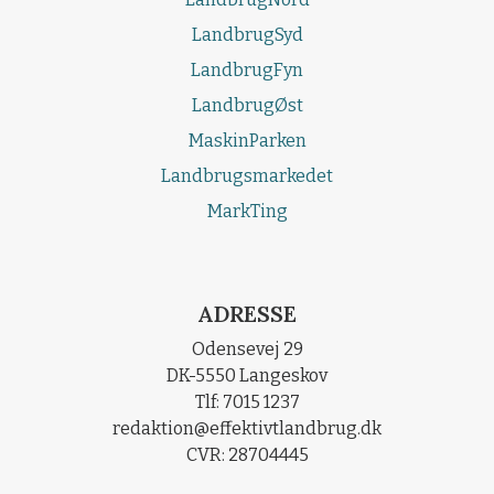
LandbrugSyd
LandbrugFyn
LandbrugØst
MaskinParken
Landbrugsmarkedet
MarkTing
ADRESSE
Odensevej 29
DK-5550 Langeskov
Tlf: 7015 1237
redaktion@effektivtlandbrug.dk
CVR: 28704445