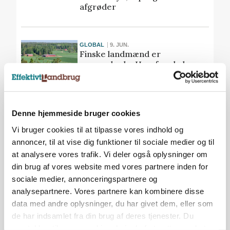
afgrøder
GLOBAL
9. JUN.
Finske landmænd er
overraskede: Hvorfor skal
dansk landbrug ændres så
meget?
Annonce
Denne hjemmeside bruger cookies
Vi bruger cookies til at tilpasse vores indhold og
annoncer, til at vise dig funktioner til sociale medier og til
GLOBAL
18. MAJ
Canadisk planteavler sprøjter
at analysere vores trafik. Vi deler også oplysninger om
2.000 hektar: - Jeg vil kun
din brug af vores website med vores partnere inden for
bruge danske Hardi-
sociale medier, annonceringspartnere og
marksprøjter
analysepartnere. Vores partnere kan kombinere disse
data med andre oplysninger, du har givet dem, eller som
de har indsamlet fra din brug af deres tjenester. Du
GLOBAL
6. MAJ
samtykker til vores cookies, hvis du fortsætter med at
Arbejder på canadisk gård med