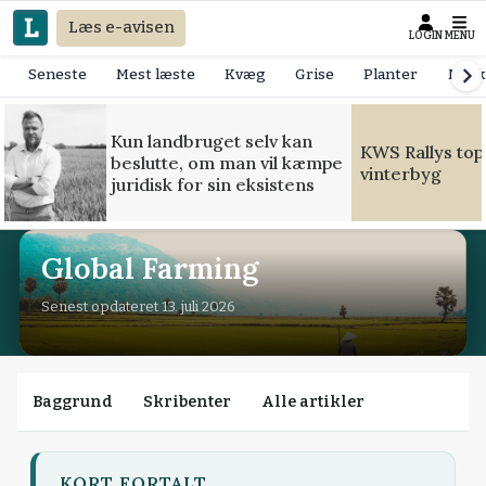
Læs e-avisen
LOGIN
MENU
Seneste
Mest læste
Kvæg
Grise
Planter
Mask
Kun landbruget selv kan
KWS Rallys top
beslutte, om man vil kæmpe
vinterbyg
juridisk for sin eksistens
Global Farming
Senest opdateret 13. juli 2026
Baggrund
Skribenter
Alle artikler
KORT FORTALT