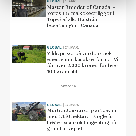
GLOBAL
1. APR.
Master Breeder of Canada: -
Vores 137 malkekøer ligger i
Top-5 af alle Holstein
besætninger i Canada
GLOBAL
24. MAR.
Vilde priser på verdens nok
eneste moskusokse-farm: - Vi
får over 2.000 kroner for hver
100 gram uld
Annonce
GLOBAL
17. MAR.
Morten Jensen er planteavler
med 1.150 hektar: - Nogle år
høster vi absolut ingenting på
grund af vejret