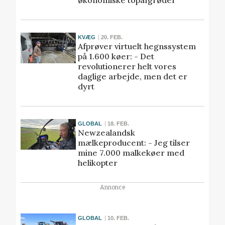
KVÆG
20. FEB.
Afprøver virtuelt hegnssystem
på 1.600 køer: - Det
revolutionerer helt vores
daglige arbejde, men det er
dyrt
GLOBAL
18. FEB.
Newzealandsk
mælkeproducent: - Jeg tilser
mine 7.000 malkekøer med
helikopter
Annonce
GLOBAL
10. FEB.