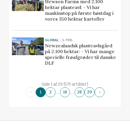
Hewson Farms med 2.100
hektar planteavl: - Vi har
maskinstop på første høstdag i
vores 350 hektar kartofler
GLOBAL
3. FEB.
Newzealandsk planteavlsgård
på 2.100 hektar: - Vi har mange
specielle frøafgrøder til danske
DLF
Side 1 af 29 (575 artikler)
…
…
‹
1
2
18
28
29
›