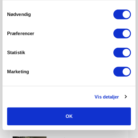
4.000 ha: 19-årige Simon fra
anvende vores hjemmeside.
Samtykkevalg
Rødekro skal høste med
Nødvendig
fabriksnye 40-fods
mejetærskere
Præferencer
GLOBAL
21. APR.
Hvordan rådgiver man lokale
Statistik
landmænd, der taler 60
forskellige sprog?
Marketing
Annonce
Vis detaljer
GLOBAL
14. APR.
Kvægauktion i Costa Rica:
Mindre end et nik, og så du har
købt en brahma-tyr
OK