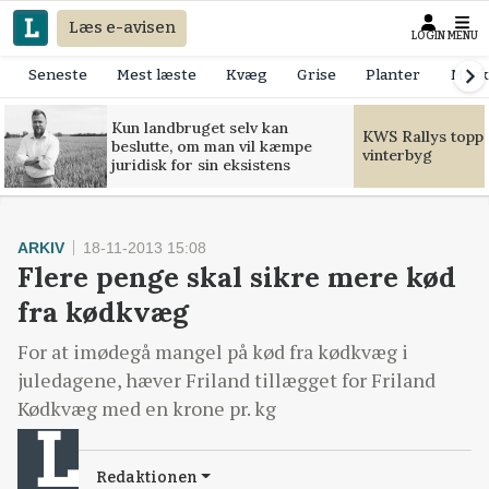
Læs e-avisen
LOGIN
MENU
Seneste
Mest læste
Kvæg
Grise
Planter
Mask
Kun landbruget selv kan
KWS Rallys toppe
beslutte, om man vil kæmpe
vinterbyg
juridisk for sin eksistens
ARKIV
18-11-2013 15:08
Flere penge skal sikre mere kød
fra kødkvæg
For at imødegå mangel på kød fra kødkvæg i
juledagene, hæver Friland tillægget for Friland
Kødkvæg med en krone pr. kg
Redaktionen