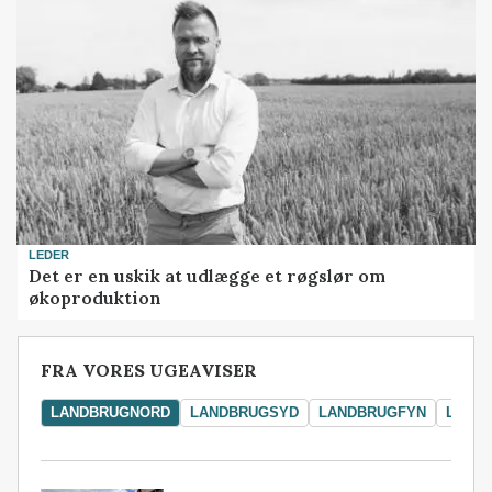
LEDER
Det er en uskik at udlægge et røgslør om
økoproduktion
FRA VORES UGEAVISER
LANDBRUGNORD
LANDBRUGSYD
LANDBRUGFYN
LAND