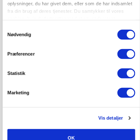
oplysninger, du har givet dem, eller som de har indsamlet
protestgruppe vil demonstrere mod ny
fra din brug af deres tjenester. Du samtykker til vores
gødskningslov
cookies, hvis du fortsætter med at anvende vores
hjemmeside.
Samtykkevalg
Nødvendig
Præferencer
Statistik
Marketing
POLITIK
Folketinget behandler ny gødskningslov: Sådan
kan den ændre din bedrift fra 2027
Vis detaljer
OK