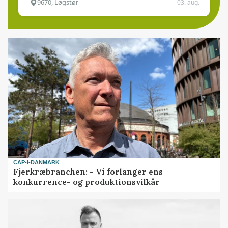
9670, Løgstør
03. aug.
CAP-I-DANMARK
Fjerkræbranchen: - Vi forlanger ens
konkurrence- og produktionsvilkår