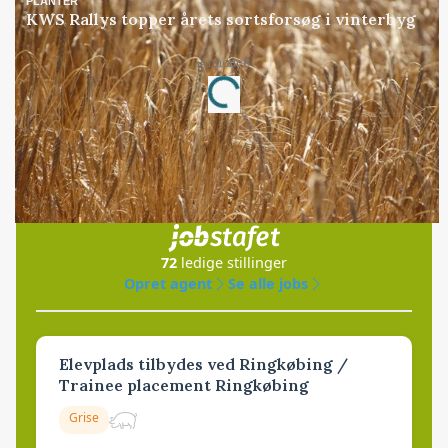
PLANTER
KWS Rallys topper årets sortsforsøg i vinterbyg
Annonce
Loading...
Jobs
i samarbejde med
72
ledige stillinger
Opret agent
Se alle jobs
Elevplads tilbydes ved Ringkøbing /
Trainee placement Ringkøbing
Grise