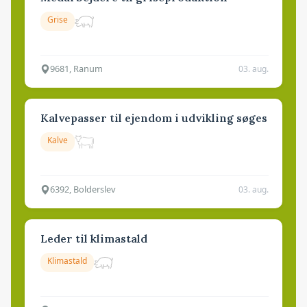
Grise
9681, Ranum
03. aug.
Kalvepasser til ejendom i udvikling søges
Kalve
6392, Bolderslev
03. aug.
Leder til klimastald
Klimastald