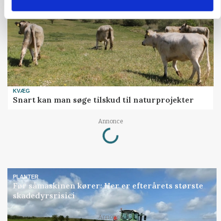
KVÆG
Snart kan man søge tilskud til naturprojekter
Loading...
Annonce
PLANTER
Før såmaskinen kører: Her er efterårets største
skadedyrsrisici
Loading...
Annonce