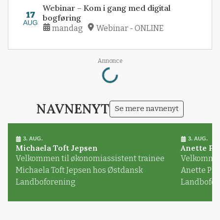
Webinar – Kom i gang med digital
17
bogføring
AUG
mandag
Webinar - ONLINE
Loading...
Annonce
NAVNENYT
Se mere navnenyt
3. AUG.
3. AUG.
Michaela Toft Jepsen
Anette Pl
Velkommen til økonomiassistent trainee
Velkommen 
Michaela Toft Jepsen hos Østdansk
Anette Pl
Landboforening
Landbofor