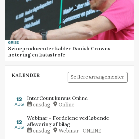
GRISE
Svineproducenter kalder Danish Crowns
notering en katastrofe
KALENDER
Se flere arrangementer
InterCount kursus Online
12
AUG
onsdag
Online
Webinar – Fordelene ved løbende
12
aflevering af bilag
AUG
onsdag
Webinar - ONLINE