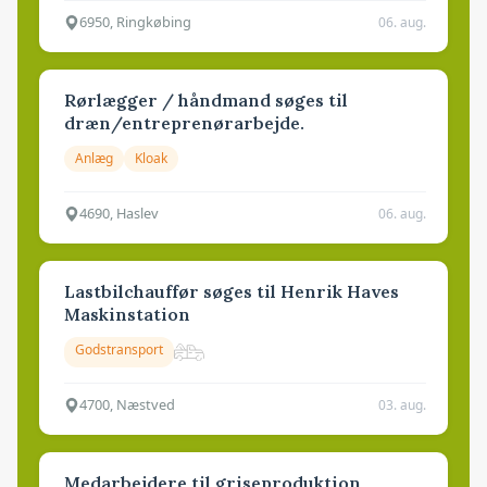
6950, Ringkøbing
06. aug.
Rørlægger / håndmand søges til
dræn/entreprenørarbejde.
Anlæg
Kloak
4690, Haslev
06. aug.
Lastbilchauffør søges til Henrik Haves
Maskinstation
Godstransport
4700, Næstved
03. aug.
Medarbejdere til griseproduktion