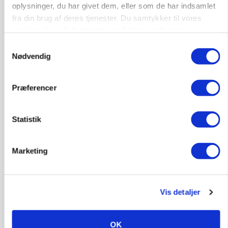
oplysninger, du har givet dem, eller som de har indsamlet
Rørlægger / håndmand søges til
fra din brug af deres tjenester. Du samtykker til vores
dræn/entreprenørarbejde.
cookies, hvis du fortsætter med at anvende vores
Anlæg
Kloak
hjemmeside.
Samtykkevalg
Nødvendig
4690, Haslev
06. aug.
NY
Præferencer
Lastbilchauffør søges til Henrik Haves
Maskinstation
Statistik
Godstransport
Marketing
4700, Næstved
03. aug.
Medarbejdere til griseproduktion
Vis detaljer
Grise
OK