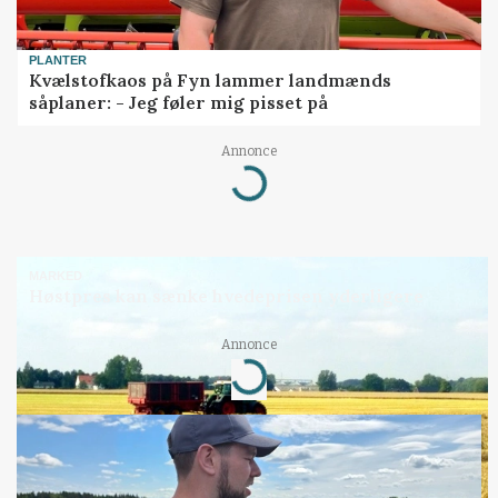
PLANTER
Kvælstofkaos på Fyn lammer landmænds
såplaner: - Jeg føler mig pisset på
Annonce
Loading...
MARKED
Høstpres kan sænke hvedeprisen yderligere
Annonce
Loading...