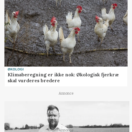
ØKOLOGI
Klimaberegning er ikke nok: Økologisk fjerkræ
skal vurderes bredere
Annonce
LEDER
Befriende, at topredaktør erkender, hun er
blevet klogere. Det kunne vi alle lære af
Annonce