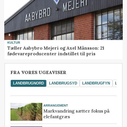
KULTUR
Tæller Aabybro Mejeri og Axel Månsson: 21
fødevareproducenter indstillet til pris
FRA VORES UGEAVISER
LANDBRUGNORD
LANDBRUGSYD
LANDBRUGFYN
LAND
ARRANGEMENT
Markvandring sætter fokus på
elefantgræs