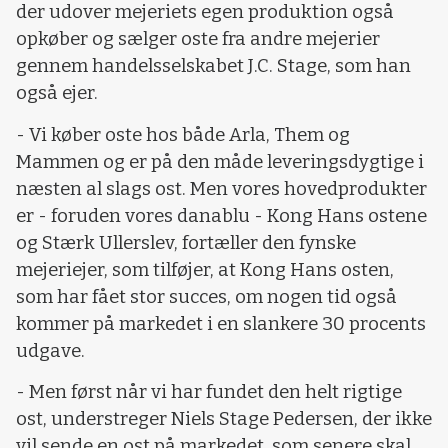
der udover mejeriets egen produktion også
opkøber og sælger oste fra andre mejerier
gennem handelsselskabet J.C. Stage, som han
også ejer.
- Vi køber oste hos både Arla, Them og
Mammen og er på den måde leveringsdygtige i
næsten al slags ost. Men vores hovedprodukter
er - foruden vores danablu - Kong Hans ostene
og Stærk Ullerslev, fortæller den fynske
mejeriejer, som tilføjer, at Kong Hans osten,
som har fået stor succes, om nogen tid også
kommer på markedet i en slankere 30 procents
udgave.
- Men først når vi har fundet den helt rigtige
ost, understreger Niels Stage Pedersen, der ikke
vil sende en ost på markedet, som senere skal