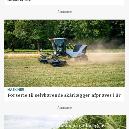
Annonce
MASKINER
Forserie til selvkørende skårlægger afprøves i år
Annonce
ARRANGEMENT
Markvandring sætter fokus på elefantgræs