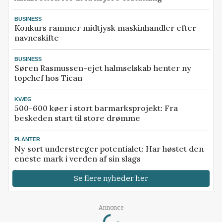
BUSINESS
Konkurs rammer midtjysk maskinhandler efter
navneskifte
BUSINESS
Søren Rasmussen-ejet halmselskab henter ny
topchef hos Tican
KVÆG
500-600 køer i stort barmarksprojekt: Fra
beskeden start til store drømme
PLANTER
Ny sort understreger potentialet: Har høstet den
eneste mark i verden af sin slags
Se flere nyheder her
Loading...
Annonce