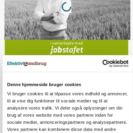
Loading...
Jobs
i samarbejde med
81
ledige stillinger
Opret agent
Se alle jobs
Denne hjemmeside bruger cookies
Elevplads tilbydes ved Ringkøbing /
Trainee placement Ringkøbing
Vi bruger cookies til at tilpasse vores indhold og annoncer,
til at vise dig funktioner til sociale medier og til at
Grise
analysere vores trafik. Vi deler også oplysninger om din
brug af vores website med vores partnere inden for
6950, Ringkøbing
06. aug.
NY
sociale medier, annonceringspartnere og analysepartnere.
Vores partnere kan kombinere disse data med andre