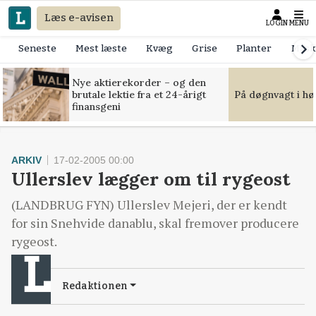
Læs e-avisen
LOGIN
MENU
Seneste
Mest læste
Kvæg
Grise
Planter
Mask
Nye aktierekorder – og den
brutale lektie fra et 24-årigt
På døgnvagt i hø
finansgeni
ARKIV
17-02-2005 00:00
Ullerslev lægger om til rygeost
(LANDBRUG FYN) Ullerslev Mejeri, der er kendt
for sin Snehvide danablu, skal fremover producere
rygeost.
Redaktionen