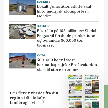
BUSINESS
Lokalt generationsskifte skal
løfte midtjysk siloimportør i
Norden
BUSINESS
Efter lån på 182 millioner: Sindal
Biogas vil fordoble produktionen
og behandle 800.000 ton
biomasse
KVÆG
500-600 køer i stort
barmarksprojekt: Fra beskeden
start til store drømme
Læs flere
nyheder fra din
region
i din
lokale
landbrugsavis