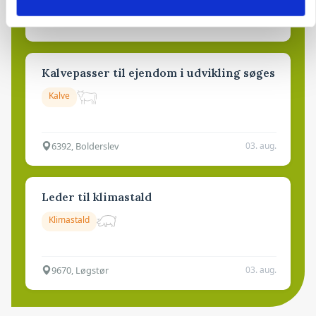
9681, Ranum
03. aug.
Kalvepasser til ejendom i udvikling søges
Kalve
6392, Bolderslev
03. aug.
Leder til klimastald
Klimastald
9670, Løgstør
03. aug.