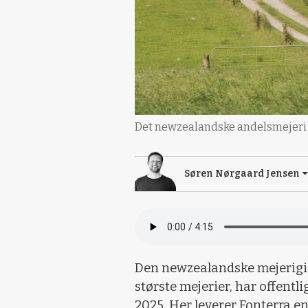
Det newzealandske andelsmejeri Fon
Søren Nørgaard Jensen
Den newzealandske mejerigig
største mejerier, har offentli
2025. Her leverer Fonterra en