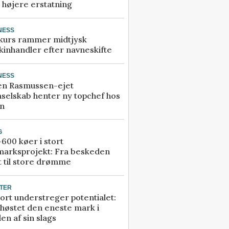
å højere erstatning
NESS
kurs rammer midtjysk
inhandler efter navneskifte
NESS
en Rasmussen-ejet
selskab henter ny topchef hos
an
G
600 køer i stort
marksprojekt: Fra beskeden
t til store drømme
TER
ort understreger potentialet:
høstet den eneste mark i
en af sin slags