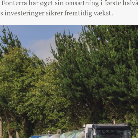
Fonterra har øget sin omsætning i første halvå
investeringer sikrer fremtidig vækst.