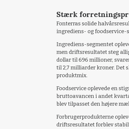
Stærk forretningspr
Fonterras solide halvårsresu
ingrediens- og foodservice-
Ingrediens-segmentet opleved
men driftsresultatet steg al
dollar til 696 millioner, svar
til 2,7 milliarder kroner. De
produktmix.
Foodservice oplevede en stig
bruttoavancen i andet kvarta
blev tilpasset den højere mæl
Forbrugerprodukterne opleve
driftsresultatet forblev stab