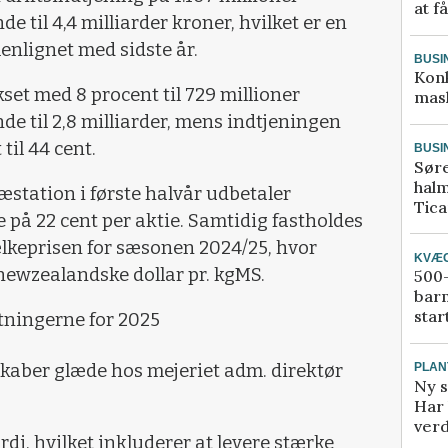
at f
e til 4,4 milliarder kroner, hvilket er en
nlignet med sidste år.
BUSI
Kon
set med 8 procent til 729 millioner
mask
de til 2,8 milliarder, mens indtjeningen
til 44 cent.
BUSI
Sør
halm
æstation i første halvår udbetaler
Tic
e på 22 cent per aktie. Samtidig fastholdes
keprisen for sæsonen 2024/25, hvor
KVÆ
newzealandske dollar pr. kgMS.
500-
bar
star
tningerne for 2025
 skaber glæde hos mejeriet adm. direktør
PLAN
Ny s
Har 
verd
rdi, hvilket inkluderer at levere stærke