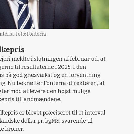
nterra. Foto: Fonterra
lkepris
ri meldte i slutningen af februar ud, at
rne til resultaterne i 2025. I den
kus på god græsvækst og en forventning
. Nu bekræfter Fonterra-direktøren, at
ter mod at levere den højst mulige
epris til landmændene.
pris er blevet præciseret til et interval
andske dollar pr. kgMS, svarende til
ke kroner.