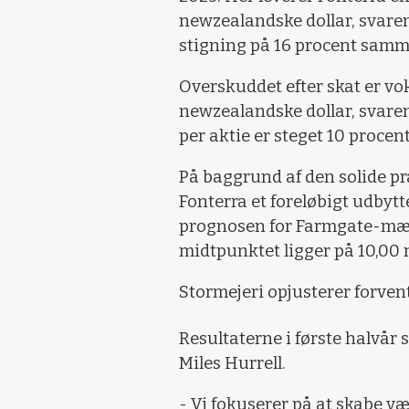
newzealandske dollar, svarend
stigning på 16 procent samme
Overskuddet efter skat er vok
newzealandske dollar, svaren
per aktie er steget 10 procent 
På baggrund af den solide pr
Fonterra et foreløbigt udbytt
prognosen for Farmgate-mæl
midtpunktet ligger på 10,00 
Stormejeri opjusterer forven
Resultaterne i første halvår
Miles Hurrell.
- Vi fokuserer på at skabe væ