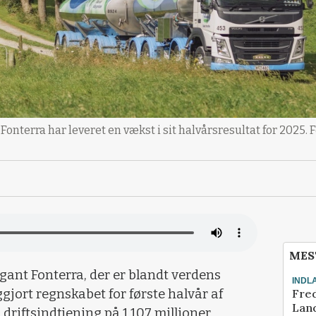
terra har leveret en vækst i sit halvårsresultat for 2025. F
MES
ant Fonterra, der er blandt verdens
INDL
Fred
ggjort regnskabet for første halvår af
Land
 driftsindtjening på 1.107 millioner