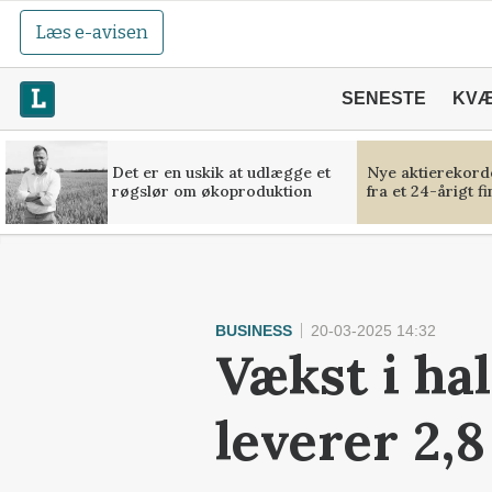
Læs e-avisen
SENESTE
KV
Det er en uskik at udlægge et
Nye aktierekorde
røgslør om økoproduktion
fra et 24-årigt f
BUSINESS
20-03-2025 14:32
Vækst i ha
leverer 2,8