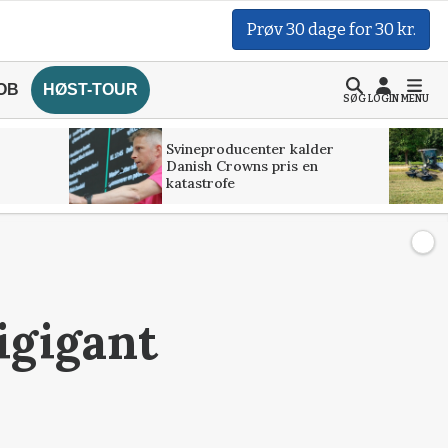
Prøv 30 dage for 30 kr.
OB
HØST-TOUR
SØG
LOGIN
MENU
Svineproducenter kalder
Danish Crowns pris en
katastrofe
igigant