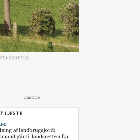
oto: Fonterra
Annonce
T LÆSTE
AND
ning af landbrugsjord:
mand går til landsretten for