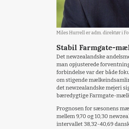
Miles Hurrell er adm. direktør i Fo
Stabil Farmgate-mæ
Det newzealandske andelsmeje
man opjusterede forventninge
forbindelse var der både fo
om stigende mælkeindsamling
det newzealandske mejeri sig
bæredygtige Farmgate-mælk
Prognosen for sæsonens mælke
mellem 9,70 og 10,30 newzeal
intervallet 38,32-40,69 dans