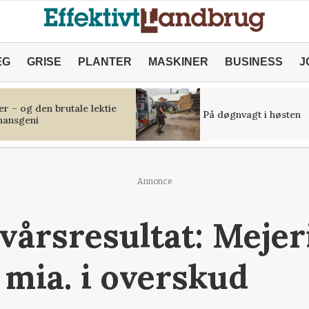
ÆG
GRISE
PLANTER
MASKINER
BUSINESS
J
r – og den brutale lektie
På døgnvagt i høsten
inansgeni
Annonce
lvårsresultat: Mejer
 mia. i overskud