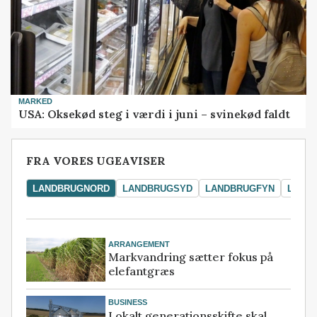
MARKED
USA: Oksekød steg i værdi i juni – svinekød faldt
FRA VORES UGEAVISER
LANDBRUGNORD
LANDBRUGSYD
LANDBRUGFYN
LAND
ARRANGEMENT
Markvandring sætter fokus på
elefantgræs
BUSINESS
Lokalt generationsskifte skal