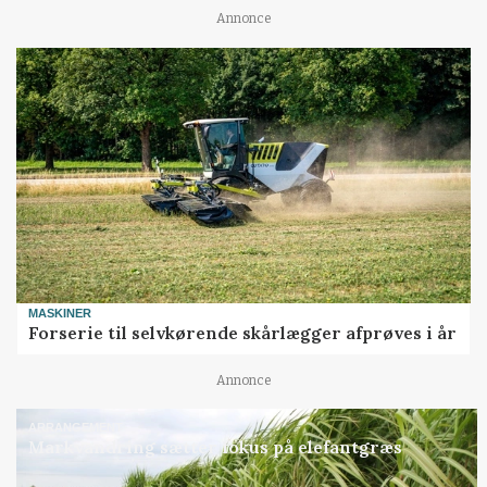
Annonce
MASKINER
Forserie til selvkørende skårlægger afprøves i år
Annonce
ARRANGEMENT
Markvandring sætter fokus på elefantgræs