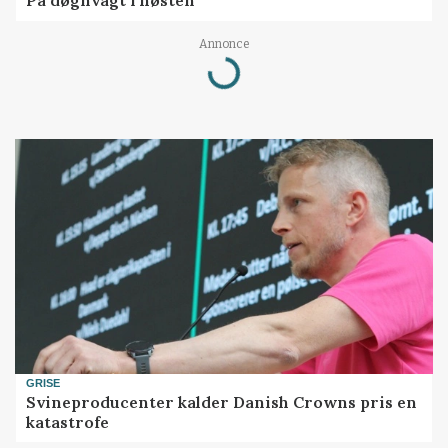
På døgnvagt i høsten
Annonce
Loading...
GRISE
Svineproducenter kalder Danish Crowns pris en
katastrofe