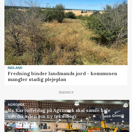
INDLAND
Fredning binder landmands jord – kommunen
mangler stadig plejeplan
Annonce
AGROMEK
Ny Kartoffeldag på Agromek skal samle hele
værdikæden om ny teknologi
Loading...
Annonce