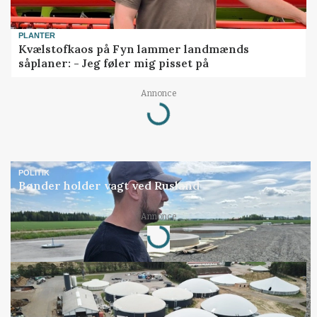
PLANTER
Kvælstofkaos på Fyn lammer landmænds
såplaner: - Jeg føler mig pisset på
Annonce
Loading...
POLITIK
Bønder holder vagt ved Rusland
Annonce
Loading...