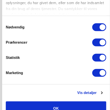
oplysninger, du har givet dem, eller som de har indsamlet
fra din brug af deres tjenester. Du samtykker til vores
cookies, hvis du fortsætter med at anvende vores
hjemmeside.
Samtykkevalg
Nødvendig
Præferencer
Statistik
GRISE
Danish Crown slår igen i noteringsstrid: Tysk
gab er 3 kroner – ikke 4,30
Marketing
Vis detaljer
OK