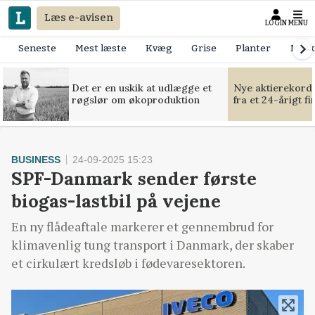
Læs e-avisen
LOGIN
MENU
Seneste
Mest læste
Kvæg
Grise
Planter
Mask
Det er en uskik at udlægge et
Nye aktierekorde
røgslør om økoproduktion
fra et 24-årigt f
BUSINESS
24-09-2025 15:23
SPF-Danmark sender første
biogas-lastbil på vejene
En ny flådeaftale markerer et gennembrud for
klimavenlig tung transport i Danmark, der skaber
et cirkulært kredsløb i fødevaresektoren.