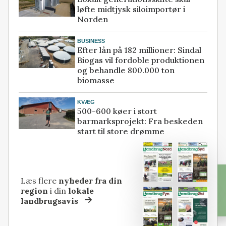
løfte midtjysk siloimportør i
Norden
BUSINESS
Efter lån på 182 millioner: Sindal
Biogas vil fordoble produktionen
og behandle 800.000 ton
biomasse
KVÆG
500-600 køer i stort
barmarksprojekt: Fra beskeden
start til store drømme
Læs flere
nyheder fra din
region
i din
lokale
landbrugsavis