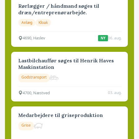
Rørlægger / håndmand søges til
dræn/entreprenørarbejde.
Anlæg
Kloak
4690, Haslev
06. aug.
NY
Lastbilchauffør søges til Henrik Haves
Maskinstation
Godstransport
4700, Næstved
03. aug.
Medarbejdere til griseproduktion
Grise