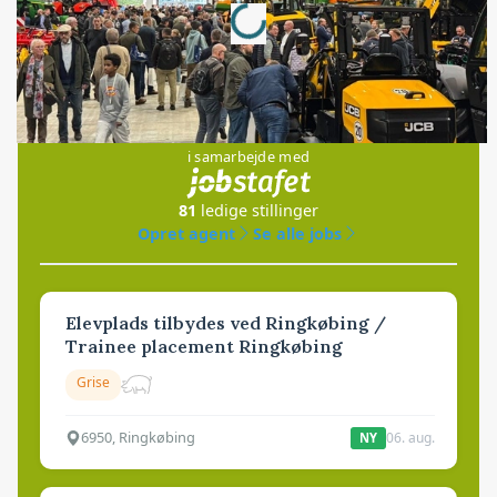
Jobs
i samarbejde med
81
ledige stillinger
Opret agent
Se alle jobs
Elevplads tilbydes ved Ringkøbing /
Trainee placement Ringkøbing
Grise
6950, Ringkøbing
06. aug.
NY