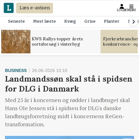
Læs e-avisen
LOGIN
MENU
Seneste
Mest læste
Kvæg
Grise
Planter
Mask
KWS Rallys topper årets
Fjerkræbranchen:
sortsforsøg i vinterbyg
konkurrence- og
BUSINESS
26-06-2026 10:10
Landmandssøn skal stå i spidsen
for DLG i Danmark
Med 25 år i koncernen og rødder i landbruget skal
Hans Ole Jessen stå i spidsen for DLG's danske
landbrugsforretning midt i koncernens ReGen-
transformation.