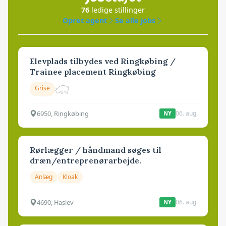
76
ledige stillinger
Opret agent
Se alle jobs
Elevplads tilbydes ved Ringkøbing /
Trainee placement Ringkøbing
Grise
6950, Ringkøbing
06. aug.
NY
Rørlægger / håndmand søges til
dræn/entreprenørarbejde.
Anlæg
Kloak
4690, Haslev
06. aug.
NY