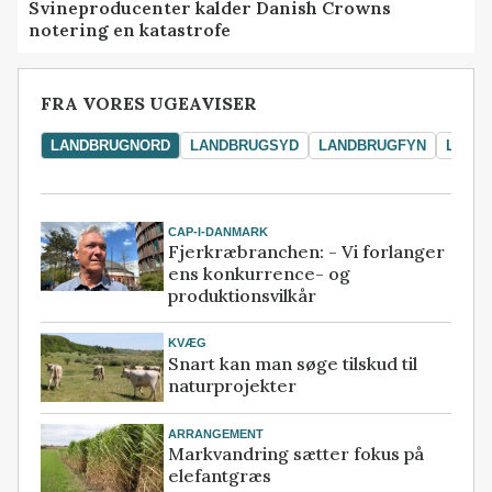
Svineproducenter kalder Danish Crowns
notering en katastrofe
FRA VORES UGEAVISER
LANDBRUGNORD
LANDBRUGSYD
LANDBRUGFYN
LAND
CAP-I-DANMARK
Fjerkræbranchen: - Vi forlanger
ens konkurrence- og
produktionsvilkår
KVÆG
Snart kan man søge tilskud til
naturprojekter
ARRANGEMENT
Markvandring sætter fokus på
elefantgræs