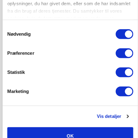
oplysninger, du har givet dem, eller som de har indsamlet
6392, Bolderslev
03. aug.
fra din brug af deres tjenester. Du samtykker til vores
cookies, hvis du fortsætter med at anvende vores
hjemmeside.
Samtykkevalg
Leder til klimastald
Nødvendig
Klimastald
Præferencer
9670, Løgstør
03. aug.
Statistik
Marketing
Vis detaljer
OK