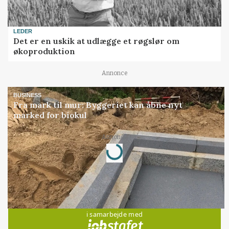
LEDER
Det er en uskik at udlægge et røgslør om
økoproduktion
Annonce
BUSINESS
Fra mark til mur: Byggeriet kan åbne nyt
marked for biokul
Loading...
Annonce
Jobs
i samarbejde med