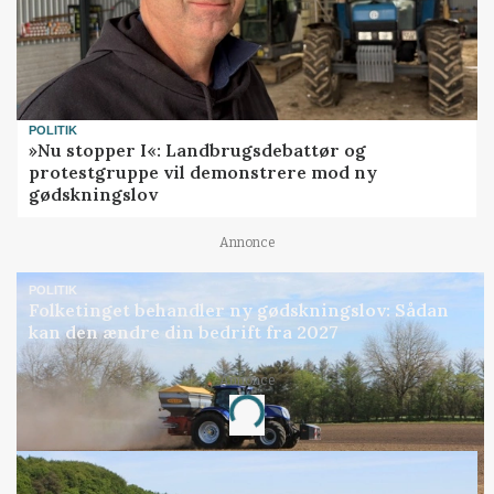
POLITIK
»Nu stopper I«: Landbrugsdebattør og
protestgruppe vil demonstrere mod ny
gødskningslov
Annonce
POLITIK
Folketinget behandler ny gødskningslov: Sådan
kan den ændre din bedrift fra 2027
Annonce
Loading...