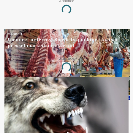
Annonce
Loading...
MARKED
Uændret notering: Spæde lyspunkter i fortsat
presset marked for oksekød
Annonce
Loading...