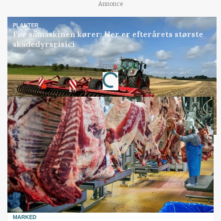
Annonce
PLANTER
Før såmaskinen kører: Her er efterårets største
skadedyrsrisici
Loading...
Annonce
MARKED