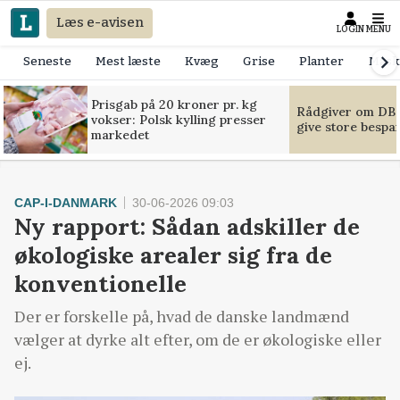
Læs e-avisen
LOGIN
MENU
Seneste
Mest læste
Kvæg
Grise
Planter
Mask
Prisgab på 20 kroner pr. kg
Rådgiver om DB-
vokser: Polsk kylling presser
give store bespa
markedet
CAP-I-DANMARK
30-06-2026 09:03
Ny rapport: Sådan adskiller de
økologiske arealer sig fra de
konventionelle
Der er forskelle på, hvad de danske landmænd
vælger at dyrke alt efter, om de er økologiske eller
ej.