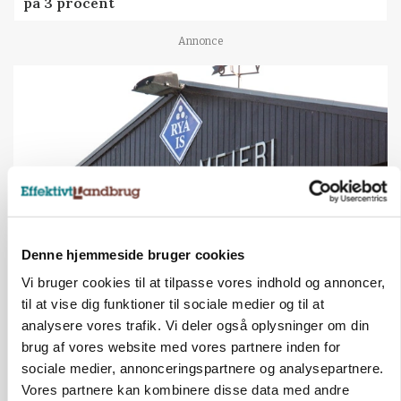
på 3 procent
Annonce
Denne hjemmeside bruger cookies
Vi bruger cookies til at tilpasse vores indhold og annoncer,
KULTUR
Tæller Aabybro Mejeri og Axel Månsson: 21
til at vise dig funktioner til sociale medier og til at
fødevareproducenter indstillet til pris
analysere vores trafik. Vi deler også oplysninger om din
brug af vores website med vores partnere inden for
Annonce
sociale medier, annonceringspartnere og analysepartnere.
Vores partnere kan kombinere disse data med andre
MASKINER