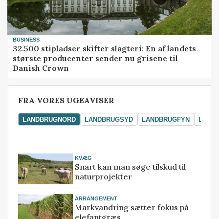
BUSINESS
32.500 stipladser skifter slagteri: En af landets
største producenter sender nu grisene til
Danish Crown
FRA VORES UGEAVISER
LANDBRUGNORD
LANDBRUGSYD
LANDBRUGFYN
LAND
KVÆG
Snart kan man søge tilskud til
naturprojekter
ARRANGEMENT
Markvandring sætter fokus på
elefantgræs