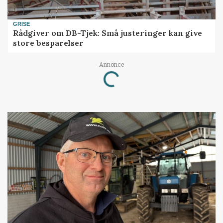
GRISE
Rådgiver om DB-Tjek: Små justeringer kan give
store besparelser
Loading...
Annonce