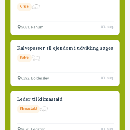
Grise
9681, Ranum
03. aug.
Kalvepasser til ejendom i udvikling søges
Kalve
6392, Bolderslev
03. aug.
Leder til klimastald
Klimastald
9670, Løgstør
03. aug.