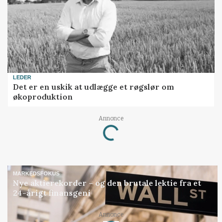
LEDER
Det er en uskik at udlægge et røgslør om
økoproduktion
Loading...
Annonce
MARKEDSFOKUS
Nye aktierekorder – og den brutale lektie fra et
24-årigt finansgeni
Loading...
Annonce