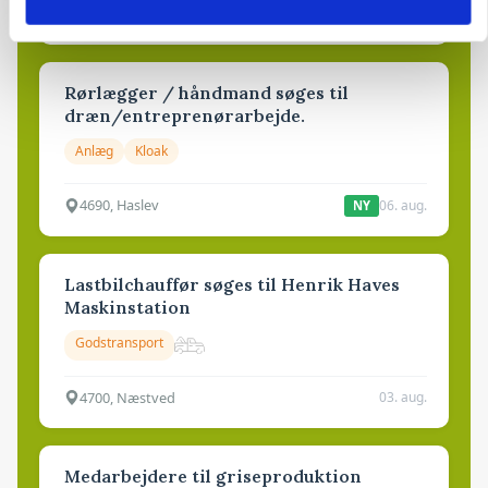
6950, Ringkøbing
06. aug.
NY
Rørlægger / håndmand søges til
dræn/entreprenørarbejde.
Anlæg
Kloak
4690, Haslev
06. aug.
NY
Lastbilchauffør søges til Henrik Haves
Maskinstation
Godstransport
4700, Næstved
03. aug.
Medarbejdere til griseproduktion