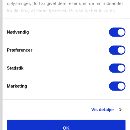
Forserie til selvkørende skårlægger afprøves i år
oplysninger, du har givet dem, eller som de har indsamlet
fra din brug af deres tjenester. Du samtykker til vores
Annonce
cookies, hvis du fortsætter med at anvende vores
Loading...
hjemmeside.
Samtykkevalg
Nødvendig
Jobs
Præferencer
i samarbejde med
Statistik
77
ledige stillinger
Opret agent
Se alle jobs
Marketing
Elevplads tilbydes ved Ringkøbing /
Trainee placement Ringkøbing
Vis detaljer
Grise
OK