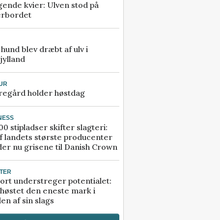
gende kvier: Ulven stod på
erbordet
e hund blev dræbt af ulv i
jylland
UR
regård holder høstdag
NESS
00 stipladser skifter slagteri:
f landets største producenter
er nu grisene til Danish Crown
TER
ort understreger potentialet:
høstet den eneste mark i
en af sin slags