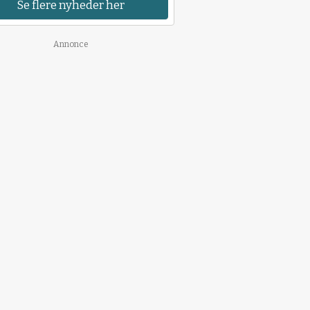
Se flere nyheder her
Annonce