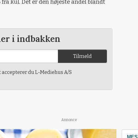
 fra kul. Det er den højeste andel blandt
der i indbakken
Tilmeld
t accepterer du L-Mediehus A/S
Annonce
MES