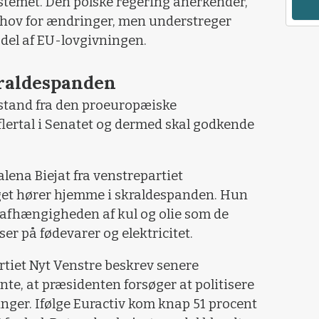
stemet. Den polske regering anerkender,
hov for ændringer, men understreger
 del af EU-lovgivningen.
kraldespanden
stand fra den proeuropæiske
flertal i Senatet og dermed skal godkende
.
ena Biejat fra venstrepartiet
get hører hjemme i skraldespanden. Hun
 afhængigheden af kul og olie som de
iser på fødevarer og elektricitet.
tiet Nyt Venstre beskrev senere
nte, at præsidenten forsøger at politisere
nger. Ifølge Euractiv kom knap 51 procent