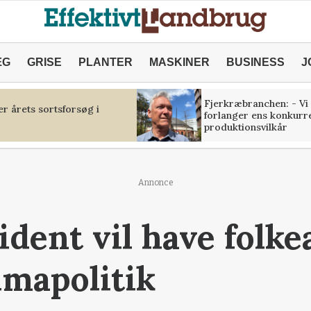
ÆG
GRISE
PLANTER
MASKINER
BUSINESS
J
Fjerkræbranchen: - Vi
r årets sortsforsøg i
forlanger ens konkurr
produktionsvilkår
Annonce
ident vil have folk
imapolitik