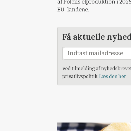
af Polens elproduktion i 2025
EU-landene.
Få aktuelle nyhe
Ved tilmelding af nyhedsbreve
privatlivspolitik.
Læs den her.