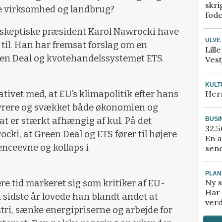
skri
e virksomhed og landbrug?
fod
-skeptiske præsident Karol Nawrocki have
ULVE
g til. Han har fremsat forslag om en
Lill
en Deal og kvotehandelssystemet ETS.
Vest
KULT
tivet med, at EU’s klimapolitik efter hans
Her
 dyrere og svækket både økonomien og
at er stærkt afhængig af kul. På det
BUSI
32.5
cki, at Green Deal og ETS fører til højere
En a
enceevne og kollaps i
send
PLAN
Ny s
 tid markeret sig som kritiker af EU-
Har 
sidste år lovede han blandt andet at
verd
tri, sænke energipriserne og arbejde for