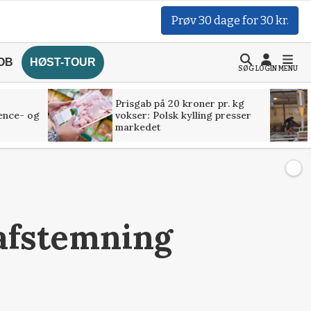
Prøv 30 dage for 30 kr.
OB
HØST-TOUR
SØG
LOGIN
MENU
Prisgab på 20 kroner pr. kg
ence- og
vokser: Polsk kylling presser
markedet
eafstemning