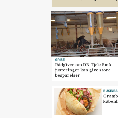
GRISE
Rådgiver om DB-Tjek: Små
justeringer kan give store
besparelser
BUSINES
Grambo
københ