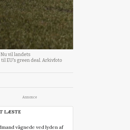
Nu vil landets
il EU's green deal. Arkivfoto
Annonce
T LÆSTE
dmand vågnede ved lyden af