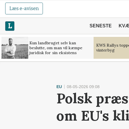
Læs e-avisen
SENESTE
KV
Kun landbruget selv kan
KWS Rallys toppe
beslutte, om man vil kæmpe
vinterbyg
juridisk for sin eksistens
EU
08-05-2026 09:08
Polsk præs
om EU's kl