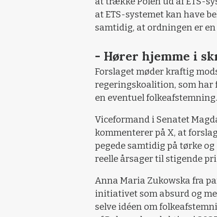
at trække Polen ud af ETS-sy
at ETS-systemet kan have be
samtidig, at ordningen er en
- Hører hjemme i s
Forslaget møder kraftig mod
regeringskoalition, som har 
en eventuel folkeafstemning
Viceformand i Senatet Magdal
kommenterer på X, at forsla
pegede samtidig på tørke og
reelle årsager til stigende pr
Anna Maria Zukowska fra par
initiativet som absurd og me
selve idéen om folkeafstemni