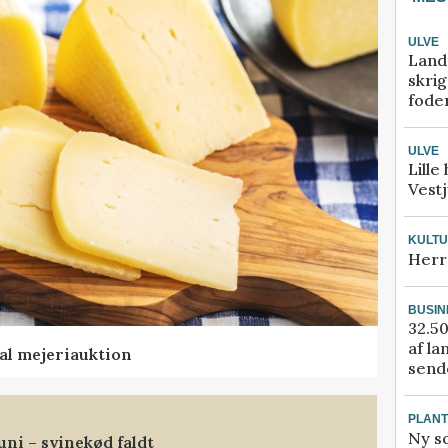
ULVE
Land
skrig
fode
ULVE
Lille
Vestj
KULT
Herr
BUSIN
32.50
af la
al mejeriauktion
sende
PLAN
Ny so
uni – svinekød faldt