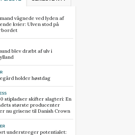
mand vågnede ved lyden af
ende kvier: Ulven stod på
rbordet
 hund blev dræbt af ulv i
ylland
UR
egård holder høstdag
ESS
0 stipladser skifter slagteri: En
ndets største producenter
r nu grisene til Danish Crown
TER
rt understreger potentialet: