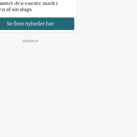
høstet den eneste mark i
n af sin slags
Se flere nyheder her
Annonce