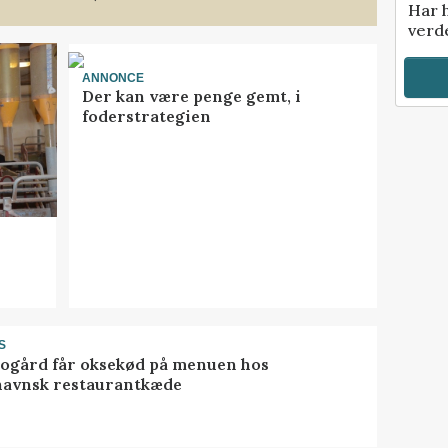
Har 
verde
ANNONCE
Der kan være penge gemt, i
foderstrategien
S
gård får oksekød på menuen hos
avnsk restaurantkæde