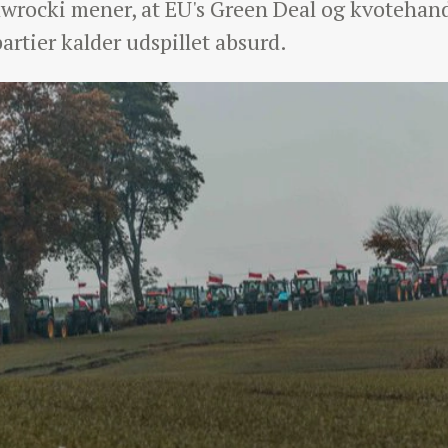
wrocki mener, at EU's Green Deal og kvotehand
rtier kalder udspillet absurd.