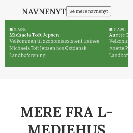
NAVNENYT
Se mere navnenyt
3. AUG.
3. AUG.
Michaela Toft Jepsen
Anette Pl
Velkommen til økonomiassistent trainee
Velkommen 
Michaela Toft Jepsen hos Østdansk
Anette Pl
Landboforening
Landbofor
MERE FRA L-
MEDIEHUS