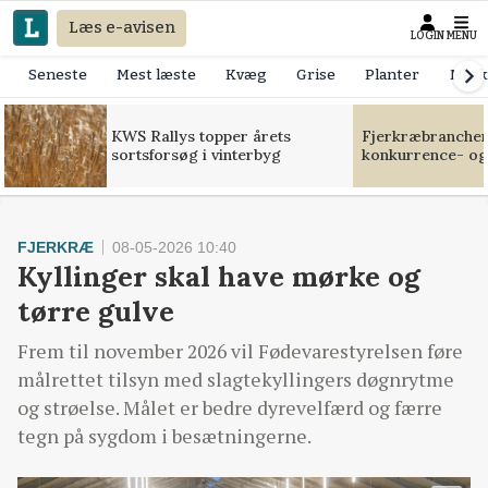
Læs e-avisen
LOGIN
MENU
Seneste
Mest læste
Kvæg
Grise
Planter
Mask
KWS Rallys topper årets
Fjerkræbranchen:
sortsforsøg i vinterbyg
konkurrence- og
FJERKRÆ
08-05-2026 10:40
Kyllinger skal have mørke og
tørre gulve
Frem til november 2026 vil Fødevarestyrelsen føre
målrettet tilsyn med slagtekyllingers døgnrytme
og strøelse. Målet er bedre dyrevelfærd og færre
tegn på sygdom i besætningerne.