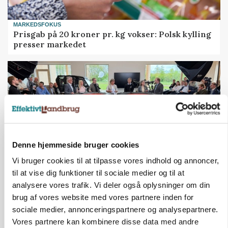
MARKEDSFOKUS
Prisgab på 20 kroner pr. kg vokser: Polsk kylling
presser markedet
Denne hjemmeside bruger cookies
Vi bruger cookies til at tilpasse vores indhold og annoncer,
til at vise dig funktioner til sociale medier og til at
analysere vores trafik. Vi deler også oplysninger om din
BUSINESS
Ejer eller medejer? Nyt tv-format udfordrer
brug af vores website med vores partnere inden for
landbrugets ejerstruktur
sociale medier, annonceringspartnere og analysepartnere.
Vores partnere kan kombinere disse data med andre
Annonce