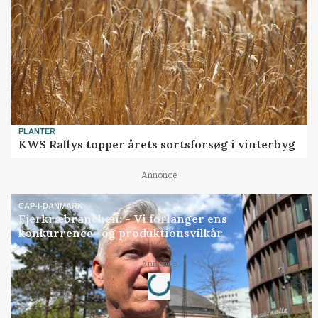
PLANTER
KWS Rallys topper årets sortsforsøg i vinterbyg
Annonce
CAP-I-DANMARK
Fjerkræbranchen: - Vi forlanger ens
konkurrence- og produktionsvilkår
Annonce
Loading...