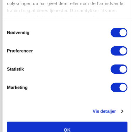
Loading...
oplysninger, du har givet dem, eller som de har indsamlet
fra din brug af deres tjenester. Du samtykker til vores
cookies, hvis du fortsætter med at anvende vores
hjemmeside.
Samtykkevalg
Nødvendig
Præferencer
Statistik
Marketing
MARKED
Russisk mælkepris dykker 23 procent
Vis detaljer
Annonce
OK