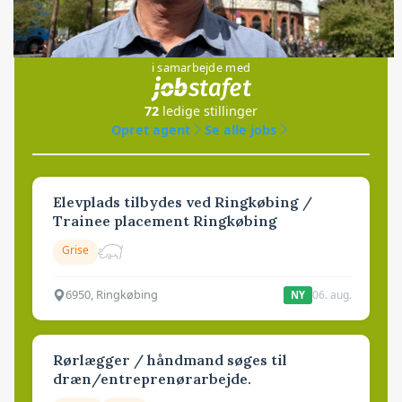
Jobs
i samarbejde med
72
ledige stillinger
Opret agent
Se alle jobs
Elevplads tilbydes ved Ringkøbing /
Trainee placement Ringkøbing
Grise
6950, Ringkøbing
06. aug.
NY
Rørlægger / håndmand søges til
dræn/entreprenørarbejde.