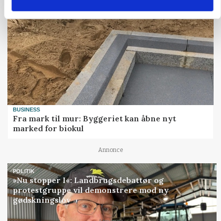
BUSINESS
Fra mark til mur: Byggeriet kan åbne nyt
marked for biokul
Annonce
POLITIK
»Nu stopper I«: Landbrugsdebattør og
protestgruppe vil demonstrere mod ny
gødskningslov