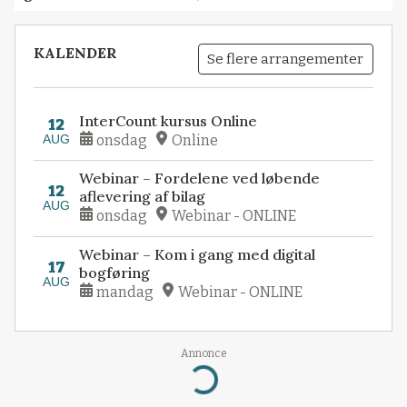
KALENDER
Se flere arrangementer
InterCount kursus Online
12
AUG
onsdag
Online
Webinar – Fordelene ved løbende
12
aflevering af bilag
AUG
onsdag
Webinar - ONLINE
Webinar – Kom i gang med digital
17
bogføring
AUG
mandag
Webinar - ONLINE
Loading...
Annonce