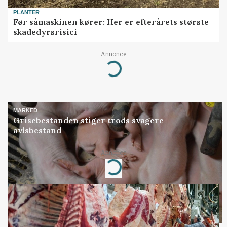
PLANTER
Før såmaskinen kører: Her er efterårets største
skadedyrsrisici
Loading...
Annonce
MARKED
Grisebestanden stiger trods svagere
avlsbestand
Loading...
Annonce