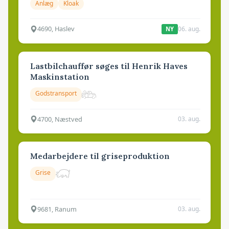
Anlæg
Kloak
4690, Haslev
06. aug.
NY
Lastbilchauffør søges til Henrik Haves
Maskinstation
Godstransport
4700, Næstved
03. aug.
Medarbejdere til griseproduktion
Grise
9681, Ranum
03. aug.