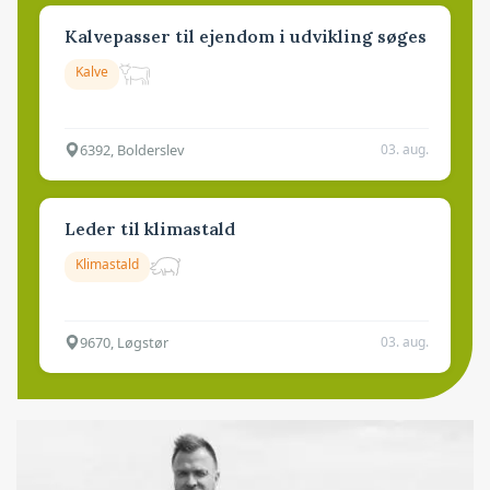
Kalvepasser til ejendom i udvikling søges
Kalve
6392, Bolderslev
03. aug.
Leder til klimastald
Klimastald
9670, Løgstør
03. aug.