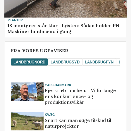
PLANTER
18 montører står klar i høsten: Sådan holder PN
Maskiner landmænd i gang
FRA VORES UGEAVISER
LANDBRUGNORD
LANDBRUGSYD
LANDBRUGFYN
LAND
CAP-I-DANMARK
Fjerkræbranchen: - Vi forlanger
ens konkurrence- og
produktionsvilkår
KVÆG
Snart kan man søge tilskud til
naturprojekter