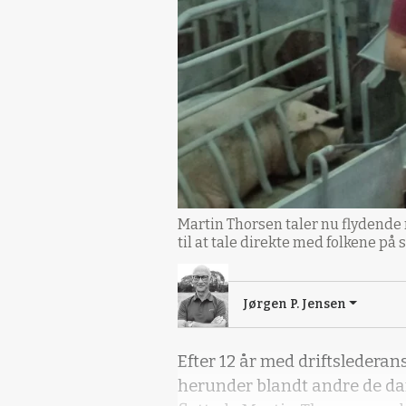
Martin Thorsen taler nu flydende
til at tale direkte med folkene p
Jørgen P. Jensen
Efter 12 år med driftslederan
herunder blandt andre de da