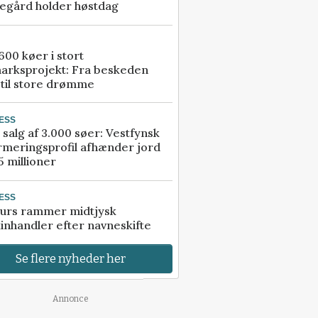
egård holder høstdag
00 køer i stort
arksprojekt: Fra beskeden
 til store drømme
ESS
 salg af 3.000 søer: Vestfynsk
rmeringsprofil afhænder jord
5 millioner
ESS
urs rammer midtjysk
inhandler efter navneskifte
Se flere nyheder her
Annonce