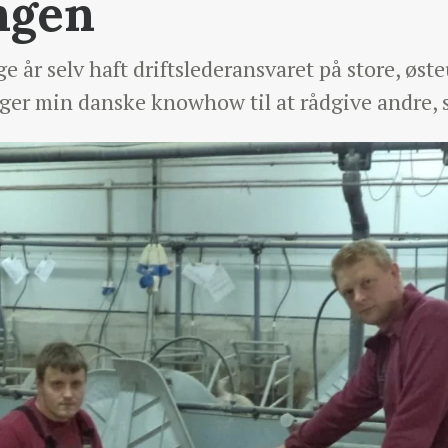
ngen
 år selv haft driftslederansvaret på store, øst
uger min danske knowhow til at rådgive andre, s