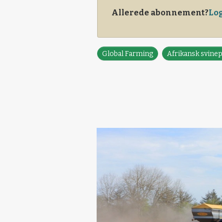
Allerede abonnement?
Log
Global Farming
Afrikansk svine