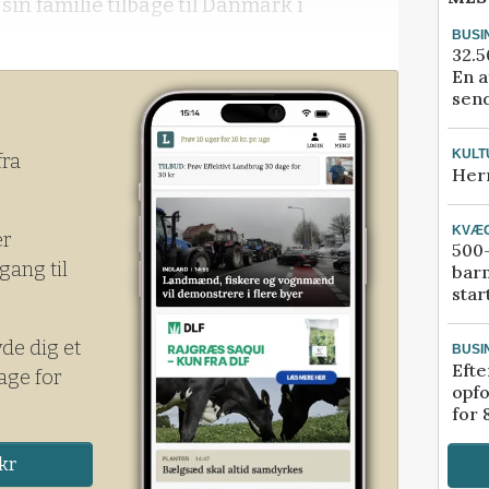
in familie tilbage til Danmark i
BUSI
32.5
En a
send
KULT
fra
Her
KVÆ
er
500-
gang til
bar
star
yde dig et
BUSI
Efte
age for
opfo
for 
kr