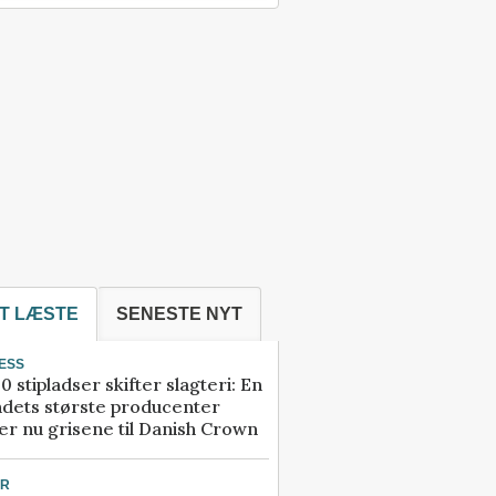
T LÆSTE
SENESTE NYT
ESS
0 stipladser skifter slagteri: En
ndets største producenter
r nu grisene til Danish Crown
UR