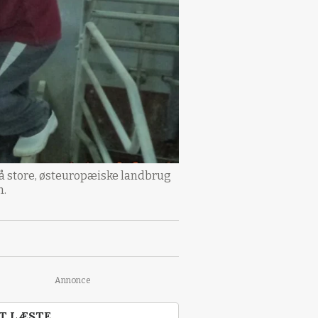
på store, østeuropæiske landbrug
n.
Annonce
T LÆSTE