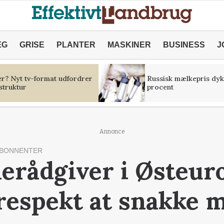
ÆG
GRISE
PLANTER
MASKINER
BUSINESS
J
er? Nyt tv-format udfordrer
Russisk mælkepris dyk
struktur
procent
Annonce
ABONNENTER
erådgiver i Østeuro
 respekt at snakke 