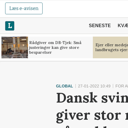
Læs e-avisen
SENESTE
KV
Rådgiver om DB-Tjek: Små
Ejer eller medej
justeringer kan give store
landbrugets ejer
besparelser
GLOBAL
27-01-2022 10:49
FOR 
Dansk svin
giver stor