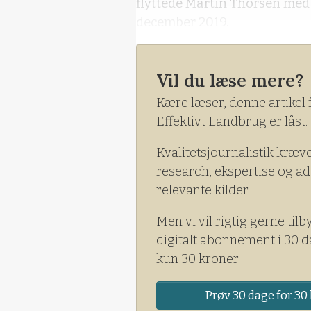
flyttede Martin Thorsen med s
december 2019.
Vil du læse mere?
Kære læser, denne artikel 
Effektivt Landbrug er låst.
Kvalitetsjournalistik kræv
research, ekspertise og ad
relevante kilder.
Men vi vil rigtig gerne tilb
digitalt abonnement i 30 d
kun 30 kroner.
Prøv 30 dage for 30 