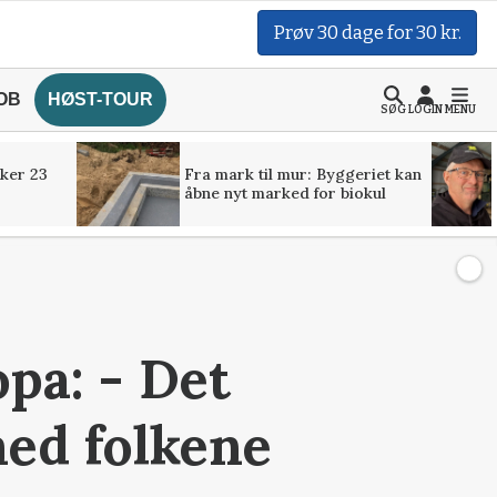
Prøv 30 dage for 30 kr.
OB
HØST-TOUR
SØG
LOGIN
MENU
ker 23
Fra mark til mur: Byggeriet kan
åbne nyt marked for biokul
pa: - Det
med folkene