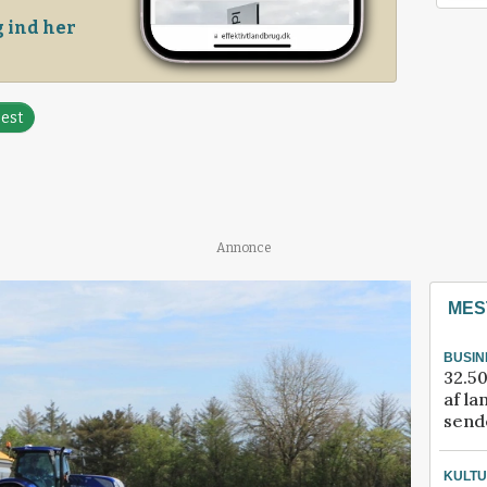
 ind her
pest
Annonce
MES
BUSIN
32.50
af la
sende
KULT