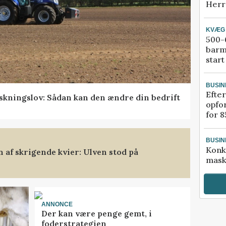
Herr
KVÆG
500-6
barm
start
BUSIN
Efter
skningslov: Sådan kan den ændre din bedrift
opfo
for 8
BUSIN
Konk
af skrigende kvier: Ulven stod på
mask
ANNONCE
Der kan være penge gemt, i
foderstrategien