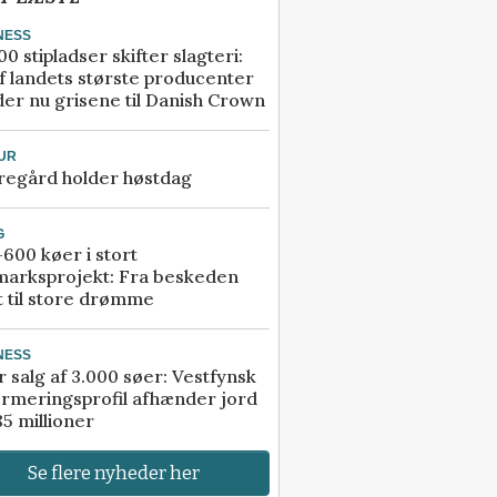
NESS
00 stipladser skifter slagteri:
f landets største producenter
er nu grisene til Danish Crown
UR
regård holder høstdag
G
600 køer i stort
marksprojekt: Fra beskeden
t til store drømme
NESS
r salg af 3.000 søer: Vestfynsk
rmeringsprofil afhænder jord
85 millioner
Se flere nyheder her