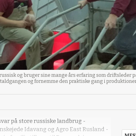
 russisk og bruger sine mange års erfaring som driftsleder 
å staldgangen og fornemme den praktiske gang i produktione
svar på store russiske landbrug -
nskejede Idavang og Agro East Rusland -
MES