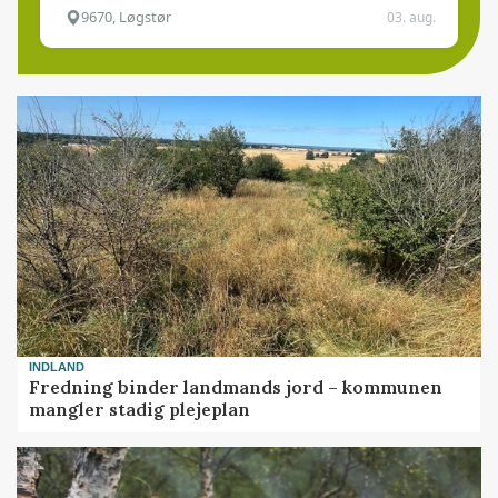
9670, Løgstør
03. aug.
INDLAND
Fredning binder landmands jord – kommunen
mangler stadig plejeplan