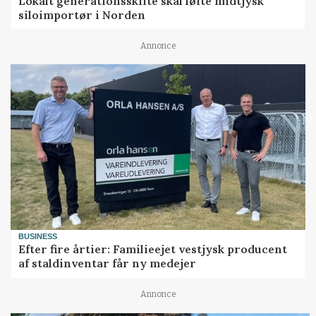
Lokalt generationsskifte skal løfte midtjysk
siloimportør i Norden
Annonce
BUSINESS
Efter fire årtier: Familieejet vestjysk producent
af staldinventar får ny medejer
Annonce