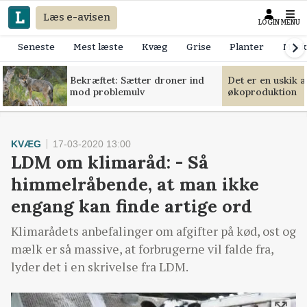
Læs e-avisen
LOGIN
MENU
Seneste
Mest læste
Kvæg
Grise
Planter
Mask
Bekræftet: Sætter droner ind
Det er en uskik 
mod problemulv
økoproduktion
KVÆG
17-03-2020 13:00
LDM om klimaråd: - Så
himmelråbende, at man ikke
engang kan finde artige ord
Klimarådets anbefalinger om afgifter på kød, ost og
mælk er så massive, at forbrugerne vil falde fra,
lyder det i en skrivelse fra LDM.