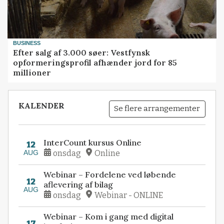
BUSINESS
Efter salg af 3.000 søer: Vestfynsk
opformeringsprofil afhænder jord for 85
millioner
KALENDER
Se flere arrangementer
InterCount kursus Online
12
AUG
onsdag
Online
Webinar – Fordelene ved løbende
12
aflevering af bilag
AUG
onsdag
Webinar - ONLINE
Webinar – Kom i gang med digital
17