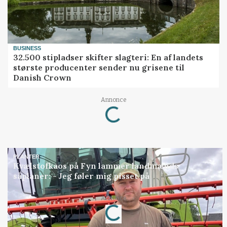
BUSINESS
32.500 stipladser skifter slagteri: En af landets
største producenter sender nu grisene til
Danish Crown
Annonce
Loading...
PLANTER
Kvælstofkaos på Fyn lammer landmænds
såplaner: - Jeg føler mig pisset på
Annonce
Loading...