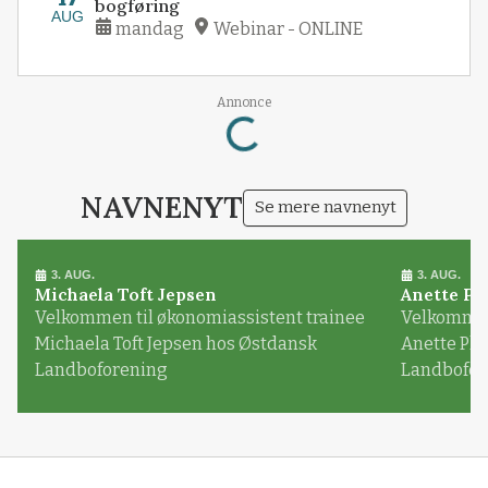
bogføring
AUG
mandag
Webinar - ONLINE
Annonce
Loading...
NAVNENYT
Se mere navnenyt
3. AUG.
3. AUG.
Michaela Toft Jepsen
Anette Pl
Velkommen til økonomiassistent trainee
Velkommen 
Michaela Toft Jepsen hos Østdansk
Anette Pl
Landboforening
Landbofor