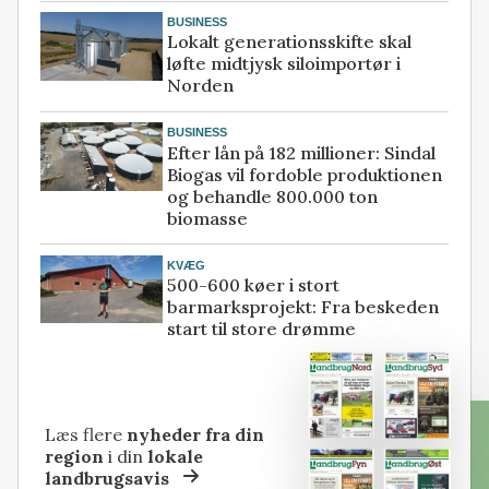
BUSINESS
Lokalt generationsskifte skal
løfte midtjysk siloimportør i
Norden
BUSINESS
Efter lån på 182 millioner: Sindal
Biogas vil fordoble produktionen
og behandle 800.000 ton
biomasse
KVÆG
500-600 køer i stort
barmarksprojekt: Fra beskeden
start til store drømme
Læs flere
nyheder fra din
region
i din
lokale
landbrugsavis