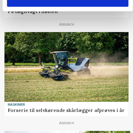
PLANTER
På døgnvagt i høsten
Annonce
MASKINER
Forserie til selvkørende skårlægger afprøves i år
Annonce