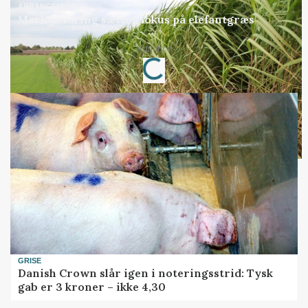
ARRANGEMENT
Markvandring sætter fokus på elefantgræs
Annonce
Loading...
GRISE
Danish Crown slår igen i noteringsstrid: Tysk
gab er 3 kroner – ikke 4,30