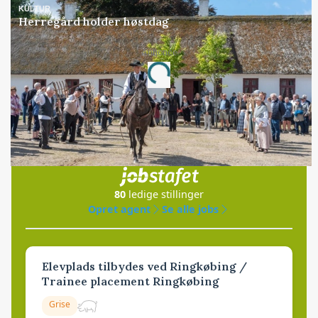
KULTUR
Herregård holder høstdag
Annonce
Loading...
Jobs
i samarbejde med
80
ledige stillinger
Opret agent
Se alle jobs
Elevplads tilbydes ved Ringkøbing /
Trainee placement Ringkøbing
Grise