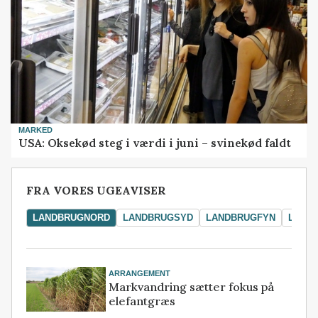
MARKED
USA: Oksekød steg i værdi i juni – svinekød faldt
FRA VORES UGEAVISER
LANDBRUGNORD
LANDBRUGSYD
LANDBRUGFYN
LAND
ARRANGEMENT
Markvandring sætter fokus på
elefantgræs