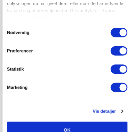
oplysninger, du har givet dem, eller som de har indsamlet
fra din brug af deres tjenester. Du samtykker til vores
LEDER
cookies, hvis du fortsætter med at anvende vores
Det er en uskik at udlægge et røgslør om
hjemmeside.
økoproduktion
Samtykkevalg
Nødvendig
Annonce
Loading...
Præferencer
Statistik
HØST-TOUR
Marketing
Vis detaljer
OK