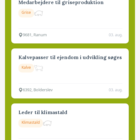
Medarbejdere til griseproduktion
Grise
9681, Ranum
03. aug.
Kalvepasser til ejendom i udvikling søges
Kalve
6392, Bolderslev
03. aug.
Leder til klimastald
Klimastald