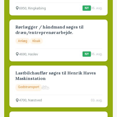
6950, Ringkøbing
06. aug.
NY
Rørlægger / håndmand søges til
dræn/entreprenørarbejde.
Anlæg
Kloak
4690, Haslev
06. aug.
NY
Lastbilchauffør søges til Henrik Haves
Maskinstation
Godstransport
4700, Næstved
03. aug.