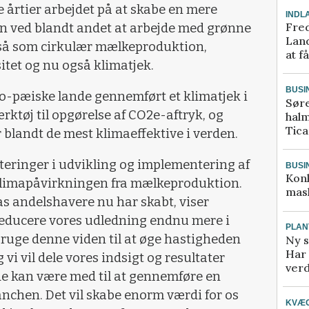
e årtier arbejdet på at skabe en mere
INDL
Fred
 ved blandt andet at arbejde med grønne
Land
, så som cirkulær mælkeproduktion,
at f
itet og nu også klimatjek.
BUSI
uro-pæiske lande gennemført et klimatjek i
Sør
rktøj til opgørelse af CO2e-aftryk, og
halm
Tic
 blandt de mest klimaeffektive i verden.
steringer i udvikling og implementering af
BUSI
Kon
 klimapåvirkningen fra mælkeproduktion.
mask
s andelshavere nu har skabt, viser
il reducere vores udledning endnu mere i
PLAN
l bruge denne viden til at øge hastigheden
Ny s
Har 
vi vil dele vores indsigt og resultater
verd
de kan være med til at gennemføre en
ranchen.
Det vil skabe enorm værdi for os
KVÆ