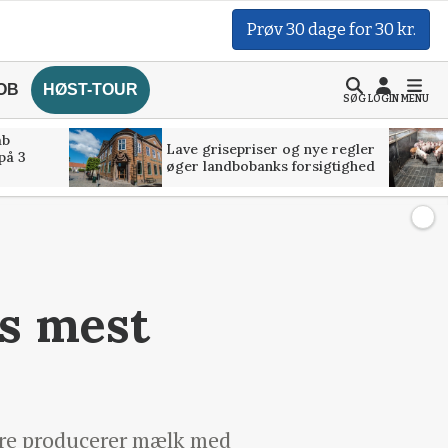
Prøv 30 dage for 30 kr.
OB
HØST-TOUR
SØG
LOGIN
MENU
åb
Lave grisepriser og nye regler
på 3
øger landbobanks forsigtighed
s mest
avere producerer mælk med