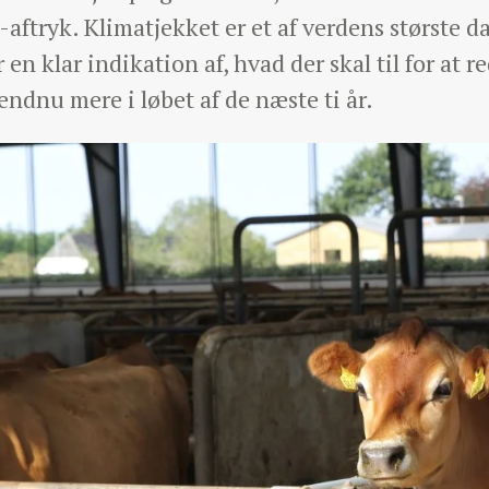
-aftryk. Klimatjekket er et af verdens største d
n klar indikation af, hvad der skal til for at 
ndnu mere i løbet af de næste ti år.