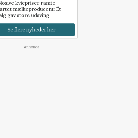
losive kviepriser ramte
artet mælkeproducent: Ét
alg gav store udsving
Se flere nyheder her
Annonce