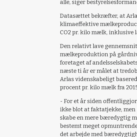
alle
, siger bestyrelsesforman
Datasættet bekræfter, at Ar
klimaeffektive mælkeproduce
CO2 pr. kilo mælk, inklusive
Den relativt lave gennemsnit
mælkeproduktion på gårdnive
foretaget af andelsselskabets
næste ti år er målet at tredo
Arlas videnskabeligt basere
procent pr. kilo mælk fra 201
- For et år siden offentliggjo
ikke blot at faktatjekke, men
skabe en mere bæredygtig mej
bestemt meget opmuntrende nu 
det arbejde med bæredygtighe