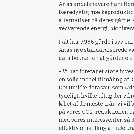
Arlas andelshavere har i fler
bæredygtig mælkeproduktion
alternativer på deres gårde
vedvarende energi, biodivers
I alt har 7.986 gårde i syv e
Arlas nye standardiserede væ
data bekræfter, at gårdene er
- Vi har foretaget store inve
en solid model til måling af
Det unikke datasæt, som Arla
tydeligt, hvilke tiltag der v
løbet af de næste ti år. Vi vi
på vores CO2-reduktioner, og 
med vores interessenter, så 
effektiv omstilling af hele b