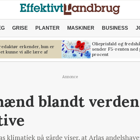
ÆG
GRISE
PLANTER
MASKINER
BUSINESS
J
Olieprisfald og fredsh
predaktør erkender, hun er
sender F5-renten ned 
et kunne vi alle lære af
procent
Annonce
mænd blandt verden
tive
rlas klimatjek på gårde viser, at Arlas andelsh