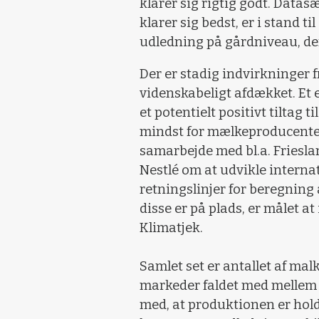
klarer sig rigtig godt. Datas
klarer sig bedst, er i stand 
udledning på gårdniveau, der
Der er stadig indvirkninger 
videnskabeligt afdækket. Et 
et potentielt positivt tiltag 
mindst for mælkeproducenter 
samarbejde med bl.a. Friesl
Nestlé om at udvikle interna
retningslinjer for beregning 
disse er på plads, er målet a
Klimatjek.
Samlet set er antallet af ma
markeder faldet med mellem 
med, at produktionen er holdt