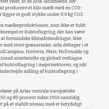
ættet viser, at de Arla-landmænd, der
til at producere et kilo mælk med en CO2-
 ligger et godt stykke under 0,9 kg CO2.
fra mælkeproduktionen, som ikke er fuldt
eksempel er kulstoflagring, der kan være
til at formindske klimaforandringer, ikke
med store græsarealer. Arla deltager i et
andCampina, Fonterra, Mars, McDonalds og
tionalt anerkendte og globalt vedtagne
af kulstoflagring i mejerisektoren, og når
t indarbejde måling af kulstoflagring i
lkekøer på Arlas centrale europæiske
50 og 80 procent siden 1950 samtidig
 på et stabilt niveau med et betydeligt