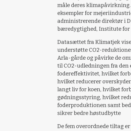
måle deres klimapåvirkning. 
eksempler for mejeriindustrie
administrerende direktør i
bæredygtighed, Institute for
Datasættet fra Klimatjek vise
understøtte CO2-reduktioner
Arla-gårde og påvirke de områ
til CO2-udledningen fra den e
fodereffektivitet,
hvilket for
hvilket reducerer overskyden
langt liv for koen,
hvilket fo
gødningsstyring,
hvilket re
foderproduktionen
samt bed
sikrer bedre høstudbytte
De fem overordnede tiltag er 