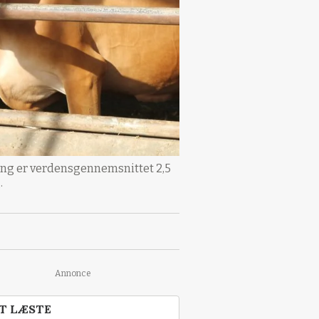
ing er verdensgennemsnittet 2,5
.
Annonce
T LÆSTE