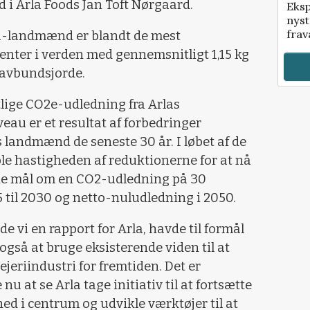
d i Arla Foods Jan Toft Nørgaard.
Eksp
nyst
frav
la-landmænd er blandt de mest
nter i verden med gennemsnitligt 1,15 kg
 lavbundsjorde.
lige CO2e-udledning fra Arlas
au er et resultat af forbedringer
 landmænd de seneste 30 år. I løbet af de
ble hastigheden af reduktionerne for at nå
de mål om en CO2-udledning på 30
5 til 2030 og netto-nuludledning i 2050.
rde vi en rapport for Arla, havde til formål
 også at bruge eksisterende viden til at
eriindustri for fremtiden. Det er
at se Arla tage initiativ til at fortsætte
d i centrum og udvikle værktøjer til at