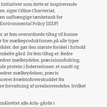
Initiativer som dette er inspirerende
n, siger Céline Charveriat,
 Den uafhængige tænketank for
 Environmental Policy (IEEP)
r, at fem overordnede tiltag vil kunne
 for mælkeproduktionen på alle typer
der, der gør den største forskel i forhold
nkelte gård. De fem tiltag er: Bedre
bedrer mælkeydelse,
præcisionsfodring,
de protein i foderrationer,
et sundt og
rbedrer mælkeydelsen
, præcis
ducerer kvælstofoverskuddet fra
re forvaltning af arealanvendelse,
hvilket
målrettet alle Arla-gårde i