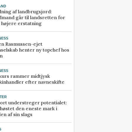
AND
ning af landbrugsjord:
mand går til landsretten for
å højere erstatning
NESS
en Rasmussen-ejet
selskab henter ny topchef hos
an
NESS
kurs rammer midtjysk
inhandler efter navneskifte
TER
ort understreger potentialet:
høstet den eneste mark i
en af sin slags
G