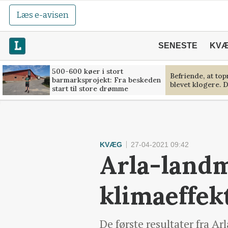
Læs e-avisen
SENESTE
KV
500-600 køer i stort
Befriende, at to
barmarksprojekt: Fra beskeden
blevet klogere. D
start til store drømme
KVÆG
27-04-2021 09:42
Arla-land
klimaeffek
De første resultater fra A