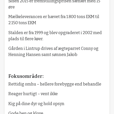
Siden 2015 er fremstillingsprisen sænket med 15
øre
Mælkeleverancen er hævet fra 1.800 tons EKM til
2.150 tons EKM
Stalden er fra 1999 og blev opgraderet i 2002 med
plads til flere køer.
Gården i Lintrup drives af ægteparret Conny og
Henning Hansen samt sønnen Jakob
Fokusområder:
Rettidig omhu – hellere forebygge end behandle
Reager hurtigt – vent ikke
Kig på dine dyr og hold opsyn
Gode ben og klove