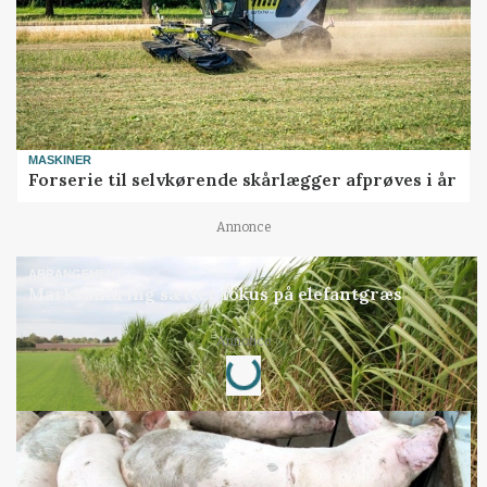
MASKINER
Forserie til selvkørende skårlægger afprøves i år
Annonce
ARRANGEMENT
Markvandring sætter fokus på elefantgræs
Annonce
Loading...