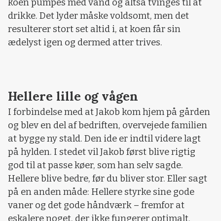
koen pumpes med vand og altså tvinges til at
drikke. Det lyder måske voldsomt, men det
resulterer stort set altid i, at koen får sin
ædelyst igen og dermed atter trives.
Hellere lille og vågen
I forbindelse med at Jakob kom hjem på gården
og blev en del af bedriften, overvejede familien
at bygge ny stald. Den ide er indtil videre lagt
på hylden. I stedet vil Jakob først blive rigtig
god til at passe køer, som han selv sagde.
Hellere blive bedre, før du bliver stor. Eller sagt
på en anden måde: Hellere styrke sine gode
vaner og det gode håndværk – fremfor at
eskalere noget, der ikke fungerer optimalt.