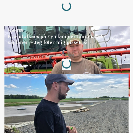
Loading...
PLANTER
Kvælstofkaos på Fyn lammer landmænds
såplaner: - Jeg føler mig pisset på
Annonce
Loading...