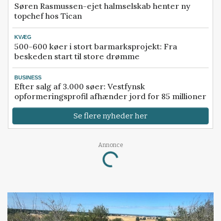
Søren Rasmussen-ejet halmselskab henter ny
topchef hos Tican
KVÆG
500-600 køer i stort barmarksprojekt: Fra
beskeden start til store drømme
BUSINESS
Efter salg af 3.000 søer: Vestfynsk
opformeringsprofil afhænder jord for 85 millioner
Se flere nyheder her
Loading...
Annonce