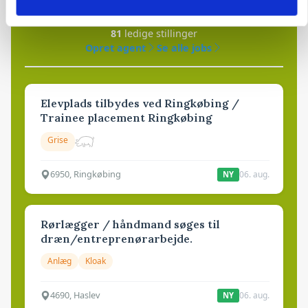
81
ledige stillinger
Opret agent
Se alle jobs
Elevplads tilbydes ved Ringkøbing /
Trainee placement Ringkøbing
Grise
6950, Ringkøbing
06. aug.
NY
Rørlægger / håndmand søges til
dræn/entreprenørarbejde.
Anlæg
Kloak
4690, Haslev
06. aug.
NY