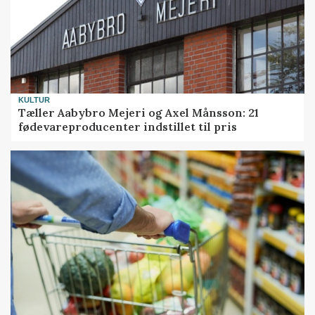
KULTUR
Tæller Aabybro Mejeri og Axel Månsson: 21
fødevareproducenter indstillet til pris