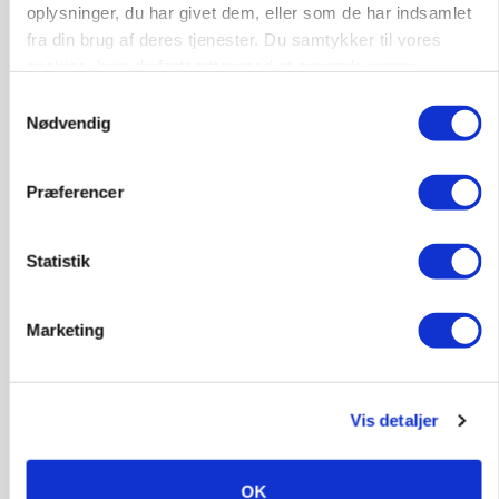
oplysninger, du har givet dem, eller som de har indsamlet
fra din brug af deres tjenester. Du samtykker til vores
cookies, hvis du fortsætter med at anvende vores
hjemmeside.
Samtykkevalg
AGROMEK
Ny Kartoffeldag på Agromek skal samle hele
Nødvendig
værdikæden om ny teknologi
Præferencer
Annonce
GRISE
Danish Crown slår igen i noteringsstrid: Tysk
Statistik
gab er 3 kroner – ikke 4,30
Loading...
Marketing
Annonce
Vis detaljer
Jobs
OK
i samarbejde med