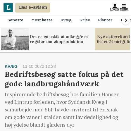
Læs e-avisen
LOGIN
MENU
Seneste
Mest læste
Kvæg
Grise
Planter
Mask
Det er en uskik at udlægge et
Nye aktierekorde
røgslør om økoproduktion
fra et 24-årigt f
KVÆG
13-10-2020 12:28
Bedriftsbesøg satte fokus på det
gode landbrugshåndværk
Inspirerende bedriftsbesøg hos familien Hansen
ved Lintrup forleden, hvor Syddansk Kvæg i
samarbejde med SLF havde inviteret til en snak
om gode vaner i stalden samt lav dødelighed og
høj ydelse blandt gårdens dyr