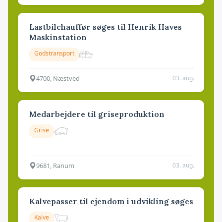
Lastbilchauffør søges til Henrik Haves
Maskinstation
Godstransport
4700, Næstved
03. aug.
Medarbejdere til griseproduktion
Grise
9681, Ranum
03. aug.
Kalvepasser til ejendom i udvikling søges
Kalve