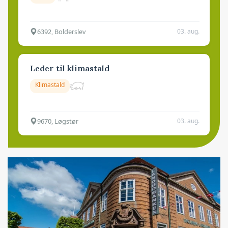
6392, Bolderslev
03. aug.
Leder til klimastald
Klimastald
9670, Løgstør
03. aug.