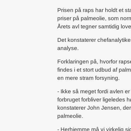
Prisen på raps har holdt et st
priser på palmeolie, som no
Årets avl tegner samtidig l
Det konstaterer chefanalytik
analyse.
Forklaringen på, hvorfor rapse
findes i et stort udbud af pa
en mere stram forsyning.
- Ikke så meget fordi avlen er
forbruget forbliver ligeledes hø
konstaterer John Jensen, der
palmeolie.
- Herhjemme må vi virkelig si