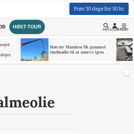
Prøv 30 dage for 30 kr.
OB
HØST-TOUR
SØG
LOGIN
MENU
ieejet
Største Manitou fik gammel
vindmølle til at snurre igen
edejer
almeolie