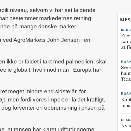
abilt niveau, selvom vi har set faldende
rmalt bestemmer markedernes retning.
MES
ovende på mange danske marker.
INDL
Fred
er ved AgroMarkets John Jensen i en
Land
at f
n ikke er faldet i takt med palmeolien, skal
BUSI
Sør
lmeolie globalt, hvorimod man i Europa har
halm
Tic
 ret meget mindre end sidste år, for
BUSI
Kon
jt, men fordi vores import er faldet kraftigt,
mask
 dog forventer en opbremsning i prisen på
PLAN
Ny s
ge, at rapsen har klaret udfordringerne