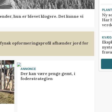
PLAN
Ny so
ender, hun er blevet klogere. Det kunne vi
Har 
verde
KVÆG
Ekspl
stfynsk opformeringsprofil afhænder jord for
nyst
frava
ANNONCE
Der kan være penge gemt, i
foderstrategien