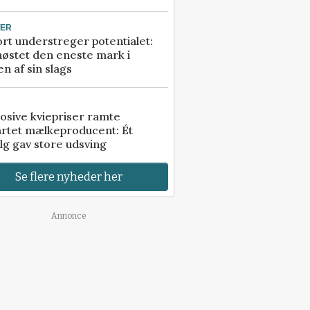
TER
rt understreger potentialet:
høstet den eneste mark i
n af sin slags
osive kviepriser ramte
artet mælkeproducent: Ét
lg gav store udsving
Se flere nyheder her
Annonce