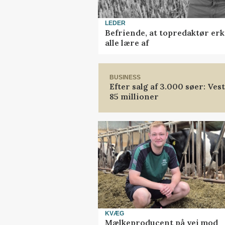
LEDER
Befriende, at topredaktør erk
alle lære af
BUSINESS
Efter salg af 3.000 søer: Ve
85 millioner
KVÆG
Mælkeproducent på vej mod