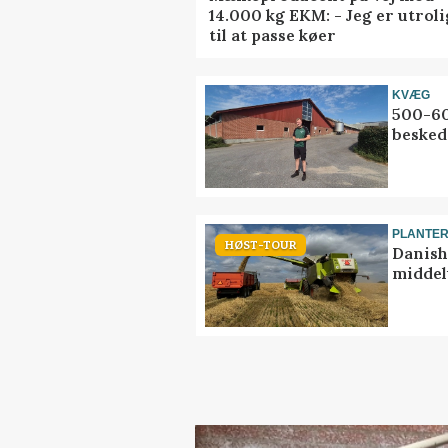
14.000 kg EKM: - Jeg er utrol
til at passe køer
KVÆG
500-60
besked
PLANTE
HØST-TOUR
Danish
middel