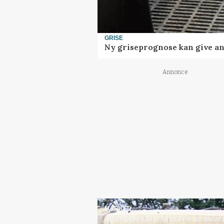
GRISE
Ny griseprognose kan give anl
Annonce
MARKED
AgroMarkets: Mindre konkurr