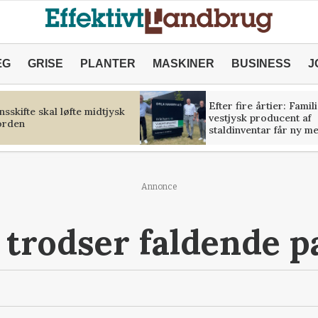
ÆG
GRISE
PLANTER
MASKINER
BUSINESS
J
Efter fire årtier: Famil
sskifte skal løfte midtjysk
vestjysk producent af
orden
staldinventar får ny m
Annonce
s trodser faldende p