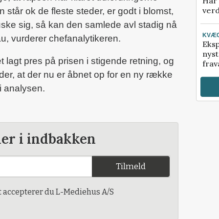
Har 
verd
 står ok de fleste steder, er godt i blomst,
uske sig, så kan den samlede avl stadig nå
KVÆ
u, vurderer chefanalytikeren.
Eksp
nyst
 lagt pres på prisen i stigende retning, og
frav
er, at der nu er åbnet op for en ny række
 i analysen.
der i indbakken
Tilmeld
t accepterer du L-Mediehus A/S