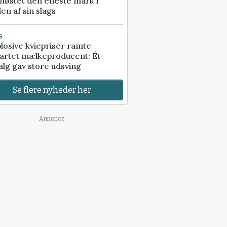
høstet den eneste mark i
en af sin slags
G
losive kviepriser ramte
artet mælkeproducent: Ét
alg gav store udsving
Se flere nyheder her
Annonce