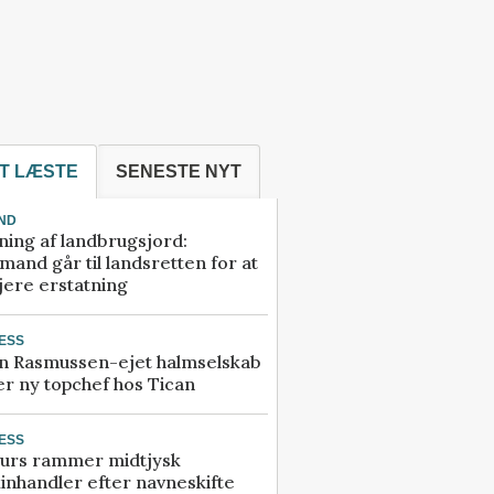
T LÆSTE
SENESTE NYT
ND
ning af landbrugsjord:
and går til landsretten for at
jere erstatning
ESS
n Rasmussen-ejet halmselskab
r ny topchef hos Tican
ESS
urs rammer midtjysk
inhandler efter navneskifte