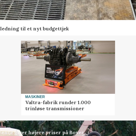
edning til et nyt budgettjek
MASKINER
Valtra-fabrik runder 1.000
trinløse transmissioner
ence giver højere priser på Boxer