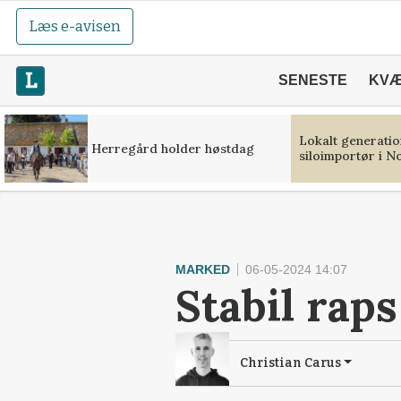
Læs e-avisen
SENESTE
KV
Lokalt generation
Herregård holder høstdag
siloimportør i N
MARKED
06-05-2024 14:07
Stabil rap
Christian Carus