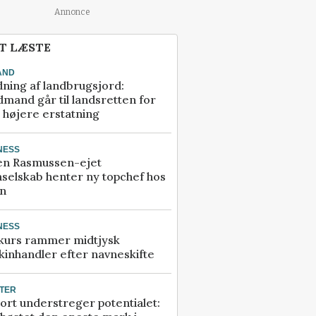
Annonce
T LÆSTE
AND
ning af landbrugsjord:
mand går til landsretten for
å højere erstatning
NESS
en Rasmussen-ejet
selskab henter ny topchef hos
an
NESS
kurs rammer midtjysk
inhandler efter navneskifte
TER
ort understreger potentialet: