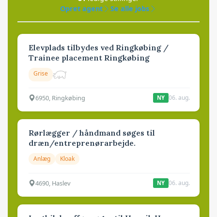
Opret agent
Se alle jobs
Elevplads tilbydes ved Ringkøbing /
Trainee placement Ringkøbing
Grise
6950, Ringkøbing
06. aug.
NY
Rørlægger / håndmand søges til
dræn/entreprenørarbejde.
Anlæg
Kloak
4690, Haslev
06. aug.
NY