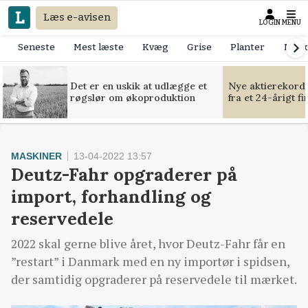
Læs e-avisen
LOGIN
MENU
Seneste
Mest læste
Kvæg
Grise
Planter
Mask
Det er en uskik at udlægge et
Nye aktierekorde
røgslør om økoproduktion
fra et 24-årigt f
MASKINER
13-04-2022 13:57
Deutz-Fahr opgraderer på
import, forhandling og
reservedele
2022 skal gerne blive året, hvor Deutz-Fahr får en
”restart” i Danmark med en ny importør i spidsen,
der samtidig opgraderer på reservedele til mærket.