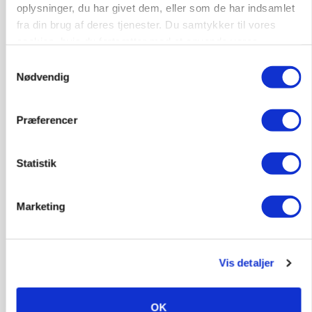
6392, Bolderslev
03. aug.
oplysninger, du har givet dem, eller som de har indsamlet
fra din brug af deres tjenester. Du samtykker til vores
cookies, hvis du fortsætter med at anvende vores
Leder til klimastald
hjemmeside.
Samtykkevalg
Nødvendig
Klimastald
Præferencer
9670, Løgstør
03. aug.
Statistik
Marketing
Vis detaljer
OK