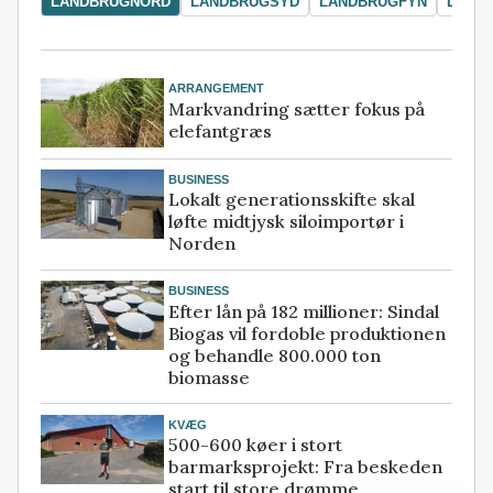
LANDBRUGNORD
LANDBRUGSYD
LANDBRUGFYN
LAND
ARRANGEMENT
Markvandring sætter fokus på
elefantgræs
BUSINESS
Lokalt generationsskifte skal
løfte midtjysk siloimportør i
Norden
BUSINESS
Efter lån på 182 millioner: Sindal
Biogas vil fordoble produktionen
og behandle 800.000 ton
biomasse
KVÆG
500-600 køer i stort
barmarksprojekt: Fra beskeden
start til store drømme