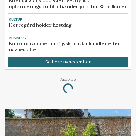
Efter salg af 3.000 søer: Vestfynsk
opformeringsprofil afhænder jord for 85 millioner
KULTUR
Herregård holder høstdag
BUSINESS
Konkurs rammer midtjysk maskinhandler efter
navneskifte
Se flere nyheder her
Annonce
Loading...