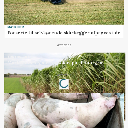
MASKINER
Forserie til selvkørende skårlægger afprøves i år
Annonce
ARRANGEMENT
Markvandring sætter fokus på elefantgræs
Loading...
Annonce