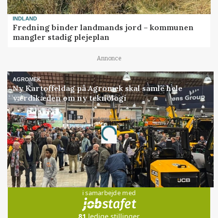
INDLAND
Fredning binder landmands jord – kommunen
mangler stadig plejeplan
Annonce
AGROMEK
Ny Kartoffeldag på Agromek skal samle hele
værdikæden om ny teknologi
Annonce
Loading...
Jobs
i samarbejde med
81
ledige stillinger