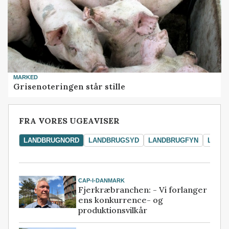
MARKED
Grisenoteringen står stille
FRA VORES UGEAVISER
LANDBRUGNORD
LANDBRUGSYD
LANDBRUGFYN
LAND
CAP-I-DANMARK
Fjerkræbranchen: - Vi forlanger
ens konkurrence- og
produktionsvilkår