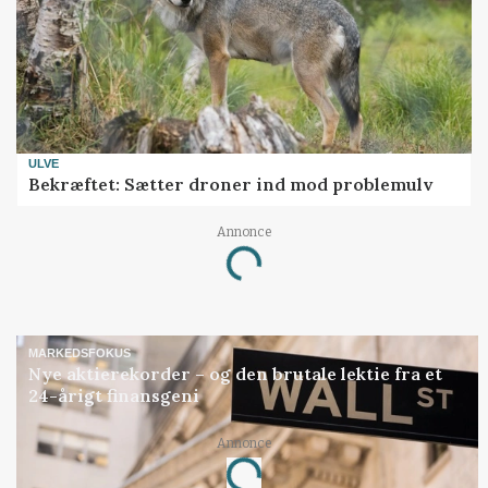
ULVE
Bekræftet: Sætter droner ind mod problemulv
Annonce
Loading...
MARKEDSFOKUS
Nye aktierekorder – og den brutale lektie fra et
24-årigt finansgeni
Annonce
Loading...