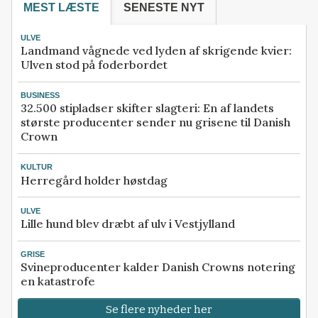
MEST LÆSTE
SENESTE NYT
ULVE
Landmand vågnede ved lyden af skrigende kvier:
Ulven stod på foderbordet
BUSINESS
32.500 stipladser skifter slagteri: En af landets
største producenter sender nu grisene til Danish
Crown
KULTUR
Herregård holder høstdag
ULVE
Lille hund blev dræbt af ulv i Vestjylland
GRISE
Svineproducenter kalder Danish Crowns notering
en katastrofe
Se flere nyheder her