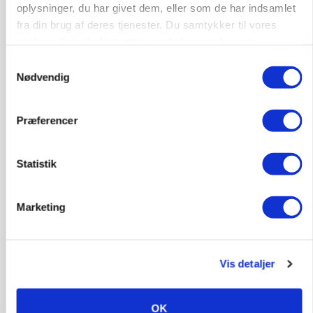
oplysninger, du har givet dem, eller som de har indsamlet
Grise
fra din brug af deres tjenester. Du samtykker til vores
cookies, hvis du fortsætter med at anvende vores
hjemmeside.
9681, Ranum
03. aug.
Samtykkevalg
Nødvendig
Kalvepasser til ejendom i udvikling søges
Præferencer
Kalve
Statistik
6392, Bolderslev
03. aug.
Marketing
Leder til klimastald
Klimastald
Vis detaljer
9670, Løgstør
03. aug.
OK