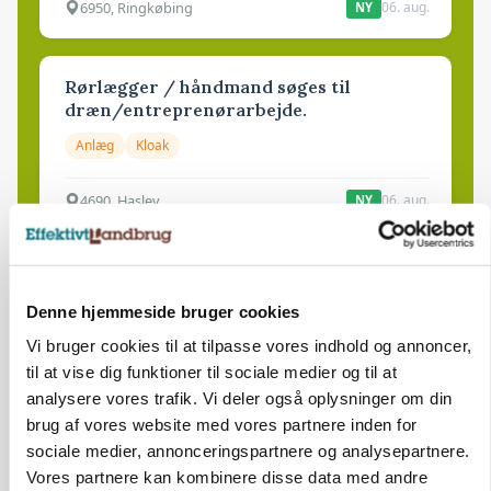
6950, Ringkøbing
06. aug.
NY
Rørlægger / håndmand søges til
dræn/entreprenørarbejde.
Anlæg
Kloak
4690, Haslev
06. aug.
NY
Lastbilchauffør søges til Henrik Haves
Maskinstation
Denne hjemmeside bruger cookies
Godstransport
Vi bruger cookies til at tilpasse vores indhold og annoncer,
til at vise dig funktioner til sociale medier og til at
4700, Næstved
03. aug.
analysere vores trafik. Vi deler også oplysninger om din
brug af vores website med vores partnere inden for
sociale medier, annonceringspartnere og analysepartnere.
Medarbejdere til griseproduktion
Vores partnere kan kombinere disse data med andre