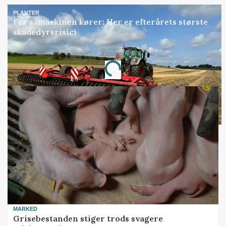
PLANTER
Før såmaskinen kører: Her er efterårets største
skadedyrsrisici
Annonce
Loading...
MARKED
Grisebestanden stiger trods svagere