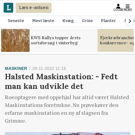
Læs e-avisen
LOGIN
MENU
Seneste
Mest læste
Kvæg
Grise
Planter
Mask
KWS Rallys topper årets
Fjerkræbranchen:
sortsforsøg i vinterbyg
konkurrence- og
MASKINER
29-11-2022 11:15
Halsted Maskinstation: - Fedt
man kan udvikle det
Roeoptagere med oppehjul har altid været Halsted
Maskinstations foretrukne. Nu prøvekører den
erfarne maskinstation en ny af slagsen fra
Grimme.