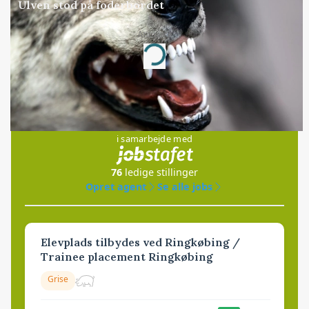
Ulven stod på foderbordet
Loading...
Annonce
Jobs
i samarbejde med
76
ledige stillinger
Opret agent
Se alle jobs
Elevplads tilbydes ved Ringkøbing /
Trainee placement Ringkøbing
Grise