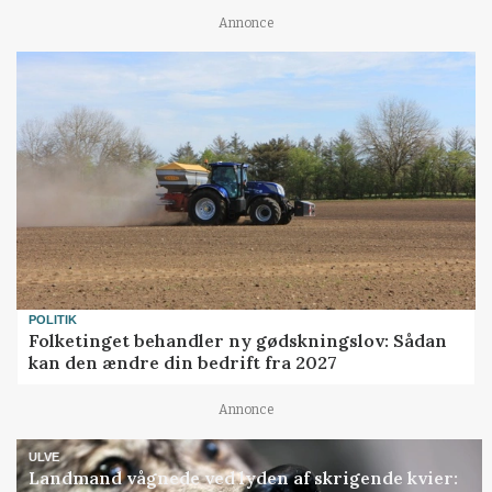
Annonce
POLITIK
Folketinget behandler ny gødskningslov: Sådan
kan den ændre din bedrift fra 2027
Annonce
ULVE
Landmand vågnede ved lyden af skrigende kvier: