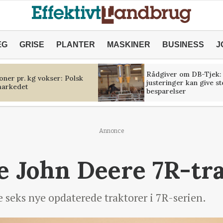
ÆG
GRISE
PLANTER
MASKINER
BUSINESS
J
Rådgiver om DB-Tjek:
oner pr. kg vokser: Polsk
justeringer kan give s
markedet
besparelser
Annonce
 John Deere 7R-tr
 seks nye opdaterede traktorer i 7R-serien.