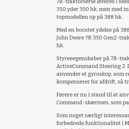
7R-traktorserie leveres i se
350 yder 350 hk, men med in
topmodellen op på 388 hk.
Med en boostet ydelse på 388 
John Deere 7R 350 Gen2-trakt
hk.
Styreeegenskaber på 7R-trak
ActiveCommand Steering 2. De
anvender et gyroskop, som r
kompenserer for afdrift, så t
Førere er nu i stand til at an
Command-skærmen, som passe
Som noget særligt interessan
forbedrede funktionalitet i