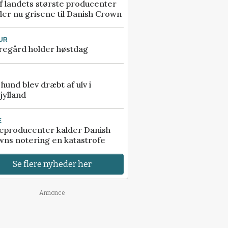
f landets største producenter
er nu grisene til Danish Crown
UR
regård holder høstdag
e hund blev dræbt af ulv i
jylland
E
eproducenter kalder Danish
ns notering en katastrofe
Se flere nyheder her
Annonce