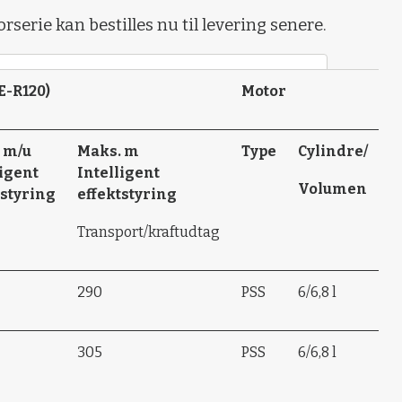
serie kan bestilles nu til levering senere.
E-R120)
Motor
 m/u
Maks. m
Type
Cylindre/
ligent
Intelligent
Volumen
tstyring
effektstyring
Transport/kraftudtag
290
PSS
6/6,8 l
305
PSS
6/6,8 l