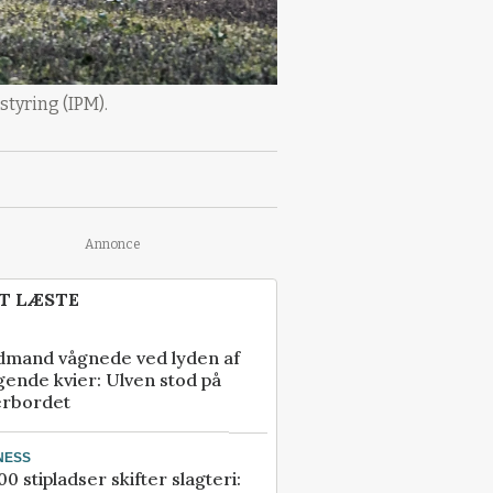
tyring (IPM).
Annonce
T LÆSTE
dmand vågnede ved lyden af
gende kvier: Ulven stod på
erbordet
NESS
00 stipladser skifter slagteri: