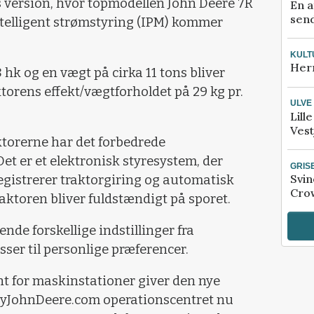
ks version, hvor topmodellen John Deere 7R
En a
send
telligent strømstyring (IPM) kommer
KULT
Her
hk og en vægt på cirka 11 tons bliver
orens effekt/vægtforholdet på 29 kg pr.
ULVE
Lill
Vest
torerne har det forbedrede
t er et elektronisk styresystem, der
GRIS
Svin
egistrerer traktorgiring og automatisk
Crow
raktoren bliver fuldstændigt på sporet.
vende forskellige indstillinger fra
r til personlige præferencer.
t for maskinstationer giver den nye
 MyJohnDeere.com operationscentret nu