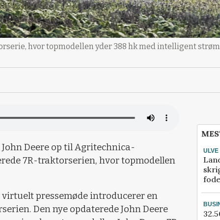
rserie, hvor topmodellen yder 388 hk med intelligent strøms
MES
 John Deere op til Agritechnica-
ULVE
Lan
cerede 7R-traktorserien, hvor topmodellen
skri
fod
 virtuelt pressemøde introducerer en
BUSI
rserien. Den nye opdaterede John Deere
32.5