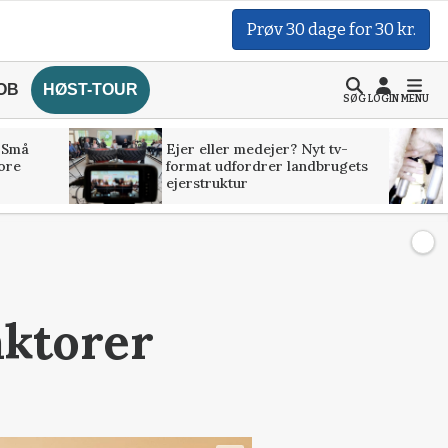
Prøv 30 dage for 30 kr.
OB
HØST-TOUR
SØG
LOGIN
MENU
 Små
Ejer eller medejer? Nyt tv-
tore
format udfordrer landbrugets
ejerstruktur
aktorer