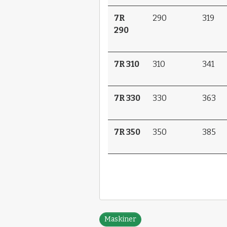
7R
290
319
290
7R 310
310
341
7R 330
330
363
7R 350
350
385
Maskiner