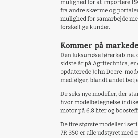
mulighed for at importere 
fra andre skærme og portaler
mulighed for samarbejde me
forskellige kunder.
Kommer på markede
Den luksuriøse førerkabine, 
sidste år på Agritechnica, e
opdaterede John Deere-model
medfølger, blandt andet be
De seks nye modeller, der st
hvor modelbetegnelse indiker
motor på 6,8 liter og boostef
De fire største modeller i se
7R 350 er alle udstyret med e