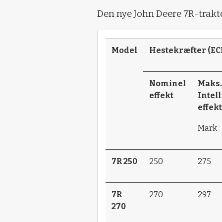
Den nye John Deere 7R-traktor
Model
Hestekræfter (EC
Nominel
Maks.
effekt
Intel
effek
Mark
7R 250
250
275
7R
270
297
270