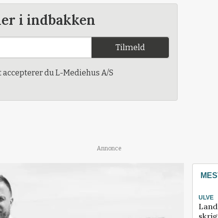
der i indbakken
Tilmeld
t accepterer du L-Mediehus A/S
Annonce
MES
ULVE
Land
skrig