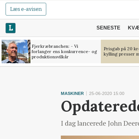
Læs e-avisen
SENESTE
KV
Fjerkræbranchen: - Vi
Prisgab på 20 kr
forlanger ens konkurrence- og
kylling presser 
produktionsvilkår
MASKINER
25-06-2020 15:00
Opdaterede
I dag lancerede John Deere