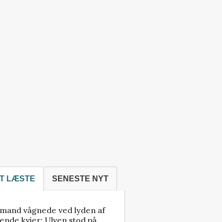
T LÆSTE
SENESTE NYT
mand vågnede ved lyden af
ende kvier: Ulven stod på