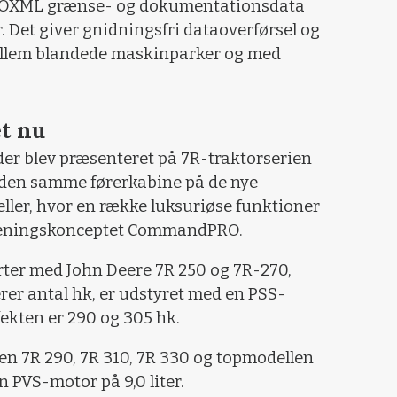
ISOXML grænse- og dokumentationsdata
. Det giver gnidningsfri dataoverførsel og
llem blandede maskinparker og med
t nu
der blev præsenteret på 7R-traktorserien
r den samme førerkabine på de nye
ler, hvor en række luksuriøse funktioner
tjeningskonceptet CommandPRO.
arter med John Deere 7R 250 og 7R-270,
er antal hk, er udstyret med en PSS-
fekten er 290 og 305 hk.
rien 7R 290, 7R 310, 7R 330 og topmodellen
n PVS-motor på 9,0 liter.