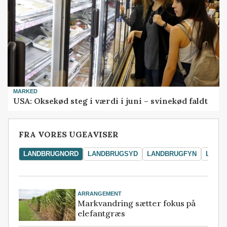
MARKED
USA: Oksekød steg i værdi i juni – svinekød faldt
FRA VORES UGEAVISER
LANDBRUGNORD
LANDBRUGSYD
LANDBRUGFYN
LAND
ARRANGEMENT
Markvandring sætter fokus på
elefantgræs