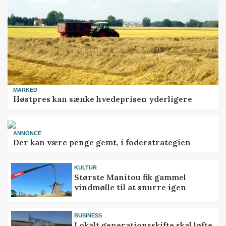
MARKED
Høstpres kan sænke hvedeprisen yderligere
ANNONCE
Der kan være penge gemt, i foderstrategien
KULTUR
Største Manitou fik gammel
vindmølle til at snurre igen
BUSINESS
Lokalt generationsskifte skal løfte