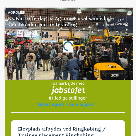
AGROMEK
Ny Kartoffeldag på Agromek skal samle hele
værdikæden om ny teknologi
Loading...
Annonce
Jobs
i samarbejde med
81
ledige stillinger
Opret agent
Se alle jobs
Elevplads tilbydes ved Ringkøbing /
Trainee placement Ringkøbing