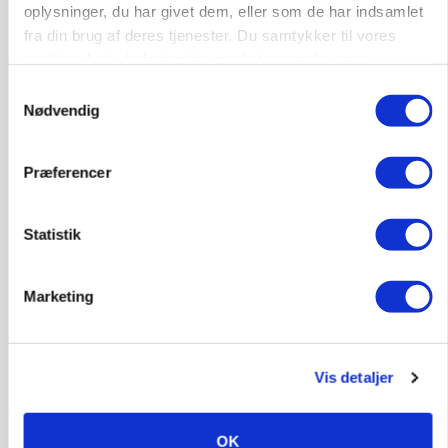
oplysninger, du har givet dem, eller som de har indsamlet
Grisenoteringen står stille
fra din brug af deres tjenester. Du samtykker til vores
cookies, hvis du fortsætter med at anvende vores
hjemmeside.
Samtykkevalg
Nødvendig
Præferencer
Statistik
Marketing
BUSINESS
32.500 stipladser skifter slagteri: En af landets
største producenter sender nu grisene til
Danish Crown
Vis detaljer
OK