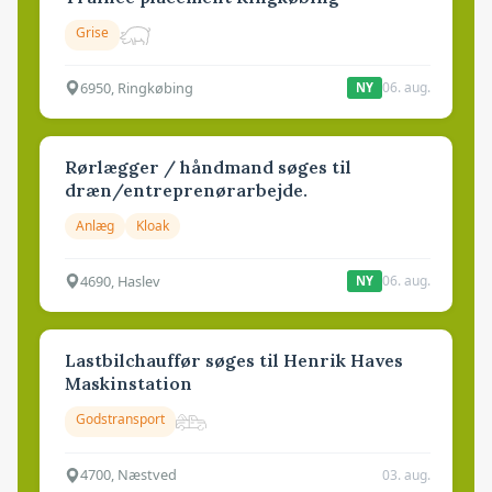
Grise
6950, Ringkøbing
06. aug.
NY
Rørlægger / håndmand søges til
dræn/entreprenørarbejde.
Anlæg
Kloak
4690, Haslev
06. aug.
NY
Lastbilchauffør søges til Henrik Haves
Maskinstation
Godstransport
4700, Næstved
03. aug.