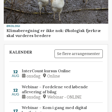
ØKOLOGI
Klimaberegning er ikke nok: Økologisk fjerkræ
skal vurderes bredere
KALENDER
Se flere arrangementer
InterCount kursus Online
12
AUG
onsdag
Online
Webinar – Fordelene ved løbende
12
aflevering af bilag
AUG
onsdag
Webinar - ONLINE
Webinar – Kom i gang med digital
17