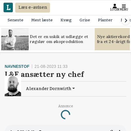
Læs e-avisen
LOGIN
MENU
Seneste
Mest læste
Kvæg
Grise
Planter
Mask
Det er en uskik at udlægge et
Nye aktierekorde
røgslør om økoproduktion
fra et 24-årigt f
NAVNESTOF
21-08-2023 11:33
L&F ansætter ny chef
Alexander Dornwirth
Loading...
Annonce