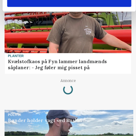
PLANTER
Kvælstofkaos på Fyn lammer landmænds
såplaner: - Jeg føler mig pisset på
Annonce
Loading...
POLITIK
Bønder holder vagt ved Rusland
Annonce