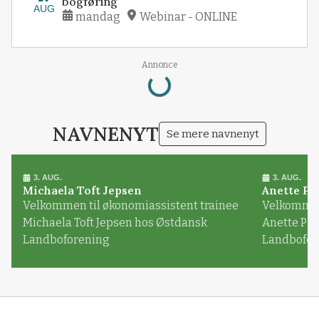
bogføring
AUG
mandag
Webinar - ONLINE
Annonce
Loading...
NAVNENYT
Se mere navnenyt
3. AUG.
3. AUG.
Michaela Toft Jepsen
Anette Pl
Velkommen til økonomiassistent trainee
Velkommen 
Michaela Toft Jepsen hos Østdansk
Anette Pl
Landboforening
Landbofor