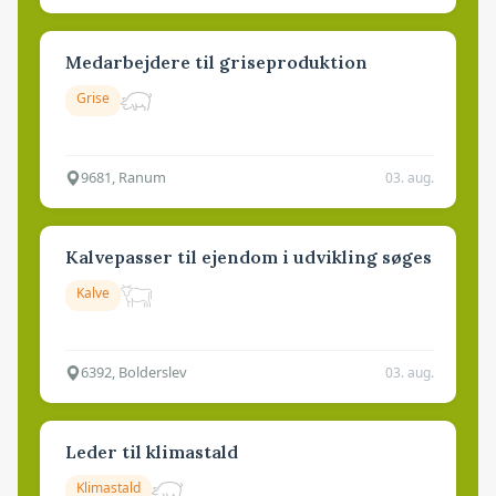
Medarbejdere til griseproduktion
Grise
9681, Ranum
03. aug.
Kalvepasser til ejendom i udvikling søges
Kalve
6392, Bolderslev
03. aug.
Leder til klimastald
Klimastald