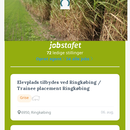
Loading...
Jobs
i samarbejde med
72
ledige stillinger
Opret agent
Se alle jobs
Elevplads tilbydes ved Ringkøbing /
Trainee placement Ringkøbing
Grise
6950, Ringkøbing
06. aug.