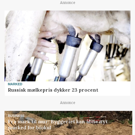
Annonce
MARKED
Russisk mælkepris dykker 23 procent
Annonce
BUSINESS
Fra mark til mur: Byggeriet kan åbne nyt
marked for biokul