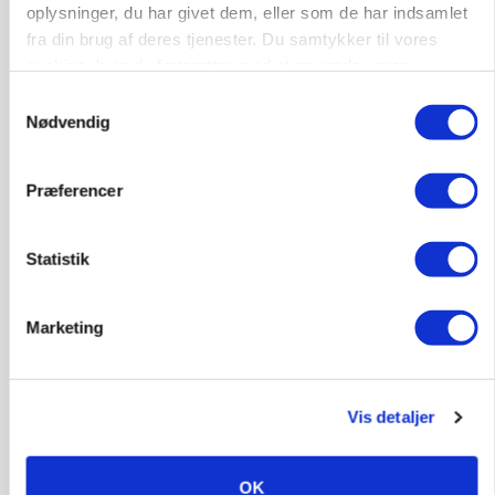
oplysninger, du har givet dem, eller som de har indsamlet
fra din brug af deres tjenester. Du samtykker til vores
cookies, hvis du fortsætter med at anvende vores
hjemmeside.
Samtykkevalg
Nødvendig
Præferencer
POLITIK
Folketinget behandler ny gødskningslov: Sådan
Statistik
kan den ændre din bedrift fra 2027
Marketing
Vis detaljer
OK