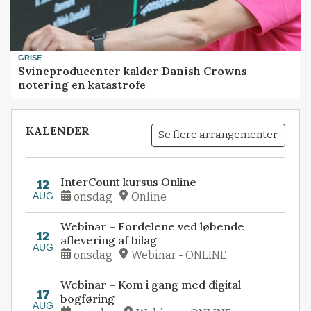
GRISE
Svineproducenter kalder Danish Crowns
notering en katastrofe
KALENDER
Se flere arrangementer
InterCount kursus Online
12
AUG
onsdag
Online
Webinar – Fordelene ved løbende
12
aflevering af bilag
AUG
onsdag
Webinar - ONLINE
Webinar – Kom i gang med digital
17
bogføring
AUG