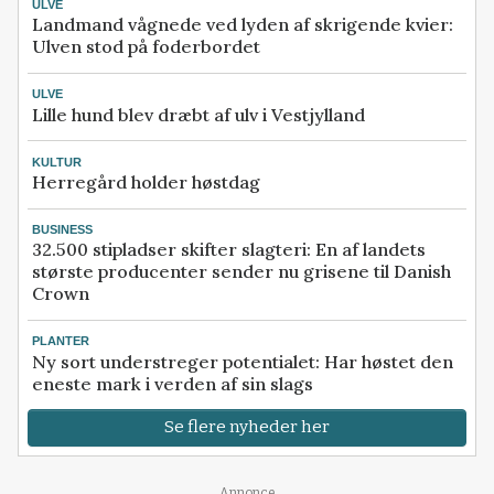
ULVE
Landmand vågnede ved lyden af skrigende kvier:
Ulven stod på foderbordet
ULVE
Lille hund blev dræbt af ulv i Vestjylland
KULTUR
Herregård holder høstdag
BUSINESS
32.500 stipladser skifter slagteri: En af landets
største producenter sender nu grisene til Danish
Crown
PLANTER
Ny sort understreger potentialet: Har høstet den
eneste mark i verden af sin slags
Se flere nyheder her
Annonce