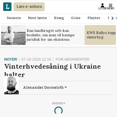
Læs e-avisen
LOGIN
MENU
Seneste
Mest læste
Kvæg
Grise
Planter
Mask
Kun landbruget selv kan
KWS Rallys toppe
beslutte, om man vil kæmpe
vinterbyg
juridisk for sin eksistens
NOTER
07-10-2020 12:16
FOR ABONNENTER
Vinterhvedesåning i Ukraine
halter
Alexander Dornwirth
Annonce
Loading...