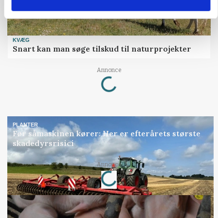
KVÆG
Snart kan man søge tilskud til naturprojekter
Loading...
Annonce
PLANTER
Før såmaskinen kører: Her er efterårets største
skadedyrsrisici
Loading...
Annonce