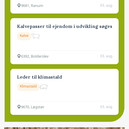
9681, Ranum
03. aug.
Kalvepasser til ejendom i udvikling søges
Kalve
6392, Bolderslev
03. aug.
Leder til klimastald
Klimastald
9670, Løgstør
03. aug.