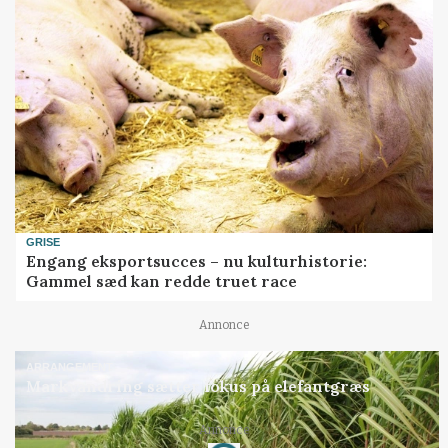
GRISE
Engang eksportsucces – nu kulturhistorie:
Gammel sæd kan redde truet race
Annonce
ARRANGEMENT
Markvandring sætter fokus på elefantgræs
Annonce