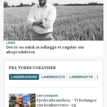
LEDER
Det er en uskik at udlægge et røgslør om
økoproduktion
FRA VORES UGEAVISER
LANDBRUGNORD
LANDBRUGSYD
LANDBRUGFYN
LAND
CAP-I-DANMARK
Fjerkræbranchen: - Vi forlanger
ens konkurrence- og