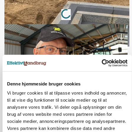
Loading...
Annonce
Denne hjemmeside bruger cookies
Vi bruger cookies til at tilpasse vores indhold og annoncer,
POLITIK
til at vise dig funktioner til sociale medier og til at
»Nu stopper I«: Landbrugsdebattør og
protestgruppe vil demonstrere mod ny
analysere vores trafik. Vi deler også oplysninger om din
gødskningslov
brug af vores website med vores partnere inden for
sociale medier, annonceringspartnere og analysepartnere.
Vores partnere kan kombinere disse data med andre