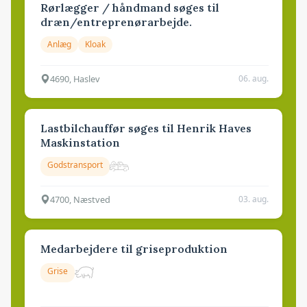
Rørlægger / håndmand søges til
dræn/entreprenørarbejde.
Anlæg
Kloak
4690, Haslev
06. aug.
Lastbilchauffør søges til Henrik Haves
Maskinstation
Godstransport
4700, Næstved
03. aug.
Medarbejdere til griseproduktion
Grise