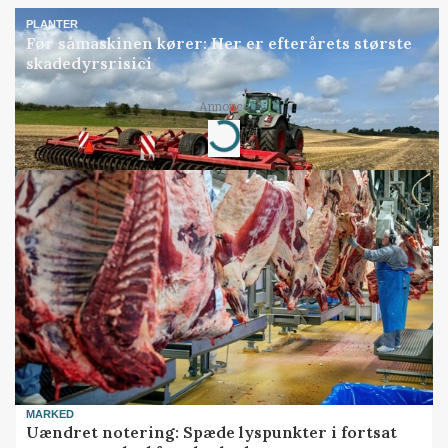
PLANTER
Før såmaskinen kører: Her er efterårets største
skadedyrsrisici
Annonce
Loading...
MARKED
Uændret notering: Spæde lyspunkter i fortsat