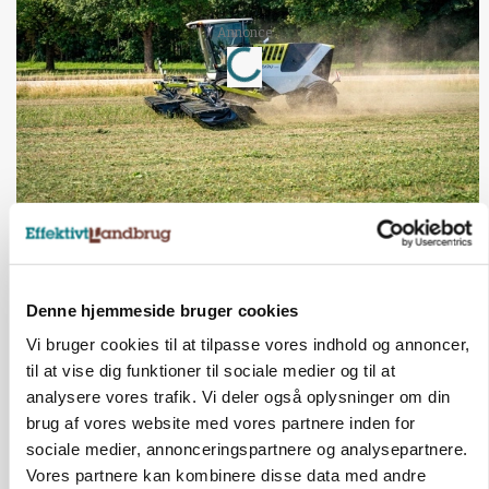
Loading...
Annonce
Jobs
i samarbejde med
77
ledige stillinger
Opret agent
Se alle jobs
Denne hjemmeside bruger cookies
Vi bruger cookies til at tilpasse vores indhold og annoncer,
Elevplads tilbydes ved Ringkøbing /
til at vise dig funktioner til sociale medier og til at
Trainee placement Ringkøbing
analysere vores trafik. Vi deler også oplysninger om din
Grise
brug af vores website med vores partnere inden for
sociale medier, annonceringspartnere og analysepartnere.
6950, Ringkøbing
06. aug.
Vores partnere kan kombinere disse data med andre
NY