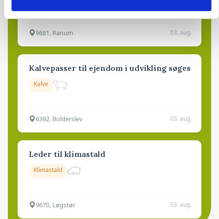
9681, Ranum
03. aug.
Kalvepasser til ejendom i udvikling søges
Kalve
6392, Bolderslev
03. aug.
Leder til klimastald
Klimastald
9670, Løgstør
03. aug.