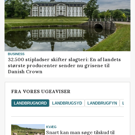
BUSINESS
32.500 stipladser skifter slagteri: En af landets
største producenter sender nu grisene til
Danish Crown
FRA VORES UGEAVISER
LANDBRUGNORD
LANDBRUGSYD
LANDBRUGFYN
LAND
KVÆG
Snart kan man søge tilskud til