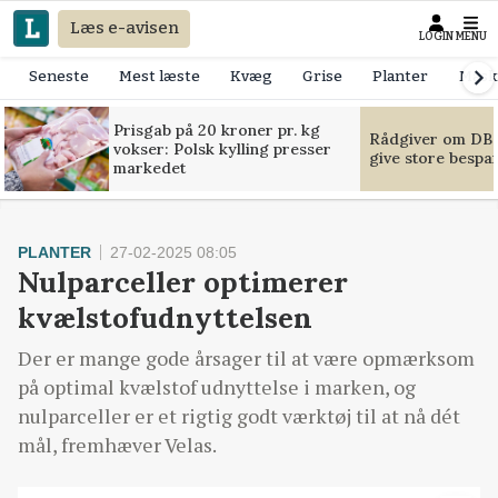
Læs e-avisen
LOGIN
MENU
Seneste
Mest læste
Kvæg
Grise
Planter
Mask
Prisgab på 20 kroner pr. kg
Rådgiver om DB-
vokser: Polsk kylling presser
give store bespa
markedet
PLANTER
27-02-2025 08:05
Nulparceller optimerer
kvælstofudnyttelsen
Der er mange gode årsager til at være opmærksom
på optimal kvælstof udnyttelse i marken, og
nulparceller er et rigtig godt værktøj til at nå dét
mål, fremhæver Velas.