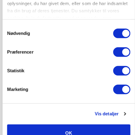
oplysninger, du har givet dem, eller som de har indsamlet
fra din brug af deres tjenester. Du samtykker til vores
Rørlægger / håndmand søges til
cookies, hvis du fortsætter med at anvende vores
dræn/entreprenørarbejde.
hjemmeside.
Samtykkevalg
Nødvendig
Anlæg
Kloak
4690, Haslev
06. aug.
NY
Præferencer
Lastbilchauffør søges til Henrik Haves
Statistik
Maskinstation
Godstransport
Marketing
4700, Næstved
03. aug.
Vis detaljer
Medarbejdere til griseproduktion
OK
Grise