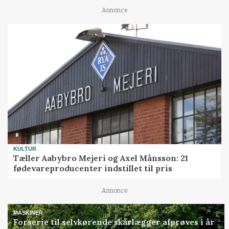
Annonce
KULTUR
Tæller Aabybro Mejeri og Axel Månsson: 21
fødevareproducenter indstillet til pris
Annonce
MASKINER
Forserie til selvkørende skårlægger afprøves i år