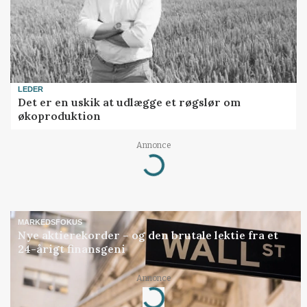
LEDER
Det er en uskik at udlægge et røgslør om
økoproduktion
Annonce
Loading...
MARKEDSFOKUS
Nye aktierekorder – og den brutale lektie fra et
24-årigt finansgeni
Annonce
Loading...