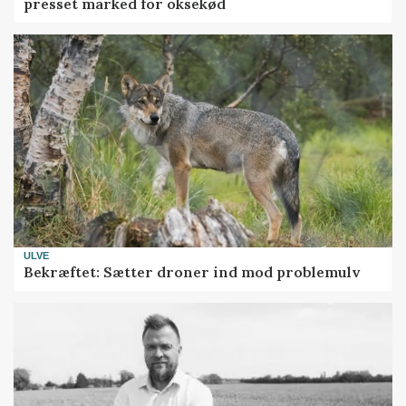
presset marked for oksekød
ULVE
Bekræftet: Sætter droner ind mod problemulv