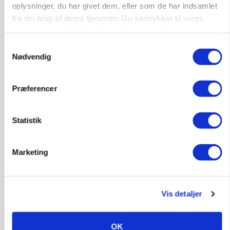
oplysninger, du har givet dem, eller som de har indsamlet
fra din brug af deres tjenester. Du samtykker til vores
cookies, hvis du fortsætter med at anvende vores
KVÆG
hjemmeside.
Snart kan man søge tilskud til naturprojekter
Samtykkevalg
Nødvendig
Annonce
Præferencer
PLANTER
Før såmaskinen kører: Her er efterårets største
skadedyrsrisici
Statistik
Annonce
Loading...
Marketing
Vis detaljer
OK