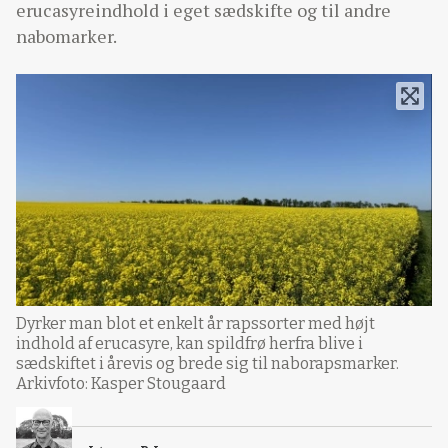
erucasyreindhold i eget sædskifte og til andre
nabomarker.
Dyrker man blot et enkelt år rapssorter med højt
indhold af erucasyre, kan spildfrø herfra blive i
sædskiftet i årevis og brede sig til naborapsmarker.
Arkivfoto: Kasper Stougaard