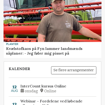
PLANTER
Kvælstofkaos på Fyn lammer landmænds
såplaner: - Jeg føler mig pisset på
KALENDER
Se flere arrangementer
InterCount kursus Online
12
AUG
onsdag
Online
Webinar – Fordelene ved løbende
12