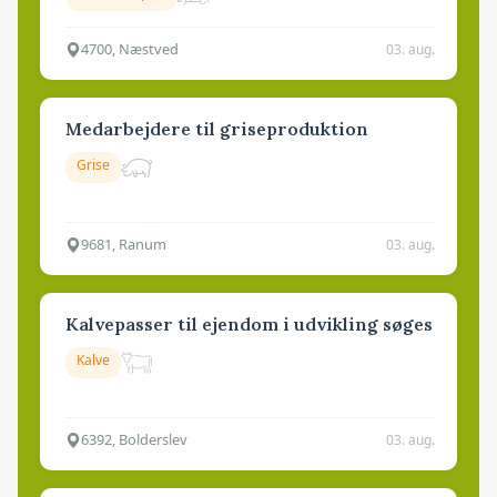
4700, Næstved
03. aug.
Medarbejdere til griseproduktion
Grise
9681, Ranum
03. aug.
Kalvepasser til ejendom i udvikling søges
Kalve
6392, Bolderslev
03. aug.