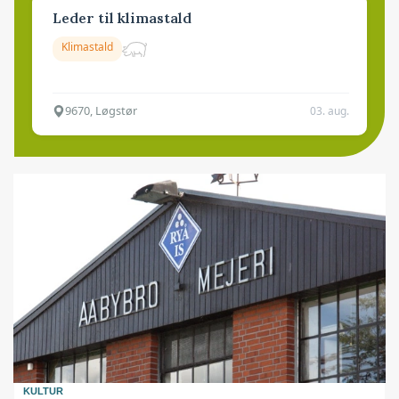
Leder til klimastald
Klimastald
9670, Løgstør
03. aug.
KULTUR