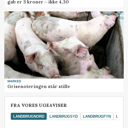
gab er 3 kroner – ikke 4,30
MARKED
Grisenoteringen står stille
FRA VORES UGEAVISER
LANDBRUGNORD
LANDBRUGSYD
LANDBRUGFYN
LAND