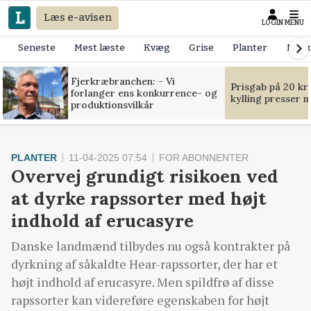
Læs e-avisen
LOGIN
MENU
Seneste
Mest læste
Kvæg
Grise
Planter
Mask
Fjerkræbranchen: - Vi
Prisgab på 20 kr
forlanger ens konkurrence- og
kylling presser 
produktionsvilkår
PLANTER
11-04-2025 07:54
FOR ABONNENTER
Overvej grundigt risikoen ved
at dyrke rapssorter med højt
indhold af erucasyre
Danske landmænd tilbydes nu også kontrakter på
dyrkning af såkaldte Hear-rapssorter, der har et
højt indhold af erucasyre. Men spildfrø af disse
rapssorter kan videreføre egenskaben for højt