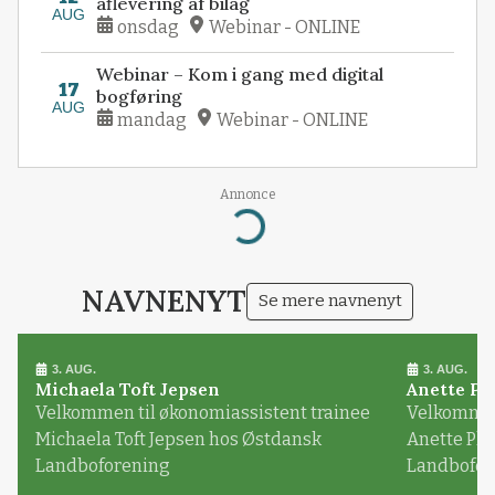
aflevering af bilag
AUG
onsdag
Webinar - ONLINE
Webinar – Kom i gang med digital
17
bogføring
AUG
mandag
Webinar - ONLINE
Annonce
Loading...
NAVNENYT
Se mere navnenyt
3. AUG.
3. AUG.
Michaela Toft Jepsen
Anette Pl
Velkommen til økonomiassistent trainee
Velkommen 
Michaela Toft Jepsen hos Østdansk
Anette Pl
Landboforening
Landbofor