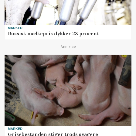
MARKED
Russisk mælkepris dykker 23 procent
Annonce
MARKED
Grisebestanden stiger trods svagere