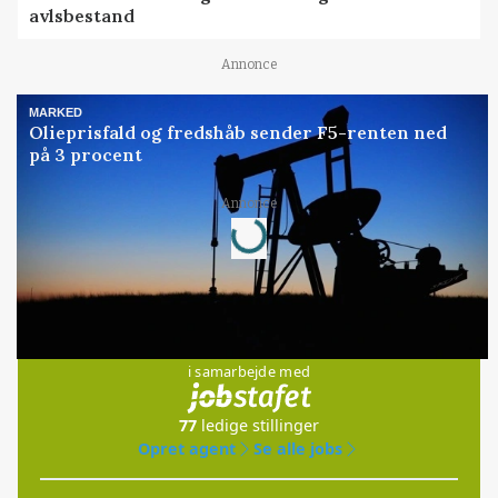
avlsbestand
Annonce
MARKED
Olieprisfald og fredshåb sender F5-renten ned
på 3 procent
Loading...
Annonce
Jobs
i samarbejde med
77
ledige stillinger
Opret agent
Se alle jobs