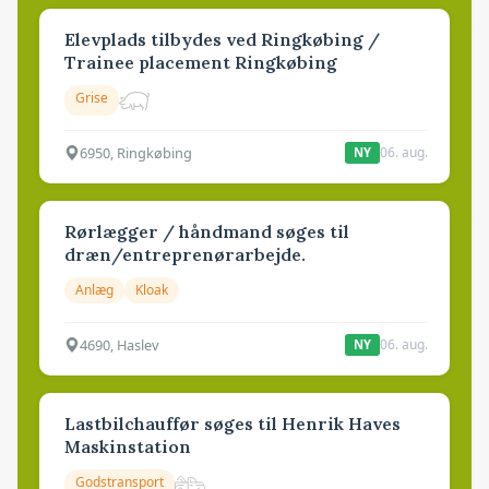
Elevplads tilbydes ved Ringkøbing /
Trainee placement Ringkøbing
Grise
6950, Ringkøbing
06. aug.
NY
Rørlægger / håndmand søges til
dræn/entreprenørarbejde.
Anlæg
Kloak
4690, Haslev
06. aug.
NY
Lastbilchauffør søges til Henrik Haves
Maskinstation
Godstransport