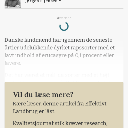
Jørgen P. Jensen
Loading...
Annonce
Danske landmænd har igennem de seneste
årtier udelukkende dyrket rapssorter med et
lavt indhold af erucasyre på 0,1 procent eller
lavere.
Det har været et mål, da sorter med et højt
indhold af erucasyre på 45-50 procent af den
totale fedsyremængde i rapsfrøene er uønskede
Vil du læse mere?
til foder og konsum på grund af risiko for
Kære læser, denne artikel fra Effektivt
sundhedsskadelige effekter på f.eks. hjertet.
Landbrug er låst.
Kvalitetsjournalistik kræver research,