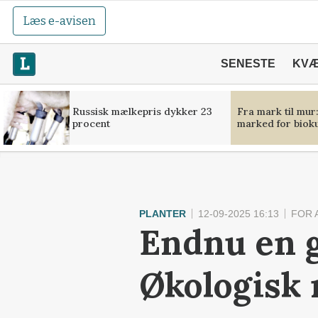
Læs e-avisen
SENESTE
KV
Russisk mælkepris dykker 23
Fra mark til mur
procent
marked for bioku
PLANTER
12-09-2025 16:13
FOR 
Endnu en g
Økologisk 