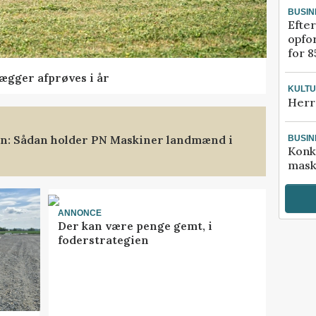
BUSIN
Efter
opfo
for 8
lægger afprøves i år
KULT
Herr
ten: Sådan holder PN Maskiner landmænd i
BUSIN
Konk
mask
ANNONCE
Der kan være penge gemt, i
foderstrategien