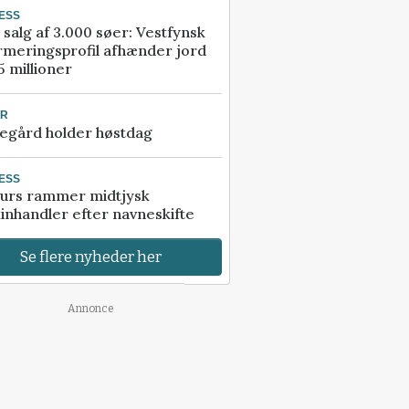
ESS
 salg af 3.000 søer: Vestfynsk
rmeringsprofil afhænder jord
5 millioner
UR
egård holder høstdag
ESS
urs rammer midtjysk
inhandler efter navneskifte
Se flere nyheder her
Annonce