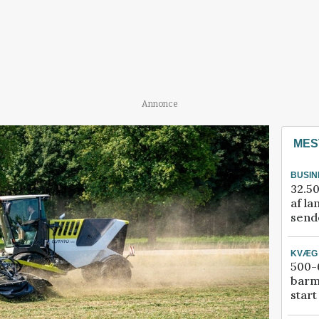
Annonce
MES
BUSIN
32.50
af la
sende
KVÆG
500-6
barm
start