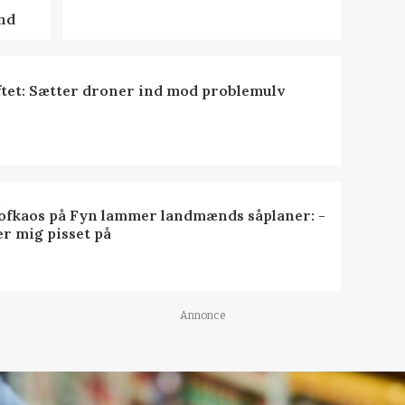
nd
tet: Sætter droner ind mod problemulv
R
ofkaos på Fyn lammer landmænds såplaner: -
er mig pisset på
Annonce