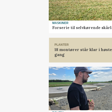
MASKINER
Forserie til selvkørende skår
PLANTER
18 montører står klar i høs
gang