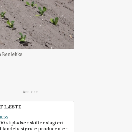
la Bønløkke
Annonce
T LÆSTE
NESS
00 stipladser skifter slagteri:
f landets største producenter