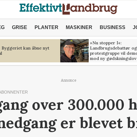
ÆG
GRISE
PLANTER
MASKINER
BUSINESS
J
»Nu stopper I«:
: Byggeriet kan åbne nyt
Landbrugsdebattør og
l
protestgruppe vil dem
mod ny gødskningslov
Annonce
ABONNENTER
ang over 300.000 h
nedgang er blevet 