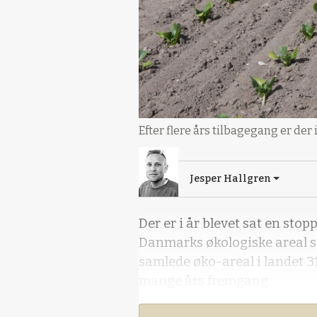
Efter flere års tilbagegang er der
Jesper Hallgren
Der er i år blevet sat en stop
Danmarks økologiske areal si
samlede øko-areal i landet 3
mange års fremgang.