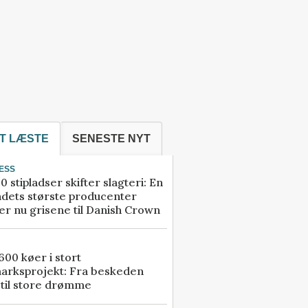
T LÆSTE
SENESTE NYT
ESS
0 stipladser skifter slagteri: En
ndets største producenter
r nu grisene til Danish Crown
00 køer i stort
arksprojekt: Fra beskeden
 til store drømme