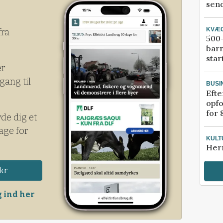
send
KVÆ
fra
500-
bar
star
er
gang til
BUSI
Efte
opfo
for 
yde dig et
age for
KULT
Her
kr
 ind her