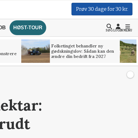
Prøv 30 dage for 30 kr.
OB
HØST-TOUR
SØG
LOGIN
MENU
Folketinget behandler ny
gødskningslov: Sådan kan den
onstrere
ændre din bedrift fra 2027
ektar:
brudt