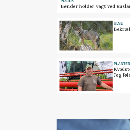
POLITIK
Bønder holder vagt ved Rusla
ULVE
Bekræf
PLANTE
Kvælst
Jeg føl