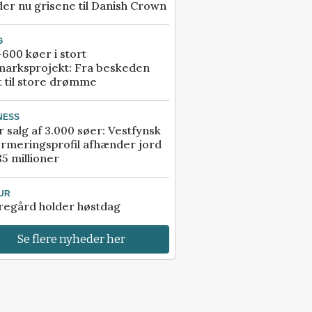
er nu grisene til Danish Crown
G
600 køer i stort
marksprojekt: Fra beskeden
t til store drømme
NESS
r salg af 3.000 søer: Vestfynsk
rmeringsprofil afhænder jord
85 millioner
UR
regård holder høstdag
Se flere nyheder her