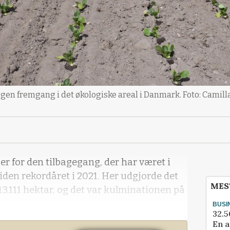
 igen fremgang i det økologiske areal i Danmark. Foto: Camil
per for den tilbagegang, der har været i
den rekordåret i 2021. Her udgjorde det
MES
13.111 hektar, og det var kulminationen på
BUSI
32.5
En a