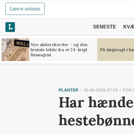
Læs e-avisen
SENESTE
KV
Nye aktierekorder – og den
brutale lektie fra et 24-årigt
På døgnvagt i hø
finansgeni
PLANTER
30-06-2026 07:29
FOR 
Har hænder
hestebønne