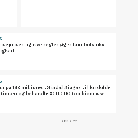
S
risepriser og nye regler øger landbobanks
tighed
S
ån på 182 millioner: Sindal Biogas vil fordoble
tionen og behandle 800.000 ton biomasse
Annonce