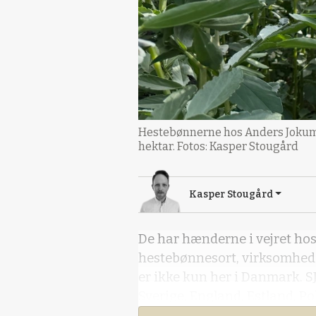
Hestebønnerne hos Anders Jokumse
hektar. Fotos: Kasper Stougård
Kasper Stougård
De har hænderne i vejret hos
hestebønnesort, virksomheden
er ikke kun her i Danmark. S
Sverige, England, Estland, Po