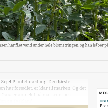
n har fået vand under hele blomstringen, og han håber på 
 Sejet Planteforædling. Den første
 har forædlet, er klar til marken. Og det
MES
J Gaia er anmeldt på markederne i
len og Tyskland.
INDL
Fred