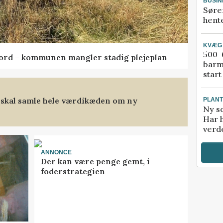
BUSIN
Søre
hente
KVÆG
500-6
ord – kommunen mangler stadig plejeplan
barm
start
 skal samle hele værdikæden om ny
PLAN
Ny so
Har 
verde
ANNONCE
Der kan være penge gemt, i
foderstrategien