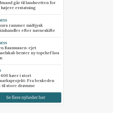
mand går til landsretten for
å højere erstatning
NESS
kurs rammer midtjysk
inhandler efter navneskifte
NESS
en Rasmussen-ejet
selskab henter ny topchef hos
an
G
600 køer i stort
marksprojekt: Fra beskeden
t til store drømme
Se flere nyheder her