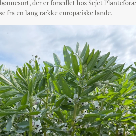
ebønnesort, der er forædlet hos Sejet Plantefor
sse fra en lang række europæiske lande.