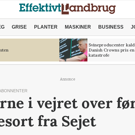
ÆG
GRISE
PLANTER
MASKINER
BUSINESS
J
Svineproducenter kald
sten
Danish Crowns pris en
katastrofe
Annonce
ABONNENTER
ne i vejret over fø
sort fra Sejet