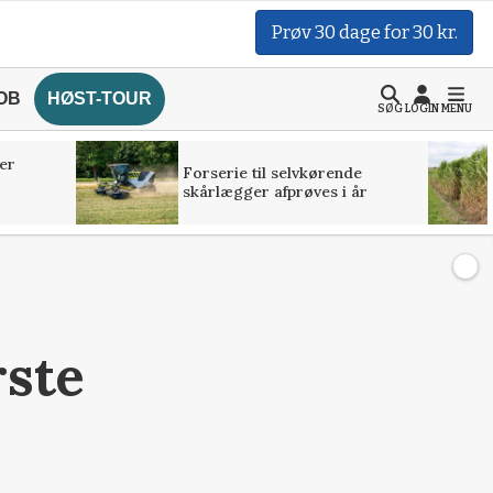
Prøv 30 dage for 30 kr.
OB
HØST-TOUR
SØG
LOGIN
MENU
er
Forserie til selvkørende
skårlægger afprøves i år
rste