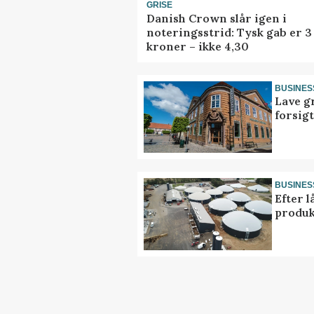
GRISE
Danish Crown slår igen i
noteringsstrid: Tysk gab er 3
kroner – ikke 4,30
BUSINES
Lave g
forsig
BUSINES
Efter l
produk