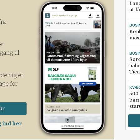
Land
at f
fra
BUSI
Kon
mask
er
gang til
BUSI
Sør
halm
Tic
yde dig et
age for
KVÆ
500-
bar
star
kr
 ind her