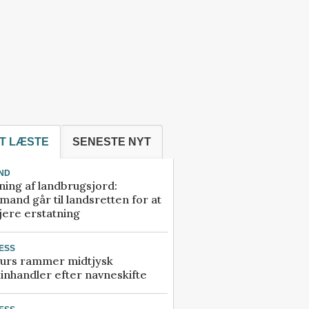
T LÆSTE
SENESTE NYT
ND
ning af landbrugsjord:
and går til landsretten for at
jere erstatning
ESS
urs rammer midtjysk
inhandler efter navneskifte