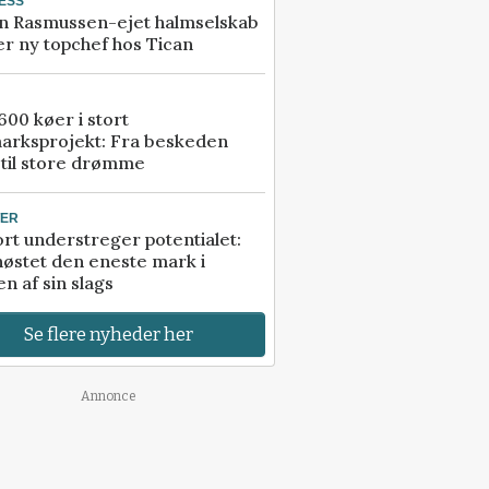
ESS
n Rasmussen-ejet halmselskab
r ny topchef hos Tican
00 køer i stort
arksprojekt: Fra beskeden
 til store drømme
TER
rt understreger potentialet:
høstet den eneste mark i
n af sin slags
Se flere nyheder her
Annonce