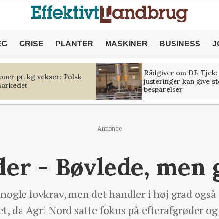
ÆG
GRISE
PLANTER
MASKINER
BUSINESS
J
Rådgiver om DB-Tjek:
oner pr. kg vokser: Polsk
justeringer kan give s
markedet
besparelser
Annonce
der - Bøvlede, men 
nogle lovkrav, men det handler i høj grad også
t, da Agri Nord satte fokus på efterafgrøder og a