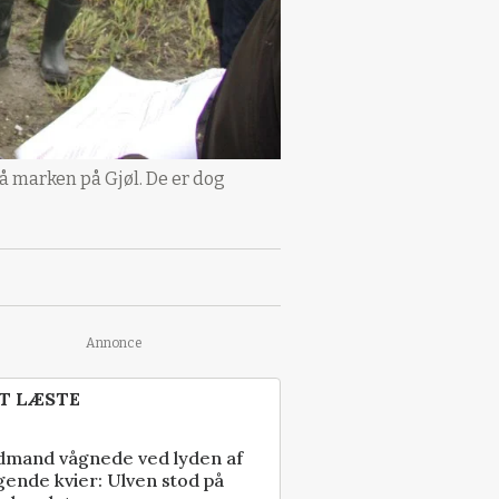
på marken på Gjøl. De er dog
Annonce
T LÆSTE
dmand vågnede ved lyden af
gende kvier: Ulven stod på