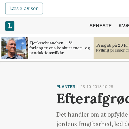
Læs e-avisen
SENESTE
KV
Fjerkræbranchen: - Vi
Prisgab på 20 kr
forlanger ens konkurrence- og
kylling presser 
produktionsvilkår
PLANTER
25-10-2018 10:28
Efterafgrø
Det handler om at opfylde 
jordens frugtbarhed, lød de