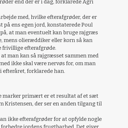
røder end der er i dag, forklarede Agri
 arbejde med, hvilke efterafgrøder, der er
st på ens egen jord, konstaterede Poul
 på, at man eventuelt kan bruge rajgræs
e, mens olieræddiker eller korn så kan
 frivillige efterafgrøde.
o, at man kan så rajgræsset sammen med
med ikke skal være nervøs for, om man
i efteråret, forklarede han.
 marker primært er et resultat af et sæt
 Kristensen, der ser en anden tilgang til
an ikke efterafgrøder for at opfylde nogle
t forbedre jordens frugtbarhed. Det giver