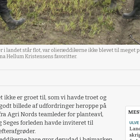
i landet står flot, var olieræddikerne ikke blevet til meget 
na Hellum Kristensens favoritter.
et ikke er groet til, som vi havde troet og
 godt billede af udfordringer heroppe på
MES
 fra Agri Nords teamleder for planteavl,
 Seges forleden havde inviteret til
ULVE
Lan
fterafgrøder.
skri
eræddikerne bare gror derudad i højmarken,