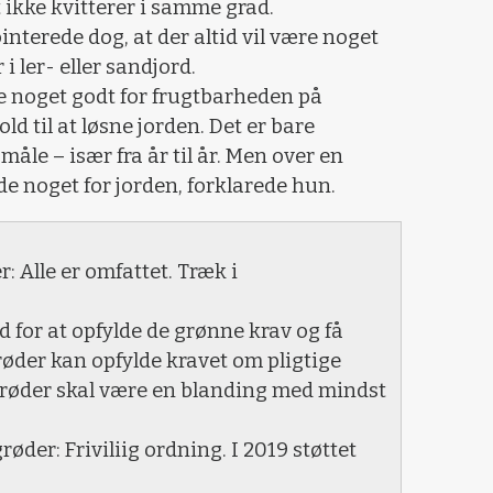
 ikke kvitterer i samme grad.
terede dog, at der altid vil være noget
i ler- eller sandjord.
re noget godt for frugtbarheden på
ld til at løsne jorden. Det er bare
måle – især fra år til år. Men over en
de noget for jorden, forklarede hun.
: Alle er omfattet. Træk i
 for at opfylde de grønne krav og få
øder kan opfylde kravet om pligtige
grøder skal være en blanding med mindst
grøder: Friviliig ordning. I 2019 støttet