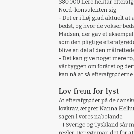
380.000 flere hektar efterafg
Nord-konsulenten sig.
- Det er i høj grad aktuelt at
bedst, og hvor de vokser bed
Madsen, der gav et eksempel
som den pligtige efterafgrød
blive en del af den målrettede
- Det kan give noget mere r
vårbyggen om foråret og der
kan nå at så efterafgrøderne 
Lov frem for lyst
At efterafgrøder på de danske
lovkrav, ærgrer Nanna Hellum
sagen i vores nabolande.
- I Sverige og Tyskland sår m
regler. Der gør man det for a