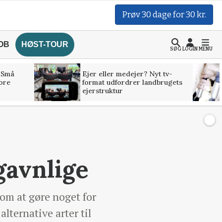
Prøv 30 dage for 30 kr.
OB
HØST-TOUR
SØG
LOGIN
MENU
 Små
Ejer eller medejer? Nyt tv-
tore
format udfordrer landbrugets
ejerstruktur
gavnlige
 om at gøre noget for
lternative arter til