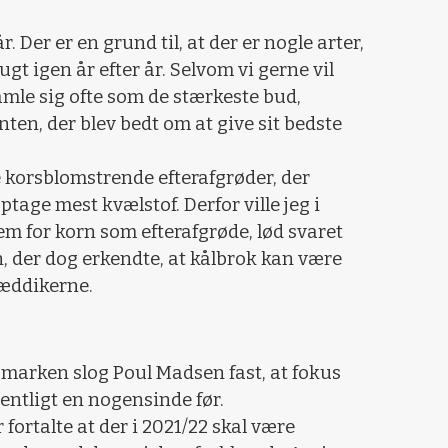
. Der er en grund til, at der er nogle arter,
gt igen år efter år. Selvom vi gerne vil
gamle sig ofte som de stærkeste bud,
ten, der blev bedt om at give sit bedste
e korsblomstrende efterafgrøder, der
age mest kvælstof. Derfor ville jeg i
m for korn som efterafgrøde, lød svaret
 der dog erkendte, at kålbrok kan være
ræddikerne.
smarken slog Poul Madsen fast, at fokus
entligt en nogensinde før.
fortalte at der i 2021/22 skal være