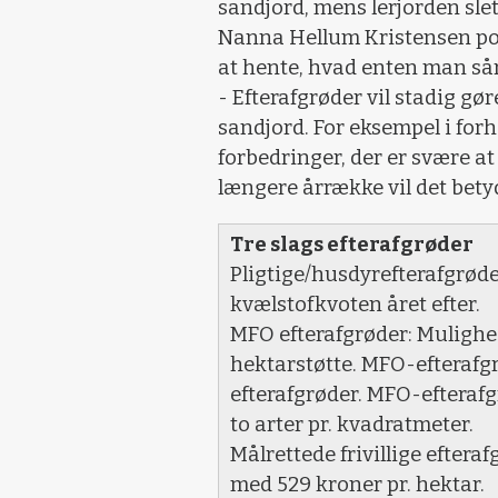
sandjord, mens lerjorden slet
Nanna Hellum Kristensen poin
at hente, hvad enten man sår 
- Efterafgrøder vil stadig gø
sandjord. For eksempel i forho
forbedringer, der er svære at 
længere årrække vil det bety
Tre slags efterafgrøder
Pligtige/husdyrefterafgrøder
kvælstofkvoten året efter.
MFO efterafgrøder: Mulighed
hektarstøtte. MFO-efterafgr
efterafgrøder. MFO-efteraf
to arter pr. kvadratmeter.
Målrettede frivillige efteraf
med 529 kroner pr. hektar.