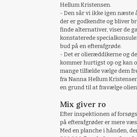
Hellum Kristensen.
- Den sår vi ikke igen næste år
der er godkendte og bliver bru
finde alternativer, viser de 
konstaterede specialkonsulen
bud på en efterafgrøde.
- Det er olieræddikerne og d
kommer hurtigst op og kan opt
mange tilfælde vælge dem fre
fra Nanna Hellum Kristensen,
en grund til at fravælge olie
Mix giver ro
Efter inspektionen af forsøg
på efterafgrøder er mere væs
Med en planche i hånden, der 