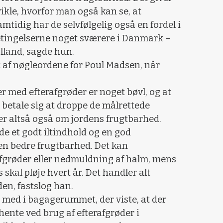
vikle, hvorfor man også kan se, at
amtidig har de selvfølgelig også en fordel i
 betingelserne noget sværere i Danmark –
lland, sagde hun.
 af nøgleordene for Poul Madsen, når
er med efterafgrøder er noget bøvl, og at
n betale sig at droppe de målrettede
er altså også om jordens frugtbarhed.
e et godt iltindhold og en god
en bedre frugtbarhed. Det kan
afgrøder eller nedmuldning af halm, mens
skal pløje hvert år. Det handler alt
en, fastslog han.
med i bagagerummet, der viste, at der
hente ved brug af efterafgrøder i