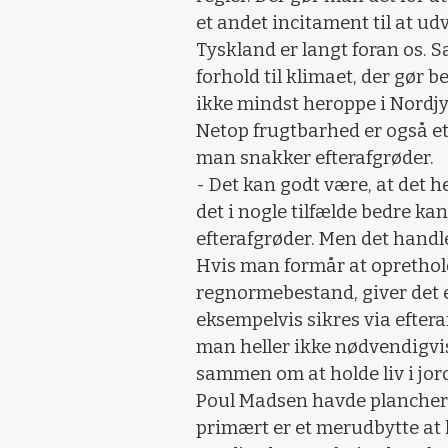
et andet incitament til at ud
Tyskland er langt foran os. S
forhold til klimaet, der gør
ikke mindst heroppe i Nordjy
Netop frugtbarhed er også et
man snakker efterafgrøder.
- Det kan godt være, at det h
det i nogle tilfælde bedre ka
efterafgrøder. Men det handl
Hvis man formår at oprethold
regnormebestand, giver det 
eksempelvis sikres via efter
man heller ikke nødvendigvis 
sammen om at holde liv i jord
Poul Madsen havde plancher 
primært er et merudbytte at 