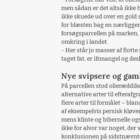
men sådan er det altså ikke 
ikke skuede ud over en gold 
for blæsten bag en nærliggen
forsøgsparcellen på marken, d
omkring i landet.
- Her står jo masser af flott
taget fat, er iltmangel og de
Nye svipsere og gaml
På parcellen stod olieræddik
alternative arter til efteraf
flere arter til formålet – bl
af eksempelvis persisk kløve
mens klinte og bibernelle og
ikke for alvor var noget, der
konklusionen på sidstnævnte