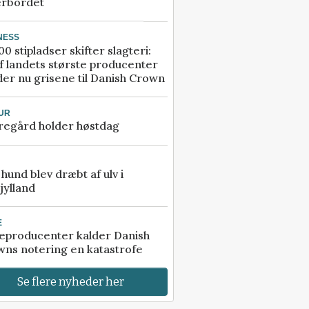
erbordet
NESS
00 stipladser skifter slagteri:
f landets største producenter
er nu grisene til Danish Crown
UR
regård holder høstdag
e hund blev dræbt af ulv i
jylland
E
eproducenter kalder Danish
ns notering en katastrofe
Se flere nyheder her