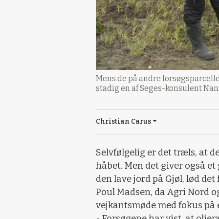
Mens de på andre forsøgsparceller 
stadig en af Seges-konsulent Nan
Christian Carus
Selvfølgelig er det træls, at d
håbet. Men det giver også et
den lave jord på Gjøl, lød det
Poul Madsen, da Agri Nord og
vejkantsmøde med fokus på e
- Forsøgene har vist, at oli