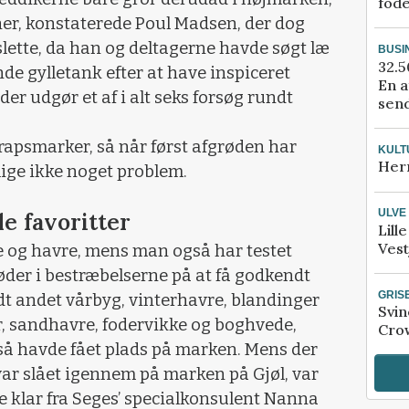
fod
her, konstaterede Poul Madsen, der dog
slette, da han og deltagerne havde søgt læ
BUSI
32.5
de gylletank efter at have inspiceret
En a
er udgør et af i alt seks forsøg rundt
send
e rapsmarker, så når først afgrøden har
KULT
Her
slige ikke noget problem.
ULVE
e favoritter
Lill
Vest
e og havre, mens man også har testet
grøder i bestræbelserne på at få godkendt
GRIS
andt andet vårbyg, vinterhavre, blandinger
Svin
r, sandhavre, fodervikke og boghvede,
Crow
så havde fået plads på marken. Mens der
 var slået igennem på marken på Gjøl, var
 klar fra Seges’ specialkonsulent Nanna