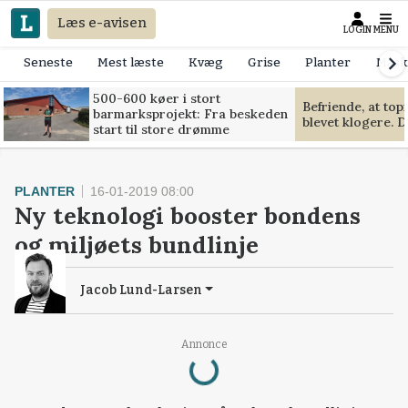
Læs e-avisen
LOGIN
MENU
Seneste
Mest læste
Kvæg
Grise
Planter
Mask
500-600 køer i stort
Befriende, at to
barmarksprojekt: Fra beskeden
blevet klogere. D
start til store drømme
PLANTER
16-01-2019 08:00
Ny teknologi booster bondens
og miljøets bundlinje
Jacob Lund-Larsen
Loading...
Annonce