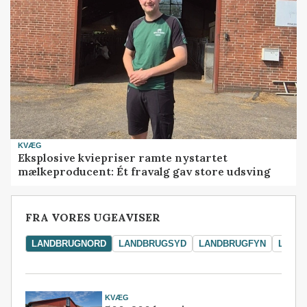
KVÆG
Eksplosive kviepriser ramte nystartet
mælkeproducent: Ét fravalg gav store udsving
FRA VORES UGEAVISER
LANDBRUGNORD
LANDBRUGSYD
LANDBRUGFYN
LAND
KVÆG