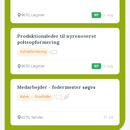
9670, Løgstør
03. aug.
NY
Produktionsleder til nyrenoveret
polteopformering
Avl/opformering
9670, Løgstør
03. aug.
NY
Medarbejder - fodermester søges
Kalve
Grovfoder
6270, Tønder
31. jul.