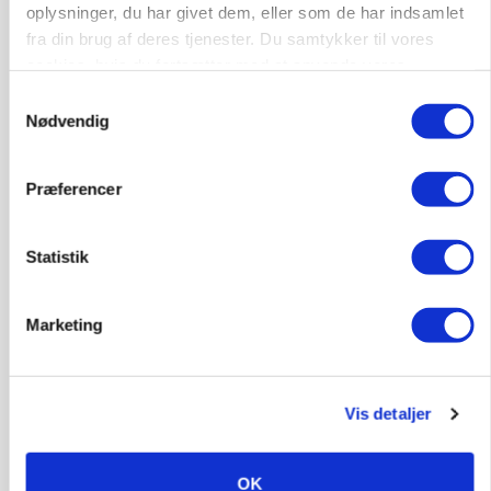
Befriende, at topredaktør erkender, hun er
oplysninger, du har givet dem, eller som de har indsamlet
blevet klogere. Det kunne vi alle lære af
fra din brug af deres tjenester. Du samtykker til vores
cookies, hvis du fortsætter med at anvende vores
Annonce
hjemmeside.
Samtykkevalg
Loading...
Nødvendig
Præferencer
Statistik
Marketing
Vis detaljer
MARKED
Olieprisfald og fredshåb sender F5-renten ned
OK
på 3 procent