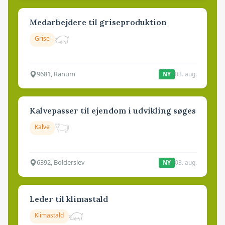
Medarbejdere til griseproduktion
Grise
9681, Ranum
03. aug.
NY
Kalvepasser til ejendom i udvikling søges
Kalve
6392, Bolderslev
03. aug.
NY
Leder til klimastald
Klimastald