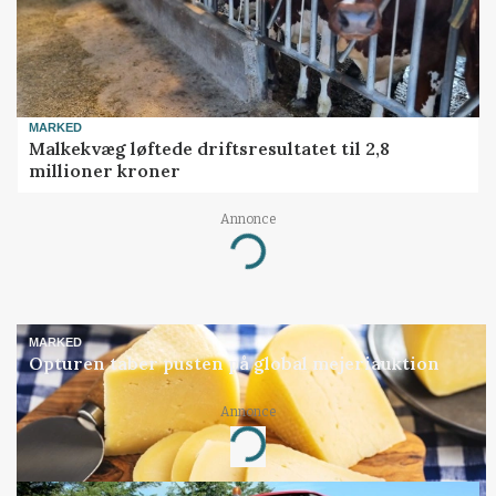
MARKED
Malkekvæg løftede driftsresultatet til 2,8
millioner kroner
Annonce
Loading...
MARKED
Opturen taber pusten på global mejeriauktion
Annonce
Loading...