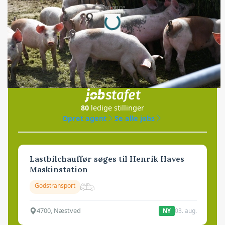
Loading...
Annonce
Jobs
i samarbejde med
80
ledige stillinger
Opret agent
Se alle jobs
Lastbilchauffør søges til Henrik Haves
Maskinstation
Godstransport
4700, Næstved
03. aug.
NY