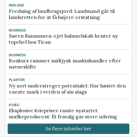
INDLAND
Fredning af landbrugsjord: Landmand går til
landsretten for at få højere erstatning
BUSINESS
Søren Rasmussen-ejet halmselskab henter ny
topchef hos Tican
BUSINESS
Konkurs rammer midtjysk maskinhandler efter
navneskifte
PLANTER
Ny sort understreger potentialet: Har høstet den
eneste mark i verden af sin slags
KVÆG
Eksplosive kviepriser ramte nystartet
mælkeproducent: Ét fravalg gav store udsving
Se flere nyheder her