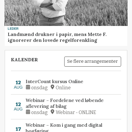
LEDER
Landmænd drukner i papir, mens Mette F.
ignorerer den lovede regelforenkling
KALENDER
Se flere arrangementer
InterCount kursus Online
12
AUG
onsdag
Online
Webinar – Fordelene ved løbende
12
aflevering af bilag
AUG
onsdag
Webinar - ONLINE
Webinar – Kom i gang med digital
17
bogføring