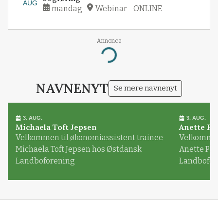
AUG
mandag
Webinar - ONLINE
Annonce
Loading...
NAVNENYT
Se mere navnenyt
3. AUG.
3. AUG.
Michaela Toft Jepsen
Anette Pl
Velkommen til økonomiassistent trainee
Velkommen 
Michaela Toft Jepsen hos Østdansk
Anette Pl
Landboforening
Landbofor