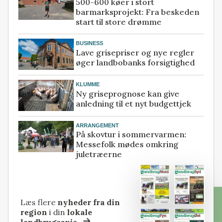
500-600 køer i stort
barmarksprojekt: Fra beskeden
start til store drømme
BUSINESS
Lave grisepriser og nye regler
øger landbobanks forsigtighed
KLUMME
Ny griseprognose kan give
anledning til et nyt budgettjek
ARRANGEMENT
På skovtur i sommervarmen:
Messefolk mødes omkring
juletræerne
Læs flere
nyheder fra din
region
i din
lokale