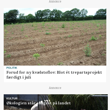
Annonce
POLITIK
Forud for ny kvælstoflov: Blot ét trepartsprojekt
færdigt i juli
Annonce
KULTUR
Økologien står svagest på landet