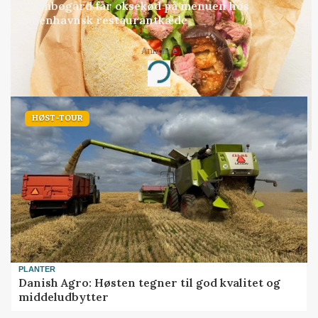
Grambogård får oksekød på menuen hos
københavnsk restaurantkæde
Annonce
Loading...
HØST-TOUR
PLANTER
Danish Agro: Høsten tegner til god kvalitet og
middeludbytter