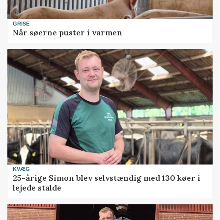
GRISE
Når søerne puster i varmen
KVÆG
25-årige Simon blev selvstændig med 130 køer i
lejede stalde